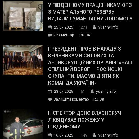
завойовує
У ПІВДЕННОМУ ПРАЦІВНИКАМ ОПЗ
симпатії
З МАТЕРІАЛЬНОГО РЕЗЕРВУ
виборців
ВИДАЛИ ГУМАНІТАРНУ ДОПОМОГУ
Трампа
271
25.07.2025
yuzhny.info
–
до
2 Коментарі
RU
UK
The
У
Wall
Південному
ПРЕЗИДЕНТ ПРОВІВ НАРАДУ З
Street
працівникам
КЕРІВНИКАМИ СИЛОВИХ ТА
Journal.
ОПЗ
АНТИКОРУПЦІЙНИХ ОРГАНІВ: «НАШ
з
СПІЛЬНИЙ ВОРОГ — РОСІЙСЬКІ
матеріального
ОКУПАНТИ. МАЄМО ДІЯТИ ЯК
резерву
КОМАНДА УКРАЇНИ»
видали
61
23.07.2025
yuzhny.info
гуманітарну
on
Залишити коментар
RU
UK
допомогу
Президент
провів
ІНСПЕКТОР ДСНС ВЛАСНОРУЧ
нараду
ЛІКВІДУВАВ ПОЖЕЖУ У
з
ПІВДЕННОМУ
керівниками
149
16.07.2025
yuzhny.info
силових