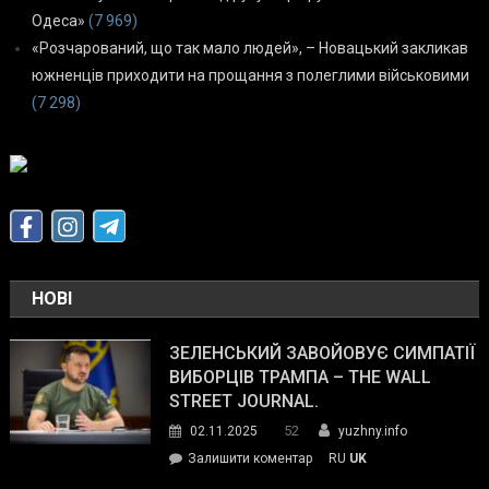
Одеса»
(7 969)
«Розчарований, що так мало людей», – Новацький закликав
южненців приходити на прощання з полеглими військовими
(7 298)
НОВІ
ЗЕЛЕНСЬКИЙ ЗАВОЙОВУЄ СИМПАТІЇ
ВИБОРЦІВ ТРАМПА – THE WALL
STREET JOURNAL.
52
02.11.2025
yuzhny.info
on
Залишити коментар
RU
UK
Зеленський