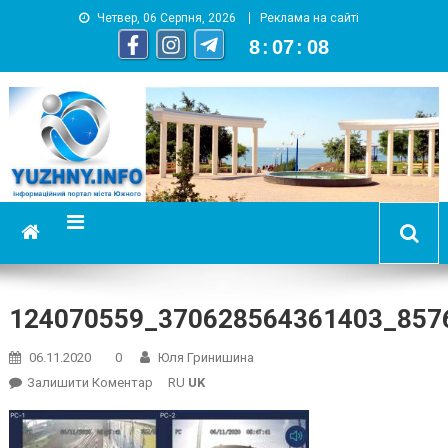
Четвер, 06 Серпня, 2026
Реклама на сайті
8
:
07
:
08
YUZHNY.INFO
информационный портал города Южный
124070559_370628564361403_857
06.11.2020
0
Юля Гринишина
On
Залишити Коментар
RU
UK
124070559_370628564361403_8576256686110315