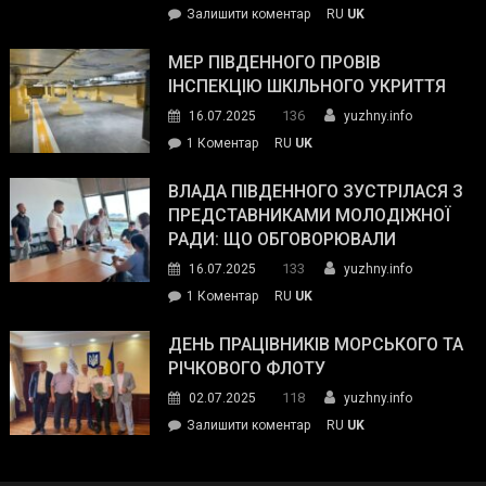
on
Залишити коментар
RU
UK
та
Інспектор
антикорупційних
ДСНС
МЕР ПІВДЕННОГО ПРОВІВ
органів:
власноруч
ІНСПЕКЦІЮ ШКІЛЬНОГО УКРИТТЯ
«Наш
ліквідував
спільний
136
16.07.2025
yuzhny.info
пожежу
ворог
до
1 Коментар
RU
UK
у
—
Мер
Південному
російські
Південного
ВЛАДА ПІВДЕННОГО ЗУСТРІЛАСЯ З
окупанти.
провів
ПРЕДСТАВНИКАМИ МОЛОДІЖНОЇ
Маємо
інспекцію
РАДИ: ЩО ОБГОВОРЮВАЛИ
діяти
шкільного
133
16.07.2025
yuzhny.info
як
укриття
команда
до
1 Коментар
RU
UK
України»
Влада
Південного
ДЕНЬ ПРАЦІВНИКІВ МОРСЬКОГО ТА
зустрілася
РІЧКОВОГО ФЛОТУ
з
118
02.07.2025
yuzhny.info
представниками
on
Залишити коментар
RU
UK
молодіжної
День
ради:
працівників
що