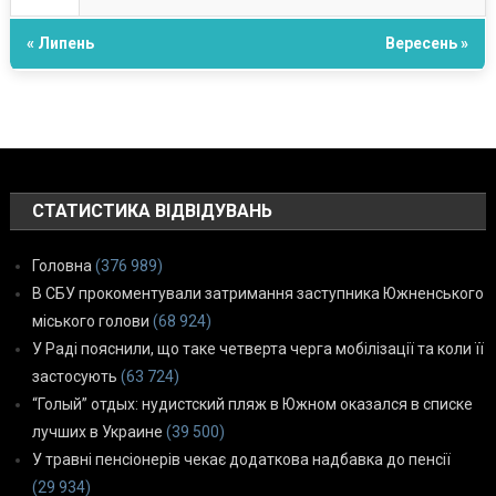
« Липень
Вересень »
СТАТИСТИКА ВІДВІДУВАНЬ
Головна
(376 989)
В СБУ прокоментували затримання заступника Южненського
міського голови
(68 924)
У Раді пояснили, що таке четверта черга мобілізації та коли її
застосують
(63 724)
“Голый” отдых: нудистский пляж в Южном оказался в списке
лучших в Украине
(39 500)
У травні пенсіонерів чекає додаткова надбавка до пенсії
(29 934)