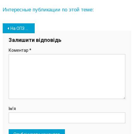
Интересные публикации по этой теме:
Навігація
На ОПЗ начали внедрять проект видеомониторинга
записів
Залишити відповідь
Коментар
*
Ім'я