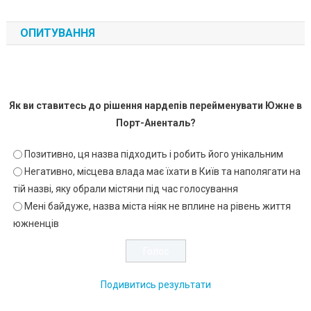
ОПИТУВАННЯ
Як ви ставитесь до рішення нардепів перейменувати Южне в
Порт-Аненталь?
Позитивно, ця назва підходить і робить його унікальним
Негативно, місцева влада має їхати в Київ та наполягати на
тій назві, яку обрали містяни під час голосування
Мені байдуже, назва міста ніяк не вплине на рівень життя
южненців
Подивитись результати