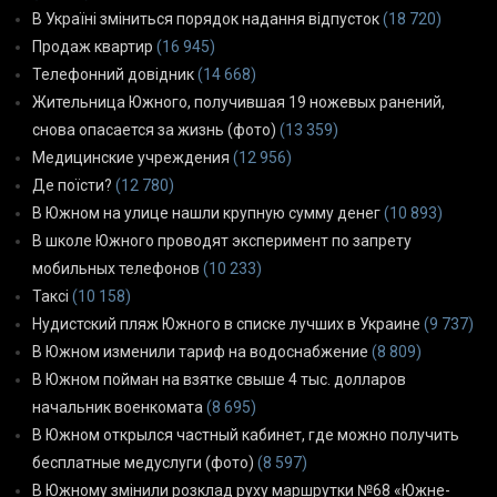
В Україні зміниться порядок надання відпусток
(18 720)
Продаж квартир
(16 945)
Телефонний довідник
(14 668)
Жительница Южного, получившая 19 ножевых ранений,
снова опасается за жизнь (фото)
(13 359)
Медицинские учреждения
(12 956)
Де поїсти?
(12 780)
В Южном на улице нашли крупную сумму денег
(10 893)
В школе Южного проводят эксперимент по запрету
мобильных телефонов
(10 233)
Таксі
(10 158)
Нудистский пляж Южного в списке лучших в Украине
(9 737)
В Южном изменили тариф на водоснабжение
(8 809)
В Южном пойман на взятке свыше 4 тыс. долларов
начальник военкомата
(8 695)
В Южном открылся частный кабинет, где можно получить
бесплатные медуслуги (фото)
(8 597)
В Южному змінили розклад руху маршрутки №68 «Южне-