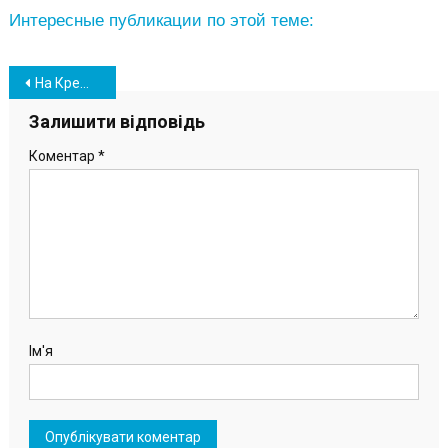
Интересные публикации по этой теме:
Навігація
На Крещение порт «Южный» приглашает всех желающих на базу отдыха «Лагуна»
записів
Залишити відповідь
Коментар
*
Ім'я