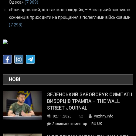
Одеса»
(7 969)
«Розчарований, що так мало людей», – Новацький закликав
южненців приходити на прощання з полеглими військовими
(7 298)
НОВІ
ЗЕЛЕНСЬКИЙ ЗАВОЙОВУЄ СИМПАТІЇ
ВИБОРЦІВ ТРАМПА – THE WALL
STREET JOURNAL.
52
02.11.2025
yuzhny.info
on
Залишити коментар
RU
UK
Зеленський