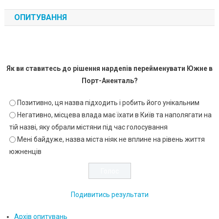
ОПИТУВАННЯ
Як ви ставитесь до рішення нардепів перейменувати Южне в
Порт-Аненталь?
Позитивно, ця назва підходить і робить його унікальним
Негативно, місцева влада має їхати в Київ та наполягати на
тій назві, яку обрали містяни під час голосування
Мені байдуже, назва міста ніяк не вплине на рівень життя
южненців
Подивитись результати
Архів опитувань