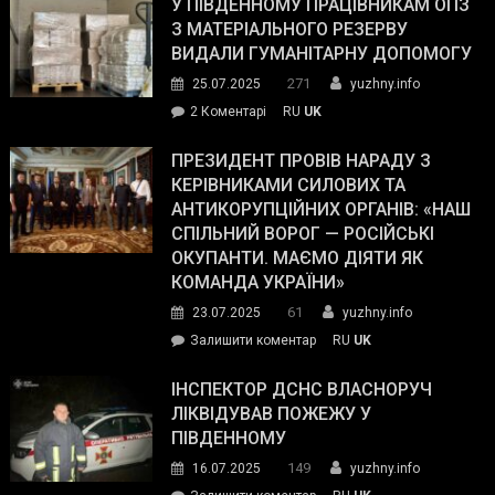
завойовує
У ПІВДЕННОМУ ПРАЦІВНИКАМ ОПЗ
симпатії
З МАТЕРІАЛЬНОГО РЕЗЕРВУ
виборців
ВИДАЛИ ГУМАНІТАРНУ ДОПОМОГУ
Трампа
271
25.07.2025
yuzhny.info
–
до
2 Коментарі
RU
UK
The
У
Wall
Південному
ПРЕЗИДЕНТ ПРОВІВ НАРАДУ З
Street
працівникам
КЕРІВНИКАМИ СИЛОВИХ ТА
Journal.
ОПЗ
АНТИКОРУПЦІЙНИХ ОРГАНІВ: «НАШ
з
СПІЛЬНИЙ ВОРОГ — РОСІЙСЬКІ
матеріального
ОКУПАНТИ. МАЄМО ДІЯТИ ЯК
резерву
КОМАНДА УКРАЇНИ»
видали
61
23.07.2025
yuzhny.info
гуманітарну
on
Залишити коментар
RU
UK
допомогу
Президент
провів
ІНСПЕКТОР ДСНС ВЛАСНОРУЧ
нараду
ЛІКВІДУВАВ ПОЖЕЖУ У
з
ПІВДЕННОМУ
керівниками
149
16.07.2025
yuzhny.info
силових
on