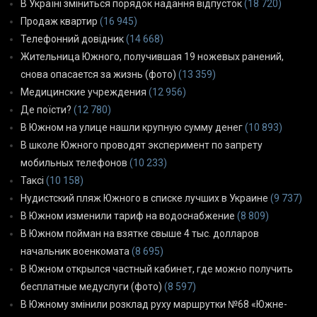
В Україні зміниться порядок надання відпусток
(18 720)
Продаж квартир
(16 945)
Телефонний довідник
(14 668)
Жительница Южного, получившая 19 ножевых ранений,
снова опасается за жизнь (фото)
(13 359)
Медицинские учреждения
(12 956)
Де поїсти?
(12 780)
В Южном на улице нашли крупную сумму денег
(10 893)
В школе Южного проводят эксперимент по запрету
мобильных телефонов
(10 233)
Таксі
(10 158)
Нудистский пляж Южного в списке лучших в Украине
(9 737)
В Южном изменили тариф на водоснабжение
(8 809)
В Южном пойман на взятке свыше 4 тыс. долларов
начальник военкомата
(8 695)
В Южном открылся частный кабинет, где можно получить
бесплатные медуслуги (фото)
(8 597)
В Южному змінили розклад руху маршрутки №68 «Южне-