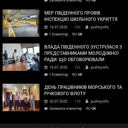
Залишити коментар
RU
UK
та
Інспектор
антикорупційних
ДСНС
МЕР ПІВДЕННОГО ПРОВІВ
органів:
власноруч
ІНСПЕКЦІЮ ШКІЛЬНОГО УКРИТТЯ
«Наш
ліквідував
спільний
136
16.07.2025
yuzhny.info
пожежу
ворог
до
1 Коментар
RU
UK
у
—
Мер
Південному
російські
Південного
ВЛАДА ПІВДЕННОГО ЗУСТРІЛАСЯ З
окупанти.
провів
ПРЕДСТАВНИКАМИ МОЛОДІЖНОЇ
Маємо
інспекцію
РАДИ: ЩО ОБГОВОРЮВАЛИ
діяти
шкільного
133
16.07.2025
yuzhny.info
як
укриття
команда
до
1 Коментар
RU
UK
України»
Влада
Південного
ДЕНЬ ПРАЦІВНИКІВ МОРСЬКОГО ТА
зустрілася
РІЧКОВОГО ФЛОТУ
з
118
02.07.2025
yuzhny.info
представниками
on
Залишити коментар
RU
UK
молодіжної
День
ради:
працівників
що
морського