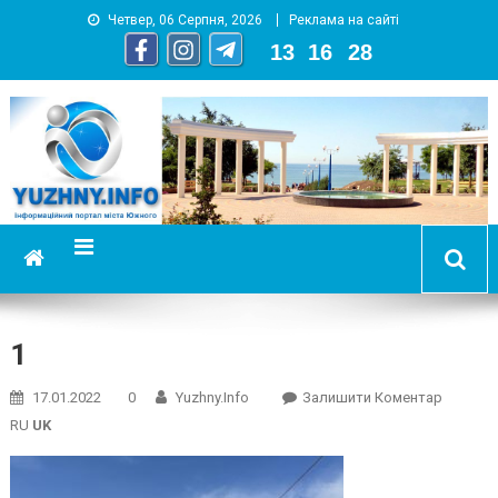
Четвер, 06 Серпня, 2026
Реклама на сайті
13
:
16
:
29
YUZHNY.INFO
информационный портал города Южный
1
On
17.01.2022
0
Yuzhny.info
Залишити Коментар
1
RU
UK