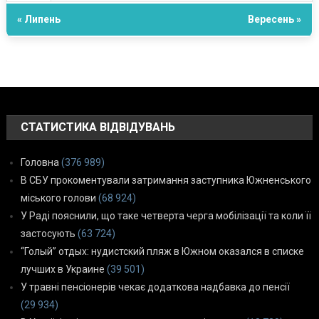
« Липень
Вересень »
СТАТИСТИКА ВІДВІДУВАНЬ
Головна
(376 989)
В СБУ прокоментували затримання заступника Южненського
міського голови
(68 924)
У Раді пояснили, що таке четверта черга мобілізації та коли її
застосують
(63 724)
“Голый” отдых: нудистский пляж в Южном оказался в списке
лучших в Украине
(39 501)
У травні пенсіонерів чекає додаткова надбавка до пенсії
(29 934)