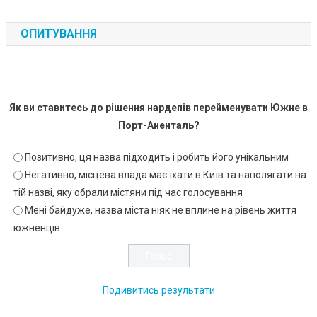
ОПИТУВАННЯ
Як ви ставитесь до рішення нардепів перейменувати Южне в
Порт-Аненталь?
Позитивно, ця назва підходить і робить його унікальним
Негативно, місцева влада має їхати в Київ та наполягати на
тій назві, яку обрали містяни під час голосування
Мені байдуже, назва міста ніяк не вплине на рівень життя
южненців
Подивитись результати