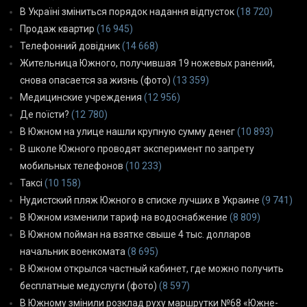
В Україні зміниться порядок надання відпусток
(18 720)
Продаж квартир
(16 945)
Телефонний довідник
(14 668)
Жительница Южного, получившая 19 ножевых ранений,
снова опасается за жизнь (фото)
(13 359)
Медицинские учреждения
(12 956)
Де поїсти?
(12 780)
В Южном на улице нашли крупную сумму денег
(10 893)
В школе Южного проводят эксперимент по запрету
мобильных телефонов
(10 233)
Таксі
(10 158)
Нудистский пляж Южного в списке лучших в Украине
(9 741)
В Южном изменили тариф на водоснабжение
(8 809)
В Южном пойман на взятке свыше 4 тыс. долларов
начальник военкомата
(8 695)
В Южном открылся частный кабинет, где можно получить
бесплатные медуслуги (фото)
(8 597)
В Южному змінили розклад руху маршрутки №68 «Южне-