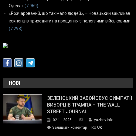
Одеса»
(7 969)
«Розчарований, що так мало людей», – Новацький закликав
южненців приходити на прощання з полеглими військовими
(7 298)
НОВІ
ЗЕЛЕНСЬКИЙ ЗАВОЙОВУЄ СИМПАТІЇ
ВИБОРЦІВ ТРАМПА – THE WALL
STREET JOURNAL.
53
02.11.2025
yuzhny.info
on
Залишити коментар
RU
UK
Зеленський