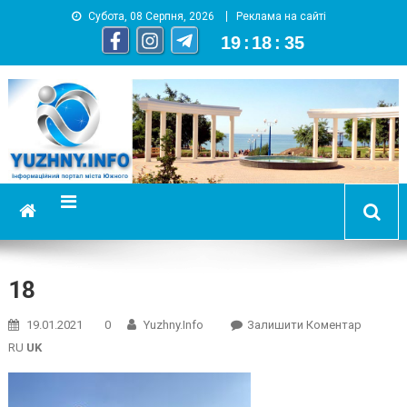
Субота, 08 Серпня, 2026
Реклама на сайті
19
:
18
:
35
YUZHNY.INFO
информационный портал города Южный
18
On
19.01.2021
0
Yuzhny.info
Залишити Коментар
18
RU
UK