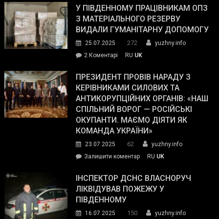
завойовує
У ПІВДЕННОМУ ПРАЦІВНИКАМ ОПЗ
симпатії
З МАТЕРІАЛЬНОГО РЕЗЕРВУ
виборців
ВИДАЛИ ГУМАНІТАРНУ ДОПОМОГУ
Трампа
272
25.07.2025
yuzhny.info
–
до
2 Коментарі
RU
UK
The
У
Wall
Південному
ПРЕЗИДЕНТ ПРОВІВ НАРАДУ З
Street
працівникам
КЕРІВНИКАМИ СИЛОВИХ ТА
Journal.
ОПЗ
АНТИКОРУПЦІЙНИХ ОРГАНІВ: «НАШ
з
СПІЛЬНИЙ ВОРОГ — РОСІЙСЬКІ
матеріального
ОКУПАНТИ. МАЄМО ДІЯТИ ЯК
резерву
КОМАНДА УКРАЇНИ»
видали
62
23.07.2025
yuzhny.info
гуманітарну
on
Залишити коментар
RU
UK
допомогу
Президент
провів
ІНСПЕКТОР ДСНС ВЛАСНОРУЧ
нараду
ЛІКВІДУВАВ ПОЖЕЖУ У
з
ПІВДЕННОМУ
керівниками
150
16.07.2025
yuzhny.info
силових