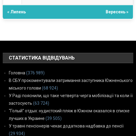
« Липень
Вересень »
СТАТИСТИКА ВІДВІДУВАНЬ
Головна
(376 989)
В СБУ прокоментували затримання заступника Южненського
міського голови
(68 924)
У Раді пояснили, що таке четверта черга мобілізації та коли її
застосують
(63 724)
“Голый” отдых: нудистский пляж в Южном оказался в списке
лучших в Украине
(39 505)
У травні пенсіонерів чекає додаткова надбавка до пенсії
(29 934)