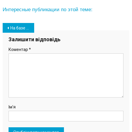
Интересные публикации по этой теме:
Навігація
На базе отдыха “Лагуна” вблизи Южного состоялись крещенские купания (фото)
записів
Залишити відповідь
Коментар
*
Ім'я