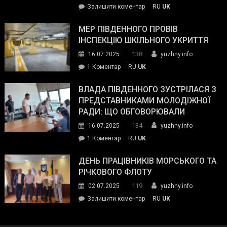
on
Залишити коментар
RU
UK
та
Інспектор
антикорупційних
ДСНС
МЕР ПІВДЕННОГО ПРОВІВ
органів:
власноруч
ІНСПЕКЦІЮ ШКІЛЬНОГО УКРИТТЯ
«Наш
ліквідував
спільний
138
16.07.2025
yuzhny.info
пожежу
ворог
до
1 Коментар
RU
UK
у
—
Мер
Південному
російські
Південного
ВЛАДА ПІВДЕННОГО ЗУСТРІЛАСЯ З
окупанти.
провів
ПРЕДСТАВНИКАМИ МОЛОДІЖНОЇ
Маємо
інспекцію
РАДИ: ЩО ОБГОВОРЮВАЛИ
діяти
шкільного
134
16.07.2025
yuzhny.info
як
укриття
команда
до
1 Коментар
RU
UK
України»
Влада
Південного
ДЕНЬ ПРАЦІВНИКІВ МОРСЬКОГО ТА
зустрілася
РІЧКОВОГО ФЛОТУ
з
119
02.07.2025
yuzhny.info
представниками
on
Залишити коментар
RU
UK
молодіжної
День
ради:
працівників
що