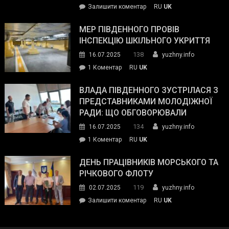
on
Залишити коментар
RU
UK
та
Інспектор
антикорупційних
ДСНС
МЕР ПІВДЕННОГО ПРОВІВ
органів:
власноруч
ІНСПЕКЦІЮ ШКІЛЬНОГО УКРИТТЯ
«Наш
ліквідував
спільний
138
16.07.2025
yuzhny.info
пожежу
ворог
до
1 Коментар
RU
UK
у
—
Мер
Південному
російські
Південного
ВЛАДА ПІВДЕННОГО ЗУСТРІЛАСЯ З
окупанти.
провів
ПРЕДСТАВНИКАМИ МОЛОДІЖНОЇ
Маємо
інспекцію
РАДИ: ЩО ОБГОВОРЮВАЛИ
діяти
шкільного
134
16.07.2025
yuzhny.info
як
укриття
команда
до
1 Коментар
RU
UK
України»
Влада
Південного
ДЕНЬ ПРАЦІВНИКІВ МОРСЬКОГО ТА
зустрілася
РІЧКОВОГО ФЛОТУ
з
119
02.07.2025
yuzhny.info
представниками
on
Залишити коментар
RU
UK
молодіжної
День
ради:
працівників
що