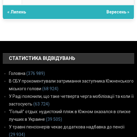
« Липень
Вересень »
СТАТИСТИКА ВІДВІДУВАНЬ
Головна
(376 989)
В СБУ прокоментували затримання заступника Южненського
міського голови
(68 924)
У Раді пояснили, що таке четверта черга мобілізації та коли її
застосують
(63 724)
“Голый” отдых: нудистский пляж в Южном оказался в списке
лучших в Украине
(39 505)
У травні пенсіонерів чекає додаткова надбавка до пенсії
(29 934)