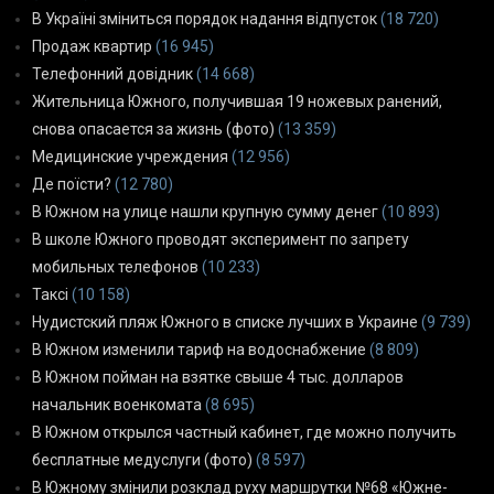
В Україні зміниться порядок надання відпусток
(18 720)
Продаж квартир
(16 945)
Телефонний довідник
(14 668)
Жительница Южного, получившая 19 ножевых ранений,
снова опасается за жизнь (фото)
(13 359)
Медицинские учреждения
(12 956)
Де поїсти?
(12 780)
В Южном на улице нашли крупную сумму денег
(10 893)
В школе Южного проводят эксперимент по запрету
мобильных телефонов
(10 233)
Таксі
(10 158)
Нудистский пляж Южного в списке лучших в Украине
(9 739)
В Южном изменили тариф на водоснабжение
(8 809)
В Южном пойман на взятке свыше 4 тыс. долларов
начальник военкомата
(8 695)
В Южном открылся частный кабинет, где можно получить
бесплатные медуслуги (фото)
(8 597)
В Южному змінили розклад руху маршрутки №68 «Южне-