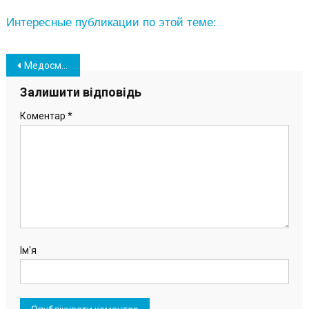
Интересные публикации по этой теме:
Навігація
Медосмотр работников на ОПЗ продлится до 23 марта
записів
Залишити відповідь
Коментар
*
Ім'я