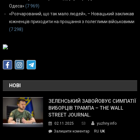
Одеса»
(7 969)
«Розчарований, що так мало людей», – Новацький закликав
южненців приходити на прощання з полеглими військовими
(7 298)
НОВІ
ЗЕЛЕНСЬКИЙ ЗАВОЙОВУЄ СИМПАТІЇ
ВИБОРЦІВ ТРАМПА – THE WALL
STREET JOURNAL.
53
02.11.2025
yuzhny.info
on
Залишити коментар
RU
UK
Зеленський