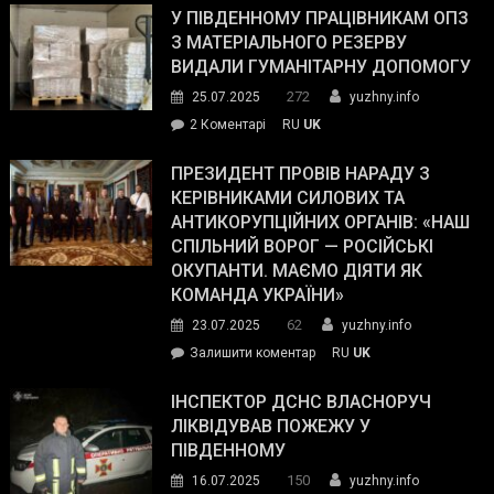
завойовує
У ПІВДЕННОМУ ПРАЦІВНИКАМ ОПЗ
симпатії
З МАТЕРІАЛЬНОГО РЕЗЕРВУ
виборців
ВИДАЛИ ГУМАНІТАРНУ ДОПОМОГУ
Трампа
272
25.07.2025
yuzhny.info
–
до
2 Коментарі
RU
UK
The
У
Wall
Південному
ПРЕЗИДЕНТ ПРОВІВ НАРАДУ З
Street
працівникам
КЕРІВНИКАМИ СИЛОВИХ ТА
Journal.
ОПЗ
АНТИКОРУПЦІЙНИХ ОРГАНІВ: «НАШ
з
СПІЛЬНИЙ ВОРОГ — РОСІЙСЬКІ
матеріального
ОКУПАНТИ. МАЄМО ДІЯТИ ЯК
резерву
КОМАНДА УКРАЇНИ»
видали
62
23.07.2025
yuzhny.info
гуманітарну
on
Залишити коментар
RU
UK
допомогу
Президент
провів
ІНСПЕКТОР ДСНС ВЛАСНОРУЧ
нараду
ЛІКВІДУВАВ ПОЖЕЖУ У
з
ПІВДЕННОМУ
керівниками
150
16.07.2025
yuzhny.info
силових