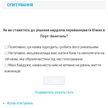
ОПИТУВАННЯ
Як ви ставитесь до рішення нардепів перейменувати Южне в
Порт-Аненталь?
Позитивно, ця назва підходить і робить його унікальним
Негативно, місцева влада має їхати в Київ та наполягати на
тій назві, яку обрали містяни під час голосування
Мені байдуже, назва міста ніяк не вплине на рівень життя
южненців
Подивитись результати
Архів опитувань