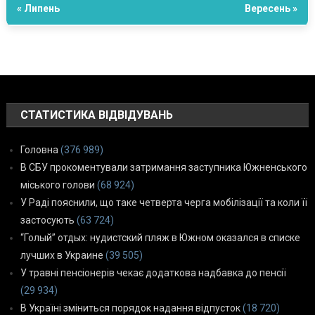
« Липень
Вересень »
СТАТИСТИКА ВІДВІДУВАНЬ
Головна
(376 989)
В СБУ прокоментували затримання заступника Южненського
міського голови
(68 924)
У Раді пояснили, що таке четверта черга мобілізації та коли її
застосують
(63 724)
“Голый” отдых: нудистский пляж в Южном оказался в списке
лучших в Украине
(39 505)
У травні пенсіонерів чекає додаткова надбавка до пенсії
(29 934)
В Україні зміниться порядок надання відпусток
(18 720)