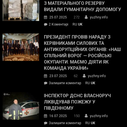
симпатії
З МАТЕРІАЛЬНОГО РЕЗЕРВУ
виборців
ВИДАЛИ ГУМАНІТАРНУ ДОПОМОГУ
Трампа
272
25.07.2025
yuzhny.info
–
до
2 Коментарі
RU
UK
The
У
Wall
Південному
ПРЕЗИДЕНТ ПРОВІВ НАРАДУ З
Street
працівникам
КЕРІВНИКАМИ СИЛОВИХ ТА
Journal.
ОПЗ
АНТИКОРУПЦІЙНИХ ОРГАНІВ: «НАШ
з
СПІЛЬНИЙ ВОРОГ — РОСІЙСЬКІ
матеріального
ОКУПАНТИ. МАЄМО ДІЯТИ ЯК
резерву
КОМАНДА УКРАЇНИ»
видали
62
23.07.2025
yuzhny.info
гуманітарну
on
Залишити коментар
RU
UK
допомогу
Президент
провів
ІНСПЕКТОР ДСНС ВЛАСНОРУЧ
нараду
ЛІКВІДУВАВ ПОЖЕЖУ У
з
ПІВДЕННОМУ
керівниками
150
16.07.2025
yuzhny.info
силових
on
Залишити коментар
RU
UK
та