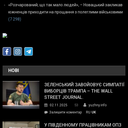
«Розчарований, що так мало людей», – Новацький закликав
южненців приходити на прощання з полеглими військовими
(7 298)
НОВІ
ЗЕЛЕНСЬКИЙ ЗАВОЙОВУЄ СИМПАТІЇ
ВИБОРЦІВ ТРАМПА – THE WALL
STREET JOURNAL.
53
02.11.2025
yuzhny.info
on
Залишити коментар
RU
UK
Зеленський
завойовує
У ПІВДЕННОМУ ПРАЦІВНИКАМ ОПЗ