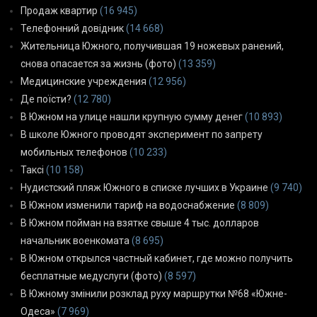
Продаж квартир
(16 945)
Телефонний довідник
(14 668)
Жительница Южного, получившая 19 ножевых ранений,
снова опасается за жизнь (фото)
(13 359)
Медицинские учреждения
(12 956)
Де поїсти?
(12 780)
В Южном на улице нашли крупную сумму денег
(10 893)
В школе Южного проводят эксперимент по запрету
мобильных телефонов
(10 233)
Таксі
(10 158)
Нудистский пляж Южного в списке лучших в Украине
(9 740)
В Южном изменили тариф на водоснабжение
(8 809)
В Южном пойман на взятке свыше 4 тыс. долларов
начальник военкомата
(8 695)
В Южном открылся частный кабинет, где можно получить
бесплатные медуслуги (фото)
(8 597)
В Южному змінили розклад руху маршрутки №68 «Южне-
Одеса»
(7 969)