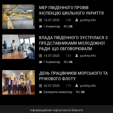
Інспектор
антикорупційних
ДСНС
МЕР ПІВДЕННОГО ПРОВІВ
органів:
власноруч
ІНСПЕКЦІЮ ШКІЛЬНОГО УКРИТТЯ
«Наш
ліквідував
спільний
138
16.07.2025
yuzhny.info
пожежу
ворог
до
1 Коментар
RU
UK
у
—
Мер
Південному
російські
Південного
ВЛАДА ПІВДЕННОГО ЗУСТРІЛАСЯ З
окупанти.
провів
ПРЕДСТАВНИКАМИ МОЛОДІЖНОЇ
Маємо
інспекцію
РАДИ: ЩО ОБГОВОРЮВАЛИ
діяти
шкільного
134
16.07.2025
yuzhny.info
як
укриття
команда
до
1 Коментар
RU
UK
України»
Влада
Південного
ДЕНЬ ПРАЦІВНИКІВ МОРСЬКОГО ТА
зустрілася
РІЧКОВОГО ФЛОТУ
з
119
02.07.2025
yuzhny.info
представниками
on
Залишити коментар
RU
UK
молодіжної
День
ради:
працівників
що
морського
обговорювали
Інформаційний портал міста Южного