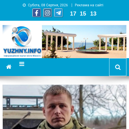
Субота, 08 Серпня, 2026
Реклама на сайті
17
:
15
:
14
YUZHNY.INFO
информационный портал города Южный