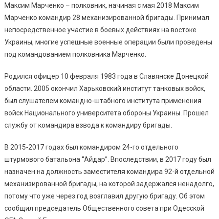
Максим Марченко – полковник, начиная с мая 2018 Максим
Марченко командир 28 механизированной бригады. Принимал
непосредственное участие в боевых действиях на востоке
Украины, многие успешные военные операции были проведены
под командованием полковника Марченко.
Родился офицер 10 февраля 1983 года в Славянске Донецкой
области. 2005 окончил Харьковский институт танковых войск,
был слушателем командно-штабного института применения
войск Национального университета обороны Украины. Прошел
службу от командира взвода к командиру бригады.
В 2015-2017 годах был командиром 24-го отдельного
штурмового батальона “Айдар”. Впоследствии, в 2017 году был
назначен на должность заместителя командира 92-й отдельной
механизированной бригады, на которой задержался ненадолго,
потому что уже через год возглавил другую бригаду. Об этом
сообщил председатель Общественного совета при Одесской