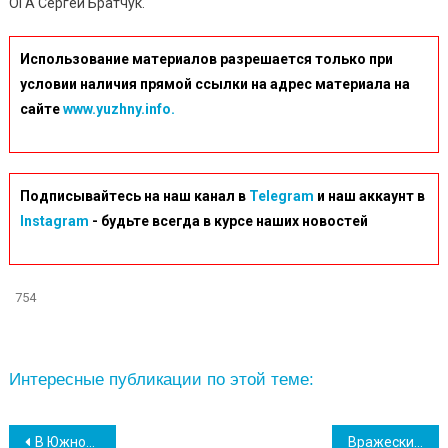
ОГА Сергей Братчук.
Использование материалов разрешается только при
условии наличия прямой ссылки на адрес материала на
сайте
www.yuzhny.info.
Подписывайтесь на наш канал в
Telegram
и наш аккаунт в
Instagram
- будьте всегда в курсе наших новостей
754
Интересные публикации по этой теме:
Навігація
В Южном работает волонтерский патруль: желающие могут пополнить ряды
Вражеский корабль подошел к Одессе на расстояние видимости