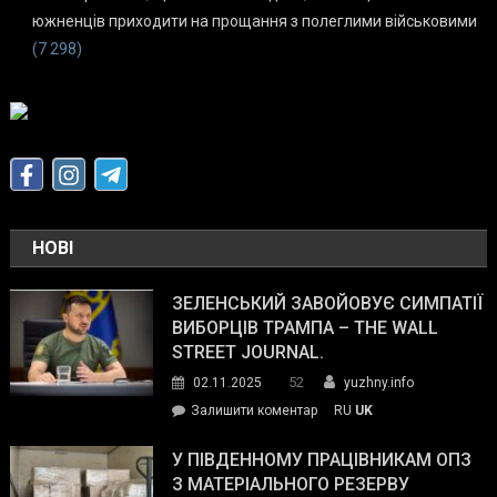
южненців приходити на прощання з полеглими військовими
(7 298)
НОВІ
ЗЕЛЕНСЬКИЙ ЗАВОЙОВУЄ СИМПАТІЇ
ВИБОРЦІВ ТРАМПА – THE WALL
STREET JOURNAL.
52
02.11.2025
yuzhny.info
on
Залишити коментар
RU
UK
Зеленський
завойовує
У ПІВДЕННОМУ ПРАЦІВНИКАМ ОПЗ
симпатії
З МАТЕРІАЛЬНОГО РЕЗЕРВУ