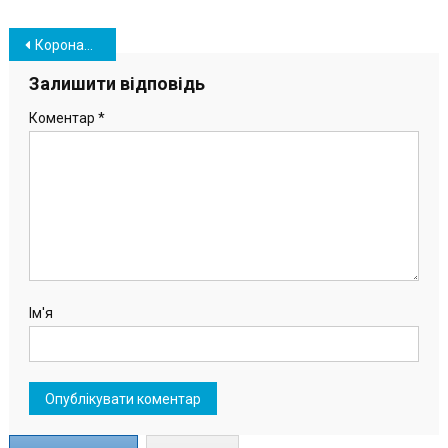
Навігація
Коронавирус в Украине: статистика на 23 апреля
записів
Залишити відповідь
Коментар
*
Ім'я