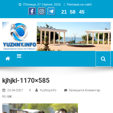
П’ятниця, 07 Серпня, 2026
Реклама на сайті
21
:
58
:
46
YUZHNY.INFO
информационный портал города Южный
kjhjkl-1170×585
On
23.04.2021
0
Yuzhny.info
Залишити Коментар
Kjhjkl-
RU
UK
1170×58