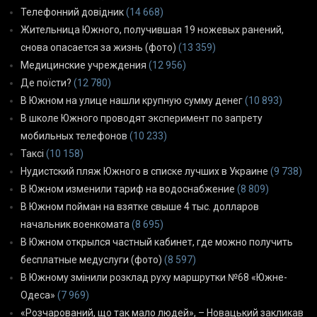
Телефонний довідник
(14 668)
Жительница Южного, получившая 19 ножевых ранений,
снова опасается за жизнь (фото)
(13 359)
Медицинские учреждения
(12 956)
Де поїсти?
(12 780)
В Южном на улице нашли крупную сумму денег
(10 893)
В школе Южного проводят эксперимент по запрету
мобильных телефонов
(10 233)
Таксі
(10 158)
Нудистский пляж Южного в списке лучших в Украине
(9 738)
В Южном изменили тариф на водоснабжение
(8 809)
В Южном пойман на взятке свыше 4 тыс. долларов
начальник военкомата
(8 695)
В Южном открылся частный кабинет, где можно получить
бесплатные медуслуги (фото)
(8 597)
В Южному змінили розклад руху маршрутки №68 «Южне-
Одеса»
(7 969)
«Розчарований, що так мало людей», – Новацький закликав