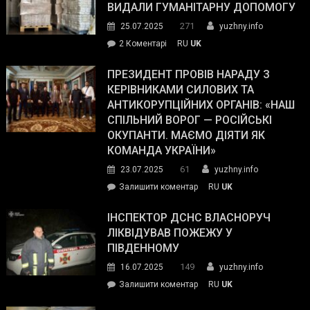
виборців
ВИДАЛИ ГУМАНІТАРНУ ДОПОМОГУ
Трампа
271
25.07.2025
yuzhny.info
–
до
2 Коментарі
RU
UK
The
У
Wall
Південному
ПРЕЗИДЕНТ ПРОВІВ НАРАДУ З
Street
працівникам
КЕРІВНИКАМИ СИЛОВИХ ТА
Journal.
ОПЗ
АНТИКОРУПЦІЙНИХ ОРГАНІВ: «НАШ
з
СПІЛЬНИЙ ВОРОГ — РОСІЙСЬКІ
матеріального
ОКУПАНТИ. МАЄМО ДІЯТИ ЯК
резерву
КОМАНДА УКРАЇНИ»
видали
61
23.07.2025
yuzhny.info
гуманітарну
on
Залишити коментар
RU
UK
допомогу
Президент
провів
ІНСПЕКТОР ДСНС ВЛАСНОРУЧ
нараду
ЛІКВІДУВАВ ПОЖЕЖУ У
з
ПІВДЕННОМУ
керівниками
149
16.07.2025
yuzhny.info
силових
on
Залишити коментар
RU
UK
та
Інспектор
антикорупційних