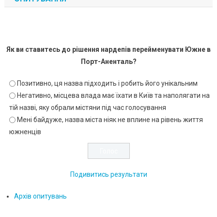
Як ви ставитесь до рішення нардепів перейменувати Южне в
Порт-Аненталь?
Позитивно, ця назва підходить і робить його унікальним
Негативно, місцева влада має їхати в Київ та наполягати на
тій назві, яку обрали містяни під час голосування
Мені байдуже, назва міста ніяк не вплине на рівень життя
южненців
Подивитись результати
Архів опитувань