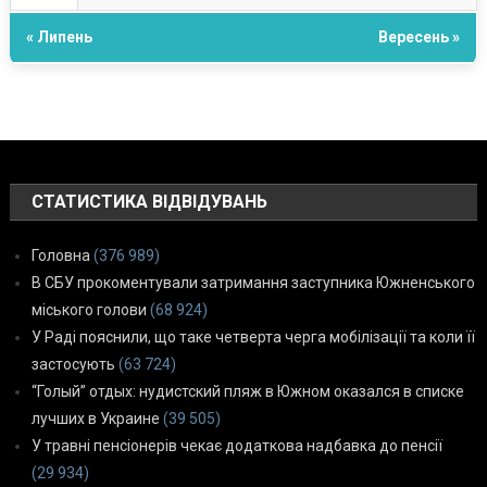
« Липень
Вересень »
СТАТИСТИКА ВІДВІДУВАНЬ
Головна
(376 989)
В СБУ прокоментували затримання заступника Южненського
міського голови
(68 924)
У Раді пояснили, що таке четверта черга мобілізації та коли її
застосують
(63 724)
“Голый” отдых: нудистский пляж в Южном оказался в списке
лучших в Украине
(39 505)
У травні пенсіонерів чекає додаткова надбавка до пенсії
(29 934)