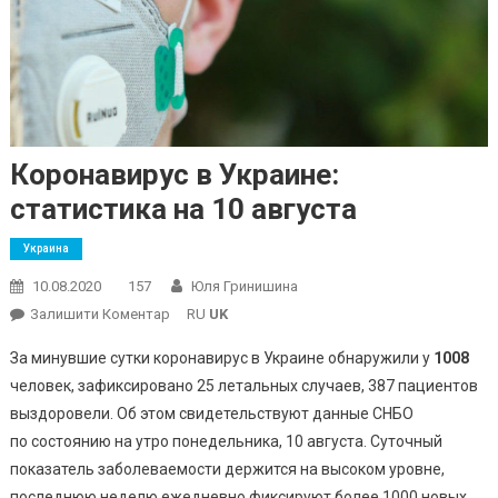
Коронавирус в Украине:
статистика на 10 августа
Украина
10.08.2020
157
Юля Гринишина
On
Залишити Коментар
RU
UK
Коронавирус
За минувшие сутки коронавирус в Украине обнаружили у
1008
В
человек, зафиксировано 25 летальных случаев, 387 пациентов
Украине:
выздоровели. Об этом свидетельствуют данные СНБО
Статистика
по состоянию на утро понедельника, 10 августа. Суточный
На
10
показатель заболеваемости держится на высоком уровне,
Августа
последнюю неделю ежедневно фиксируют более 1000 новых