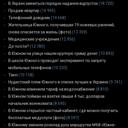
В Україні зміниться порядок надання відпусток
(18 720)
Продаж квартир
(16 945)
Телефонний довідник
(14 668)
Жительница Южного, получившая 19 ножевых ранений,
снова опасается за жизнь (фото)
(13 359)
Медицинские учреждения
(12 956)
Де поїсти?
(12 780)
В Южном на улице нашли крупную сумму денег
(10 893)
В школе Южного проводят эксперимент по запрету
мобильных телефонов
(10 233)
Таксі
(10 158)
Нудистский пляж Южного в списке лучших в Украине
(9 741)
В Южном изменили тариф на водоснабжение
(8 810)
В Южном пойман на взятке свыше 4 тыс. долларов
начальник военкомата
(8 695)
В Южном открылся частный кабинет, где можно получить
бесплатные медуслуги (фото)
(8 597)
В Южному змінили розклад руху маршрутки №68 «Южне-