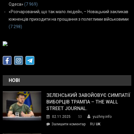
Одеса»
(7 969)
«Розчарований, що так мало людей», – Новацький закликав
южненців приходити на прощання з полеглими військовими
(7 298)
НОВІ
ЗЕЛЕНСЬКИЙ ЗАВОЙОВУЄ СИМПАТІЇ
ВИБОРЦІВ ТРАМПА – THE WALL
STREET JOURNAL.
53
02.11.2025
yuzhny.info
on
Залишити коментар
RU
UK
Зеленський