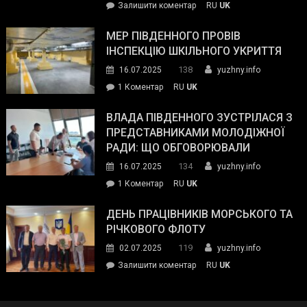
on
Залишити коментар
RU
UK
та
Інспектор
антикорупційних
ДСНС
МЕР ПІВДЕННОГО ПРОВІВ
органів:
власноруч
ІНСПЕКЦІЮ ШКІЛЬНОГО УКРИТТЯ
«Наш
ліквідував
спільний
138
16.07.2025
yuzhny.info
пожежу
ворог
до
1 Коментар
RU
UK
у
—
Мер
Південному
російські
Південного
ВЛАДА ПІВДЕННОГО ЗУСТРІЛАСЯ З
окупанти.
провів
ПРЕДСТАВНИКАМИ МОЛОДІЖНОЇ
Маємо
інспекцію
РАДИ: ЩО ОБГОВОРЮВАЛИ
діяти
шкільного
134
16.07.2025
yuzhny.info
як
укриття
команда
до
1 Коментар
RU
UK
України»
Влада
Південного
ДЕНЬ ПРАЦІВНИКІВ МОРСЬКОГО ТА
зустрілася
РІЧКОВОГО ФЛОТУ
з
119
02.07.2025
yuzhny.info
представниками
on
Залишити коментар
RU
UK
молодіжної
День
ради:
працівників
що