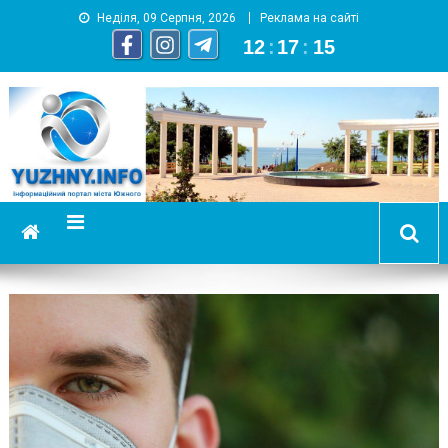
Неділя, 09 Серпня, 2026
Реклама на сайті
12
:
17
:
15
YUZHNY.INFO
информационный портал города Южный