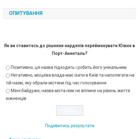
ОПИТУВАННЯ
Як ви ставитесь до рішення нардепів перейменувати Южне в
Порт-Аненталь?
Позитивно, ця назва підходить і робить його унікальним
Негативно, місцева влада має їхати в Київ та наполягати на
тій назві, яку обрали містяни під час голосування
Мені байдуже, назва міста ніяк не вплине на рівень життя
южненців
Подивитись результати