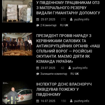
завойовує
У ПІВДЕННОМУ ПРАЦІВНИКАМ ОПЗ
симпатії
З МАТЕРІАЛЬНОГО РЕЗЕРВУ
виборців
ВИДАЛИ ГУМАНІТАРНУ ДОПОМОГУ
Трампа
272
25.07.2025
yuzhny.info
–
до
2 Коментарі
RU
UK
The
У
Wall
Південному
ПРЕЗИДЕНТ ПРОВІВ НАРАДУ З
Street
працівникам
КЕРІВНИКАМИ СИЛОВИХ ТА
Journal.
ОПЗ
АНТИКОРУПЦІЙНИХ ОРГАНІВ: «НАШ
з
СПІЛЬНИЙ ВОРОГ — РОСІЙСЬКІ
матеріального
ОКУПАНТИ. МАЄМО ДІЯТИ ЯК
резерву
КОМАНДА УКРАЇНИ»
видали
62
23.07.2025
yuzhny.info
гуманітарну
on
Залишити коментар
RU
UK
допомогу
Президент
провів
ІНСПЕКТОР ДСНС ВЛАСНОРУЧ
нараду
ЛІКВІДУВАВ ПОЖЕЖУ У
з
ПІВДЕННОМУ
керівниками
150
16.07.2025
yuzhny.info
силових