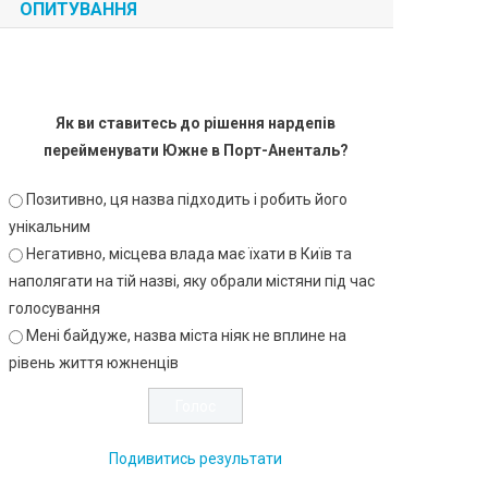
ОПИТУВАННЯ
Як ви ставитесь до рішення нардепів
перейменувати Южне в Порт-Аненталь?
Позитивно, ця назва підходить і робить його
унікальним
Негативно, місцева влада має їхати в Київ та
наполягати на тій назві, яку обрали містяни під час
голосування
Мені байдуже, назва міста ніяк не вплине на
рівень життя южненців
Подивитись результати