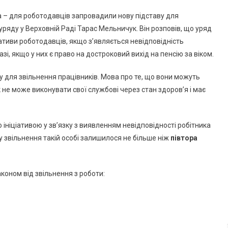
Кабмін
а – для роботодавців запровадили нову підставу для
Запровадив
ряду у Верховній Раді Тарас Мельничук. Він розповів, що уряд
Нову
ативи роботодавців, якщо з’являється невідповідність
Підставу
азі, якщо у них є право на достроковий вихід на пенсію за віком.
Для
Звільнення
 для звільнення працівників. Мова про те, що вони можуть
Робітників
 не може виконувати свої службові через стан здоров’я і має
ніціативою у зв’язку з виявленням невідповідності робітника
ту звільнення такій особі залишилося не більше ніж
півтора
законом від звільнення з роботи: