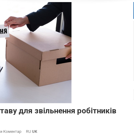
таву для звільнення робітників
On
и Коментар
RU
UK