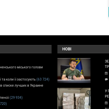
НОВІ
ЗЕ
ТР
енського міського голови
ї та коли її застосують
(63 724)
 в списке лучших в Украине
У 
Р
пенсії
(29 934)
 720)