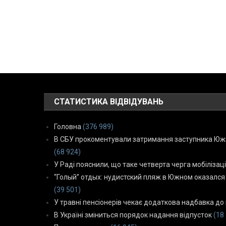
СТАТИСТИКА ВІДВІДУВАНЬ
Головна
(376 989)
В СБУ прокоментували затримання заступника Южн
(68 924)
У Раді пояснили, що таке четверта черга мобілізаці
“Голый” отдых: нудистский пляж в Южном оказался
(39 501)
У травні пенсіонерів чекає додаткова надбавка до 
В Україні зміниться порядок надання відпусток
(18