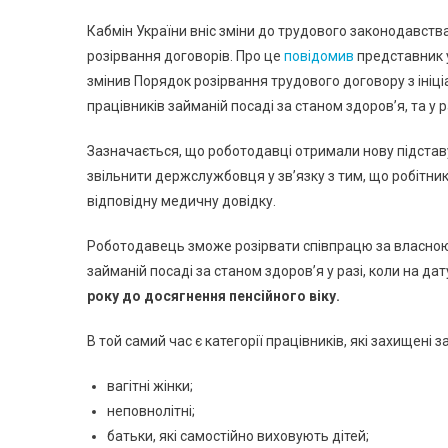
Кабмін України вніс зміни до трудового законодавств
розірвання договорів. Про це
повідомив
представник у
змінив Порядок розірвання трудового договору з ініці
працівників займаній посаді за станом здоров’я, та у р
Зазначається, що роботодавці отримали нову підставу
звільнити держслужбовця у зв’язку з тим, що робітник
відповідну медичну довідку.
Роботодавець зможе розірвати співпрацю за власною і
займаній посаді за станом здоров’я у разі, коли на да
року до досягнення пенсійного віку.
В той самий час є категорії працівників, які захищені 
вагітні жінки;
неповнолітні;
батьки, які самостійно виховують дітей;