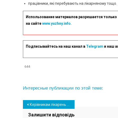
працівники, які перебувають на лікарняному тощо.
Использование материалов разрешается только 
на сайте
www.yuzhny.info.
Подписывайтесь на наш канал в
Telegram
и наш а
644
Интересные публикации по этой теме:
Навігація
Керівникам лікарень планують підвищити зарплати
записів
Залишити відповідь