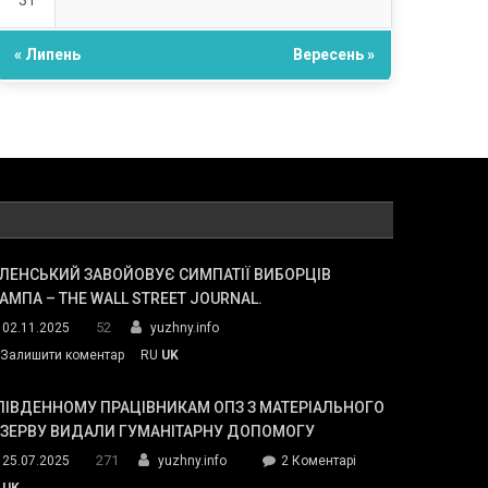
31
« Липень
Вересень »
ЛЕНСЬКИЙ ЗАВОЙОВУЄ СИМПАТІЇ ВИБОРЦІВ
АМПА – THE WALL STREET JOURNAL.
52
02.11.2025
yuzhny.info
on
Залишити коментар
RU
UK
Зеленський
завойовує
ПІВДЕННОМУ ПРАЦІВНИКАМ ОПЗ З МАТЕРІАЛЬНОГО
симпатії
ЕЗЕРВУ ВИДАЛИ ГУМАНІТАРНУ ДОПОМОГУ
виборців
271
до
25.07.2025
yuzhny.info
2 Коментарі
Трампа
У