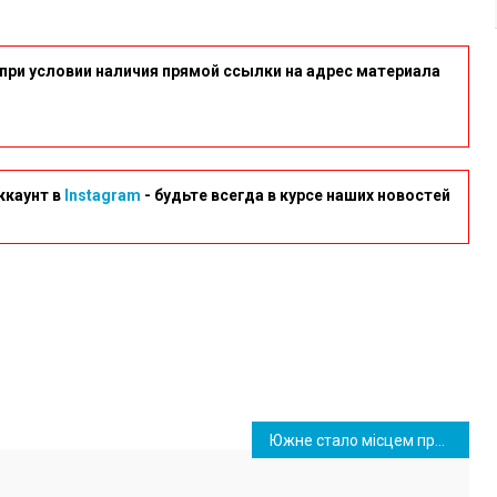
при условии наличия прямой ссылки на адрес материала
ккаунт в
Instagram
- будьте всегда в курсе наших новостей
Южне стало місцем проведення регіонального форуму серед освітян