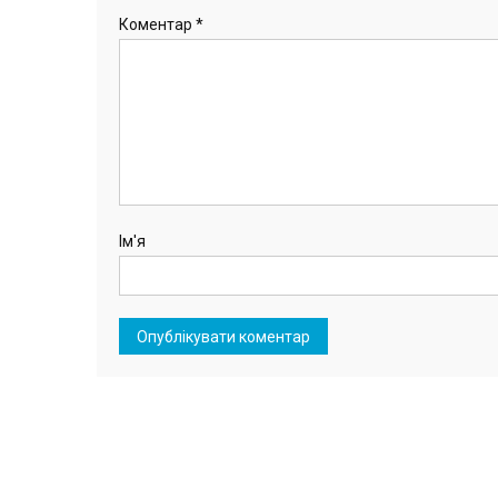
Коментар
*
Ім'я