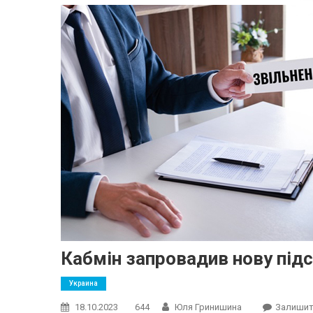
Кабмін запровадив нову підс
Украина
18.10.2023
644
Юля Гринишина
Залишит