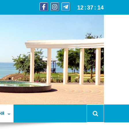
12
:
37
:
15
НЯ