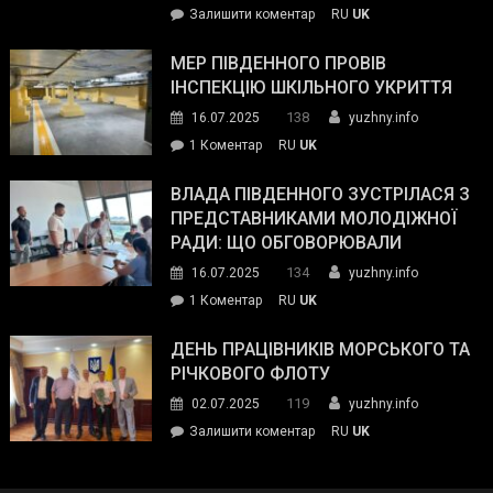
on
Залишити коментар
RU
UK
та
Інспектор
антикорупційних
ДСНС
МЕР ПІВДЕННОГО ПРОВІВ
органів:
власноруч
ІНСПЕКЦІЮ ШКІЛЬНОГО УКРИТТЯ
«Наш
ліквідував
спільний
138
16.07.2025
yuzhny.info
пожежу
ворог
до
1 Коментар
RU
UK
у
—
Мер
Південному
російські
Південного
ВЛАДА ПІВДЕННОГО ЗУСТРІЛАСЯ З
окупанти.
провів
ПРЕДСТАВНИКАМИ МОЛОДІЖНОЇ
Маємо
інспекцію
РАДИ: ЩО ОБГОВОРЮВАЛИ
діяти
шкільного
134
16.07.2025
yuzhny.info
як
укриття
команда
до
1 Коментар
RU
UK
України»
Влада
Південного
ДЕНЬ ПРАЦІВНИКІВ МОРСЬКОГО ТА
зустрілася
РІЧКОВОГО ФЛОТУ
з
119
02.07.2025
yuzhny.info
представниками
on
Залишити коментар
RU
UK
молодіжної
День
ради:
працівників
що