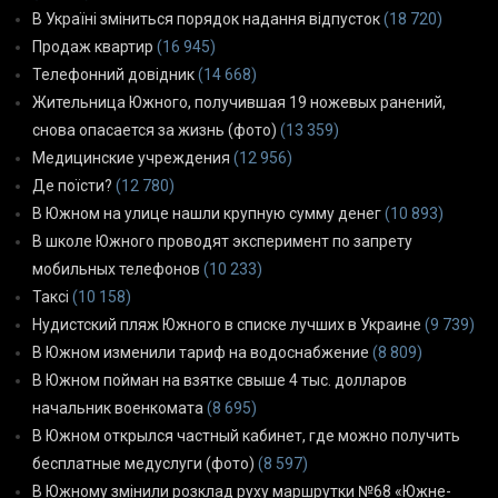
В Україні зміниться порядок надання відпусток
(18 720)
Продаж квартир
(16 945)
Телефонний довідник
(14 668)
Жительница Южного, получившая 19 ножевых ранений,
снова опасается за жизнь (фото)
(13 359)
Медицинские учреждения
(12 956)
Де поїсти?
(12 780)
В Южном на улице нашли крупную сумму денег
(10 893)
В школе Южного проводят эксперимент по запрету
мобильных телефонов
(10 233)
Таксі
(10 158)
Нудистский пляж Южного в списке лучших в Украине
(9 739)
В Южном изменили тариф на водоснабжение
(8 809)
В Южном пойман на взятке свыше 4 тыс. долларов
начальник военкомата
(8 695)
В Южном открылся частный кабинет, где можно получить
бесплатные медуслуги (фото)
(8 597)
В Южному змінили розклад руху маршрутки №68 «Южне-