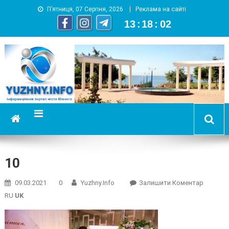
П’ятниця, 07 Серпня, 2026
Реклама на сайті
13
:
18
:
02
YUZHNY.INFO
информационный портал города Южный
10
On
09.03.2021
0
Yuzhny.info
Залишити Коментар
10
RU
UK