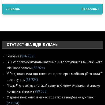
« Липень
Вересень »
СТАТИСТИКА ВІДВІДУВАНЬ
Головна
(376 989)
В СБУ прокоментували затримання заступника Южненського
міського голови
(68 924)
У Раді пояснили, що таке четверта черга мобілізації та коли її
застосують
(63 724)
“Голый” отдых: нудистский пляж в Южном оказался в списке
лучших в Украине
(39 503)
У травні пенсіонерів чекає додаткова надбавка до пенсії
(29 934)