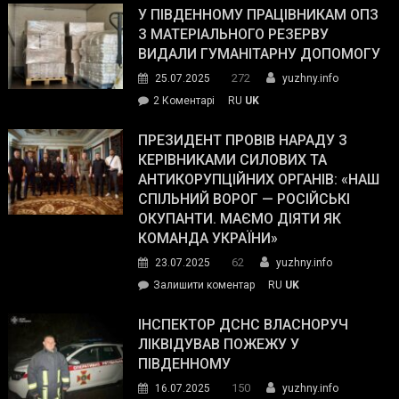
завойовує
У ПІВДЕННОМУ ПРАЦІВНИКАМ ОПЗ
симпатії
З МАТЕРІАЛЬНОГО РЕЗЕРВУ
виборців
ВИДАЛИ ГУМАНІТАРНУ ДОПОМОГУ
Трампа
272
25.07.2025
yuzhny.info
–
до
2 Коментарі
RU
UK
The
У
Wall
Південному
ПРЕЗИДЕНТ ПРОВІВ НАРАДУ З
Street
працівникам
КЕРІВНИКАМИ СИЛОВИХ ТА
Journal.
ОПЗ
АНТИКОРУПЦІЙНИХ ОРГАНІВ: «НАШ
з
СПІЛЬНИЙ ВОРОГ — РОСІЙСЬКІ
матеріального
ОКУПАНТИ. МАЄМО ДІЯТИ ЯК
резерву
КОМАНДА УКРАЇНИ»
видали
62
23.07.2025
yuzhny.info
гуманітарну
on
Залишити коментар
RU
UK
допомогу
Президент
провів
ІНСПЕКТОР ДСНС ВЛАСНОРУЧ
нараду
ЛІКВІДУВАВ ПОЖЕЖУ У
з
ПІВДЕННОМУ
керівниками
150
16.07.2025
yuzhny.info
силових