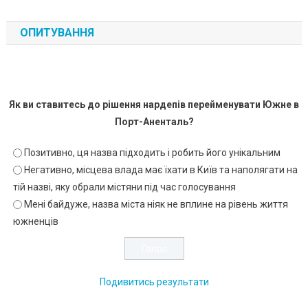
ОПИТУВАННЯ
Як ви ставитесь до рішення нардепів перейменувати Южне в
Порт-Аненталь?
Позитивно, ця назва підходить і робить його унікальним
Негативно, місцева влада має їхати в Київ та наполягати на
тій назві, яку обрали містяни під час голосування
Мені байдуже, назва міста ніяк не вплине на рівень життя
южненців
Подивитись результати