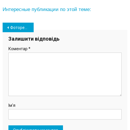
Интересные публикации по этой теме:
Навігація
Фоторепортаж. Празднование 8 марта в порту «Южный»
записів
Залишити відповідь
Коментар
*
Ім'я