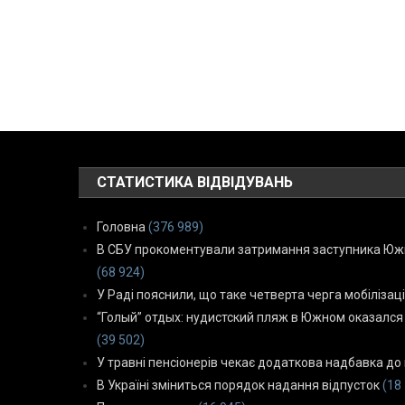
СТАТИСТИКА ВІДВІДУВАНЬ
Головна
(376 989)
В СБУ прокоментували затримання заступника Южн
(68 924)
У Раді пояснили, що таке четверта черга мобілізаці
“Голый” отдых: нудистский пляж в Южном оказался
(39 502)
У травні пенсіонерів чекає додаткова надбавка до 
В Україні зміниться порядок надання відпусток
(18