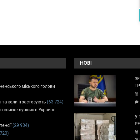
НОВІ
ЗЕ
ТР
енського міського голови
ї та коли її застосують
(63 724)
 в списке лучших в Украине
У 
Р
пенсії
(29 934)
 720)