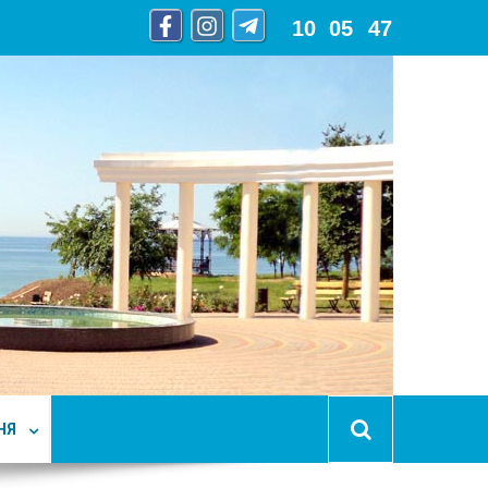
10
:
05
:
48
НЯ