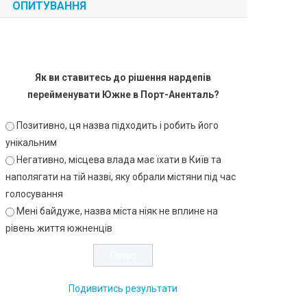
ОПИТУВАННЯ
Як ви ставитесь до рішення нардепів
перейменувати Южне в Порт-Аненталь?
Позитивно, ця назва підходить і робить його
унікальним
Негативно, місцева влада має їхати в Київ та
наполягати на тій назві, яку обрали містяни під час
голосування
Мені байдуже, назва міста ніяк не вплине на
рівень життя южненців
Подивитись результати