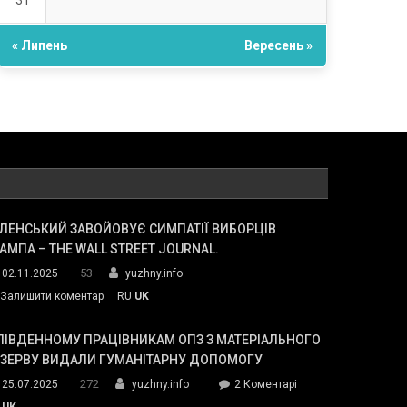
31
« Липень
Вересень »
ЛЕНСЬКИЙ ЗАВОЙОВУЄ СИМПАТІЇ ВИБОРЦІВ
АМПА – THE WALL STREET JOURNAL.
53
02.11.2025
yuzhny.info
on
Залишити коментар
RU
UK
Зеленський
завойовує
ПІВДЕННОМУ ПРАЦІВНИКАМ ОПЗ З МАТЕРІАЛЬНОГО
симпатії
ЕЗЕРВУ ВИДАЛИ ГУМАНІТАРНУ ДОПОМОГУ
виборців
272
до
25.07.2025
yuzhny.info
2 Коментарі
Трампа
У