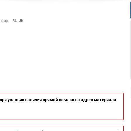
On
нтар
RU
UK
Port
при условии наличия прямой ссылки на адрес материала