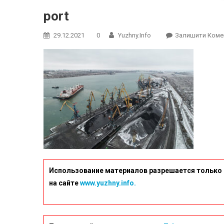
port
29.12.2021
0
Yuzhny.info
Залишити Коме
Использование материалов разрешается только 
на сайте
www.yuzhny.info.