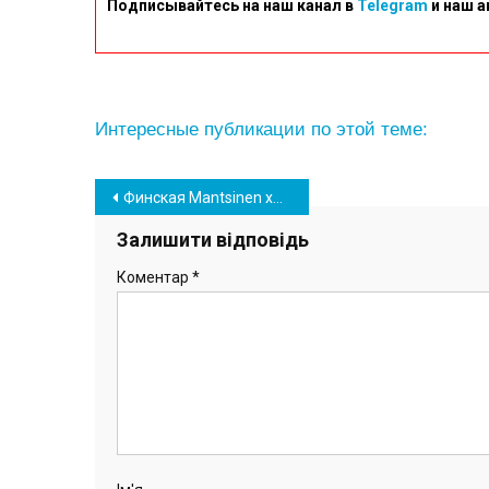
Подписывайтесь на наш канал в
Telegram
и наш а
Интересные публикации по этой теме:
Навігація
Финская Mantsinen хочет поставить МТП «Южный» портальные краны за 291 млн гривен
записів
Залишити відповідь
Коментар
*