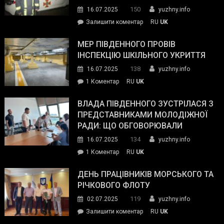
керівниками
150
16.07.2025
yuzhny.info
силових
on
Залишити коментар
RU
UK
та
Інспектор
антикорупційних
ДСНС
МЕР ПІВДЕННОГО ПРОВІВ
органів:
власноруч
ІНСПЕКЦІЮ ШКІЛЬНОГО УКРИТТЯ
«Наш
ліквідував
спільний
138
16.07.2025
yuzhny.info
пожежу
ворог
до
1 Коментар
RU
UK
у
—
Мер
Південному
російські
Південного
ВЛАДА ПІВДЕННОГО ЗУСТРІЛАСЯ З
окупанти.
провів
ПРЕДСТАВНИКАМИ МОЛОДІЖНОЇ
Маємо
інспекцію
РАДИ: ЩО ОБГОВОРЮВАЛИ
діяти
шкільного
134
16.07.2025
yuzhny.info
як
укриття
команда
до
1 Коментар
RU
UK
України»
Влада
Південного
ДЕНЬ ПРАЦІВНИКІВ МОРСЬКОГО ТА
зустрілася
РІЧКОВОГО ФЛОТУ
з
119
02.07.2025
yuzhny.info
представниками
on
Залишити коментар
RU
UK
молодіжної
День