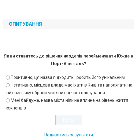
ОПИТУВАННЯ
Як ви ставитесь до рішення нардепів перейменувати Южне в
Порт-Аненталь?
Позитивно, ця назва підходить і робить його унікальним
Негативно, місцева влада має їхати в Київ та наполягати на
тій назві, яку обрали містяни під час голосування
Мені байдуже, назва міста ніяк не вплине на рівень життя
южненців
Подивитись результати