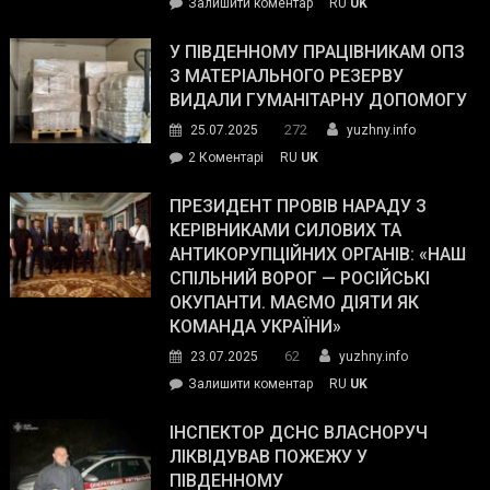
on
Залишити коментар
RU
UK
Зеленський
завойовує
У ПІВДЕННОМУ ПРАЦІВНИКАМ ОПЗ
симпатії
З МАТЕРІАЛЬНОГО РЕЗЕРВУ
виборців
ВИДАЛИ ГУМАНІТАРНУ ДОПОМОГУ
Трампа
272
25.07.2025
yuzhny.info
–
до
2 Коментарі
RU
UK
The
У
Wall
Південному
ПРЕЗИДЕНТ ПРОВІВ НАРАДУ З
Street
працівникам
КЕРІВНИКАМИ СИЛОВИХ ТА
Journal.
ОПЗ
АНТИКОРУПЦІЙНИХ ОРГАНІВ: «НАШ
з
СПІЛЬНИЙ ВОРОГ — РОСІЙСЬКІ
матеріального
ОКУПАНТИ. МАЄМО ДІЯТИ ЯК
резерву
КОМАНДА УКРАЇНИ»
видали
62
23.07.2025
yuzhny.info
гуманітарну
on
Залишити коментар
RU
UK
допомогу
Президент
провів
ІНСПЕКТОР ДСНС ВЛАСНОРУЧ
нараду
ЛІКВІДУВАВ ПОЖЕЖУ У
з
ПІВДЕННОМУ