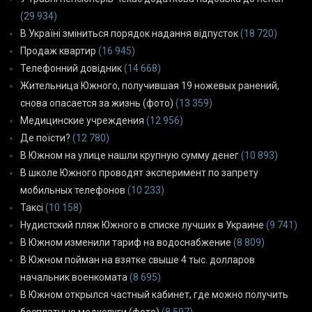
(29 934)
В Україні зміниться порядок надання відпусток
(18 720)
Продаж квартир
(16 945)
Телефонний довідник
(14 668)
Жительница Южного, получившая 19 ножевых ранений,
снова опасается за жизнь (фото)
(13 359)
Медицинские учреждения
(12 956)
Де поїсти?
(12 780)
В Южном на улице нашли крупную сумму денег
(10 893)
В школе Южного проводят эксперимент по запрету
мобильных телефонов
(10 233)
Таксі
(10 158)
Нудистский пляж Южного в списке лучших в Украине
(9 741)
В Южном изменили тариф на водоснабжение
(8 809)
В Южном пойман на взятке свыше 4 тыс. долларов
начальник военкомата
(8 695)
В Южном открылся частный кабинет, где можно получить
бесплатные медуслуги (фото)
(8 597)