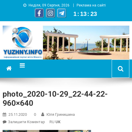
Неділя, 09 Серпня, 2026
Реклама на сайті
1
:
13
:
24
YUZHNY.INFO
информационный портал города Южный
photo_2020-10-29_22-44-22-
960×640
25.11.2020
0
Юля Гринишина
On
Залишити Коментар
RU
UK
Photo_2020-