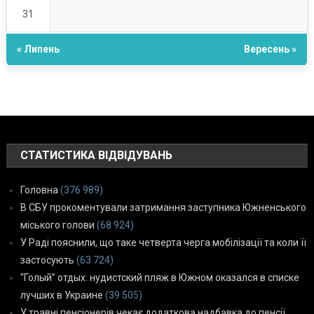
31
« Липень
Вересень »
СТАТИСТИКА ВІДВІДУВАНЬ
Головна
(376 989)
В СБУ прокоментували затримання заступника Южненського
міського голови
(68 924)
У Раді пояснили, що таке четверта черга мобілізації та коли її
застосують
(63 724)
“Голый” отдых: нудистский пляж в Южном оказался в списке
лучших в Украине
(39 505)
У травні пенсіонерів чекає додаткова надбавка до пенсії