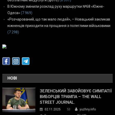
В Южному змінили розклад руху маршрутки №68 «Южне-
Одеса»
(7 969)
«Розчарований, що так мало людей», – Новацький закликав
южненців приходити на прощання з полеглими військовими
(7 298)
НОВІ
ЗЕЛЕНСЬКИЙ ЗАВОЙОВУЄ СИМПАТІЇ
ВИБОРЦІВ ТРАМПА – THE WALL
STREET JOURNAL.
53
02.11.2025
yuzhny.info