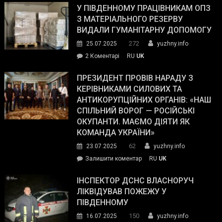
завойовує
У ПІВДЕННОМУ ПРАЦІВНИКАМ ОПЗ
симпатії
З МАТЕРІАЛЬНОГО РЕЗЕРВУ
виборців
ВИДАЛИ ГУМАНІТАРНУ ДОПОМОГУ
Трампа
272
25.07.2025
yuzhny.info
–
до
2 Коментарі
RU
UK
The
У
Wall
Південному
ПРЕЗИДЕНТ ПРОВІВ НАРАДУ З
Street
працівникам
КЕРІВНИКАМИ СИЛОВИХ ТА
Journal.
ОПЗ
АНТИКОРУПЦІЙНИХ ОРГАНІВ: «НАШ
з
СПІЛЬНИЙ ВОРОГ — РОСІЙСЬКІ
матеріального
ОКУПАНТИ. МАЄМО ДІЯТИ ЯК
резерву
КОМАНДА УКРАЇНИ»
видали
62
23.07.2025
yuzhny.info
гуманітарну
on
Залишити коментар
RU
UK
допомогу
Президент
провів
ІНСПЕКТОР ДСНС ВЛАСНОРУЧ
нараду
ЛІКВІДУВАВ ПОЖЕЖУ У
з
ПІВДЕННОМУ
керівниками
150
16.07.2025
yuzhny.info
силових