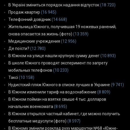
В Україні зміниться порядок надання відпусток
(18 720)
Продаж квартир
(16 945)
Телефонний довідник
(14 668)
Жительница Южного, получившая 19 ножевых ранений,
снова опасается за жизнь (фото)
(13 359)
Медицинские учреждения
(12 956)
Де поїсти?
(12 780)
В Южном на улице нашли крупную сумму денег
(10 893)
В школе Южного проводят эксперимент по запрету
мобильных телефонов
(10 233)
Таксі
(10 158)
Нудистский пляж Южного в списке лучших в Украине
(9 741)
В Южном изменили тариф на водоснабжение
(8 809)
В Южном пойман на взятке свыше 4 тыс. долларов
начальник военкомата
(8 695)
В Южном открылся частный кабинет, где можно получить
бесплатные медуслуги (фото)
(8 597)
В Южному змінили розклад руху маршрутки №68 «Южне-