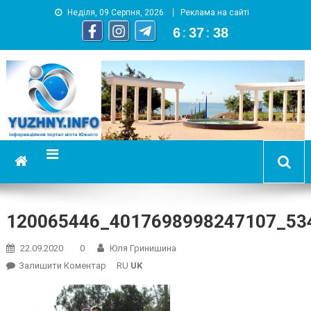
Неділя, 09 Серпня, 2026
Реклама на сайті
6
:
37
:
38
YUZHNY.INFO
информационный портал города Южный
120065446_4017698998247107_53
22.09.2020
0
Юля Гринишина
On
Залишити Коментар
RU
UK
120065446_4017698998247107_534052506056191