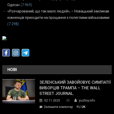
Одеса»
(7 969)
«Розчарований, що так мало людей», – Новацький закликав
южненців приходити на прощання з полеглими військовими
(7 298)
НОВІ
ЗЕЛЕНСЬКИЙ ЗАВОЙОВУЄ СИМПАТІЇ
ВИБОРЦІВ ТРАМПА – THE WALL
STREET JOURNAL.
53
02.11.2025
yuzhny.info
on
Залишити коментар
RU
UK
Зеленський