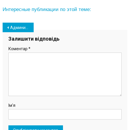
Интересные публикации по этой теме:
Навігація
Администрация порта Пивденный почтила память Григорьевского десанта (фото)
записів
Залишити відповідь
Коментар
*
Ім'я