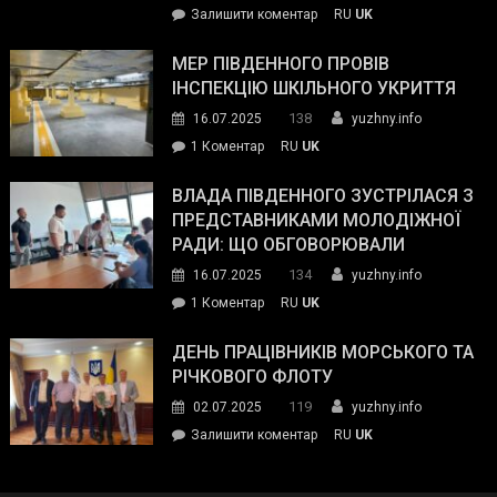
on
Залишити коментар
RU
UK
та
Інспектор
антикорупційних
ДСНС
МЕР ПІВДЕННОГО ПРОВІВ
органів:
власноруч
ІНСПЕКЦІЮ ШКІЛЬНОГО УКРИТТЯ
«Наш
ліквідував
спільний
138
16.07.2025
yuzhny.info
пожежу
ворог
до
1 Коментар
RU
UK
у
—
Мер
Південному
російські
Південного
ВЛАДА ПІВДЕННОГО ЗУСТРІЛАСЯ З
окупанти.
провів
ПРЕДСТАВНИКАМИ МОЛОДІЖНОЇ
Маємо
інспекцію
РАДИ: ЩО ОБГОВОРЮВАЛИ
діяти
шкільного
134
16.07.2025
yuzhny.info
як
укриття
команда
до
1 Коментар
RU
UK
України»
Влада
Південного
ДЕНЬ ПРАЦІВНИКІВ МОРСЬКОГО ТА
зустрілася
РІЧКОВОГО ФЛОТУ
з
119
02.07.2025
yuzhny.info
представниками
on
Залишити коментар
RU
UK
молодіжної
День
ради:
працівників
що