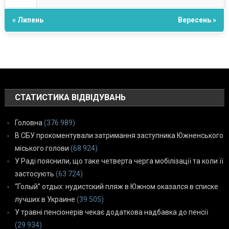
« Липень
Вересень »
СТАТИСТИКА ВІДВІДУВАНЬ
Головна
(376 989)
В СБУ прокоментували затримання заступника Южненського
міського голови
(68 924)
У Раді пояснили, що таке четверта черга мобілізації та коли її
застосують
(63 724)
“Голый” отдых: нудистский пляж в Южном оказался в списке
лучших в Украине
(39 505)
У травні пенсіонерів чекає додаткова надбавка до пенсії
(29 934)