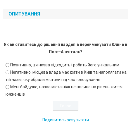
ОПИТУВАННЯ
Як ви ставитесь до рішення нардепів перейменувати Южне в
Порт-Аненталь?
Позитивно, ця назва підходить і робить його унікальним
Негативно, місцева влада має їхати в Київ та наполягати на
тій назві, яку обрали містяни під час голосування
Мені байдуже, назва міста ніяк не вплине на рівень життя
южненців
Подивитись результати