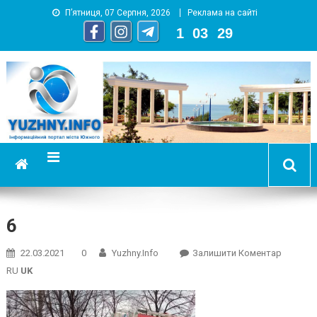
П’ятниця, 07 Серпня, 2026
Реклама на сайті
1
:
03
:
30
YUZHNY.INFO
информационный портал города Южный
6
On
22.03.2021
0
Yuzhny.info
Залишити Коментар
6
RU
UK