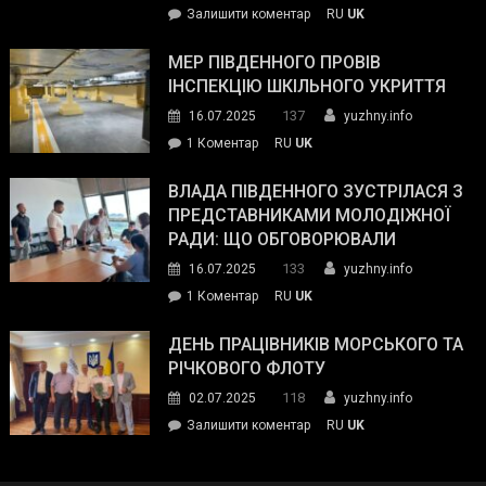
on
Залишити коментар
RU
UK
та
Інспектор
антикорупційних
ДСНС
МЕР ПІВДЕННОГО ПРОВІВ
органів:
власноруч
ІНСПЕКЦІЮ ШКІЛЬНОГО УКРИТТЯ
«Наш
ліквідував
спільний
137
16.07.2025
yuzhny.info
пожежу
ворог
до
1 Коментар
RU
UK
у
—
Мер
Південному
російські
Південного
ВЛАДА ПІВДЕННОГО ЗУСТРІЛАСЯ З
окупанти.
провів
ПРЕДСТАВНИКАМИ МОЛОДІЖНОЇ
Маємо
інспекцію
РАДИ: ЩО ОБГОВОРЮВАЛИ
діяти
шкільного
133
16.07.2025
yuzhny.info
як
укриття
команда
до
1 Коментар
RU
UK
України»
Влада
Південного
ДЕНЬ ПРАЦІВНИКІВ МОРСЬКОГО ТА
зустрілася
РІЧКОВОГО ФЛОТУ
з
118
02.07.2025
yuzhny.info
представниками
on
Залишити коментар
RU
UK
молодіжної
День
ради:
працівників
що