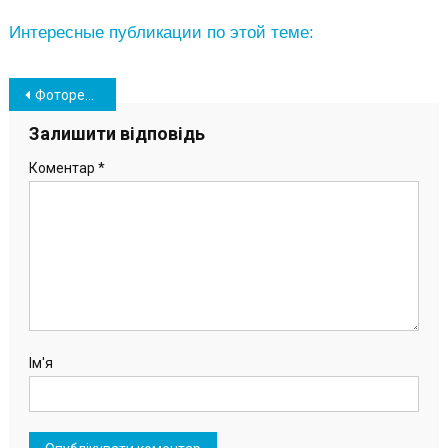
Интересные публикации по этой теме:
Навігація
Фоторепортаж. В порту «Южный» тренировались тушить условные пожары
записів
Залишити відповідь
Коментар
*
Ім'я