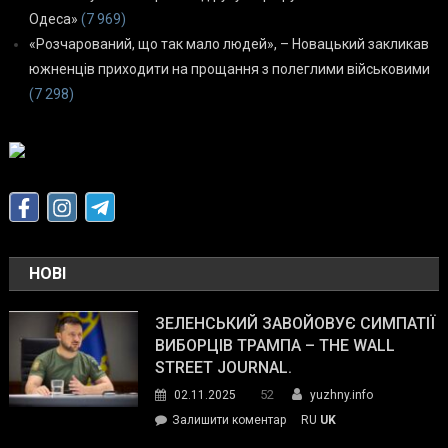
Одеса»
(7 969)
«Розчарований, що так мало людей», – Новацький закликав
южненців приходити на прощання з полеглими військовими
(7 298)
НОВІ
ЗЕЛЕНСЬКИЙ ЗАВОЙОВУЄ СИМПАТІЇ
ВИБОРЦІВ ТРАМПА – THE WALL
STREET JOURNAL.
52
02.11.2025
yuzhny.info
on
Залишити коментар
RU
UK
Зеленський