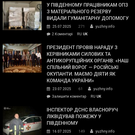
завойовує
У ПІВДЕННОМУ ПРАЦІВНИКАМ ОПЗ
симпатії
З МАТЕРІАЛЬНОГО РЕЗЕРВУ
виборців
ВИДАЛИ ГУМАНІТАРНУ ДОПОМОГУ
Трампа
271
25.07.2025
yuzhny.info
–
до
2 Коментарі
RU
UK
The
У
Wall
Південному
ПРЕЗИДЕНТ ПРОВІВ НАРАДУ З
Street
працівникам
КЕРІВНИКАМИ СИЛОВИХ ТА
Journal.
ОПЗ
АНТИКОРУПЦІЙНИХ ОРГАНІВ: «НАШ
з
СПІЛЬНИЙ ВОРОГ — РОСІЙСЬКІ
матеріального
ОКУПАНТИ. МАЄМО ДІЯТИ ЯК
резерву
КОМАНДА УКРАЇНИ»
видали
61
23.07.2025
yuzhny.info
гуманітарну
on
Залишити коментар
RU
UK
допомогу
Президент
провів
ІНСПЕКТОР ДСНС ВЛАСНОРУЧ
нараду
ЛІКВІДУВАВ ПОЖЕЖУ У
з
ПІВДЕННОМУ
керівниками
149
16.07.2025
yuzhny.info
силових