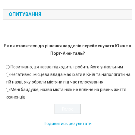
ОПИТУВАННЯ
Як ви ставитесь до рішення нардепів перейменувати Южне в
Порт-Аненталь?
Позитивно, ця назва підходить і робить його унікальним
Негативно, місцева влада має їхати в Київ та наполягати на
тій назві, яку обрали містяни під час голосування
Мені байдуже, назва міста ніяк не вплине на рівень життя
южненців
Подивитись результати