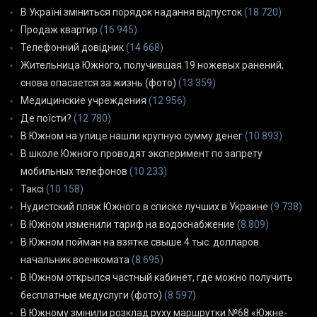
В Україні зміниться порядок надання відпусток
(18 720)
Продаж квартир
(16 945)
Телефонний довідник
(14 668)
Жительница Южного, получившая 19 ножевых ранений,
снова опасается за жизнь (фото)
(13 359)
Медицинские учреждения
(12 956)
Де поїсти?
(12 780)
В Южном на улице нашли крупную сумму денег
(10 893)
В школе Южного проводят эксперимент по запрету
мобильных телефонов
(10 233)
Таксі
(10 158)
Нудистский пляж Южного в списке лучших в Украине
(9 738)
В Южном изменили тариф на водоснабжение
(8 809)
В Южном пойман на взятке свыше 4 тыс. долларов
начальник военкомата
(8 695)
В Южном открылся частный кабинет, где можно получить
бесплатные медуслуги (фото)
(8 597)
В Южному змінили розклад руху маршрутки №68 «Южне-