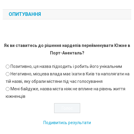
ОПИТУВАННЯ
Як ви ставитесь до рішення нардепів перейменувати Южне в
Порт-Аненталь?
Позитивно, ця назва підходить і робить його унікальним
Негативно, місцева влада має їхати в Київ та наполягати на
тій назві, яку обрали містяни під час голосування
Мені байдуже, назва міста ніяк не вплине на рівень життя
южненців
Подивитись результати