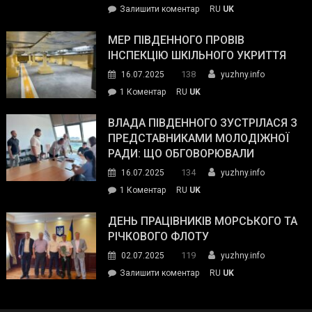
on
Залишити коментар
RU
UK
та
Інспектор
антикорупційних
ДСНС
МЕР ПІВДЕННОГО ПРОВІВ
органів:
власноруч
ІНСПЕКЦІЮ ШКІЛЬНОГО УКРИТТЯ
«Наш
ліквідував
спільний
138
16.07.2025
yuzhny.info
пожежу
ворог
до
1 Коментар
RU
UK
у
—
Мер
Південному
російські
Південного
ВЛАДА ПІВДЕННОГО ЗУСТРІЛАСЯ З
окупанти.
провів
ПРЕДСТАВНИКАМИ МОЛОДІЖНОЇ
Маємо
інспекцію
РАДИ: ЩО ОБГОВОРЮВАЛИ
діяти
шкільного
134
16.07.2025
yuzhny.info
як
укриття
команда
до
1 Коментар
RU
UK
України»
Влада
Південного
ДЕНЬ ПРАЦІВНИКІВ МОРСЬКОГО ТА
зустрілася
РІЧКОВОГО ФЛОТУ
з
119
02.07.2025
yuzhny.info
представниками
on
Залишити коментар
RU
UK
молодіжної
День
ради:
працівників
що