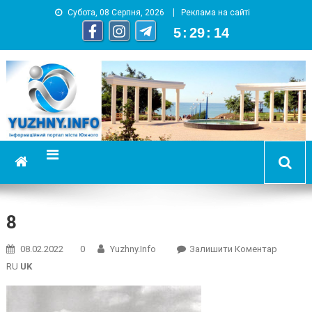
Субота, 08 Серпня, 2026
Реклама на сайті
5
:
29
:
14
YUZHNY.INFO
информационный портал города Южный
8
On
08.02.2022
0
Yuzhny.info
Залишити Коментар
8
RU
UK