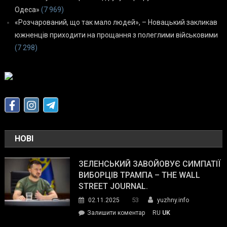
Одеса»
(7 969)
«Розчарований, що так мало людей», – Новацький закликав
южненців приходити на прощання з полеглими військовими
(7 298)
НОВІ
ЗЕЛЕНСЬКИЙ ЗАВОЙОВУЄ СИМПАТІЇ
ВИБОРЦІВ ТРАМПА – THE WALL
STREET JOURNAL.
53
02.11.2025
yuzhny.info
on
Залишити коментар
RU
UK
Зеленський