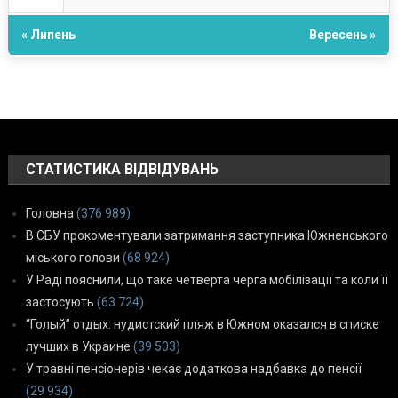
« Липень
Вересень »
СТАТИСТИКА ВІДВІДУВАНЬ
Головна
(376 989)
В СБУ прокоментували затримання заступника Южненського
міського голови
(68 924)
У Раді пояснили, що таке четверта черга мобілізації та коли її
застосують
(63 724)
“Голый” отдых: нудистский пляж в Южном оказался в списке
лучших в Украине
(39 503)
У травні пенсіонерів чекає додаткова надбавка до пенсії
(29 934)