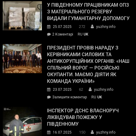
завойовує
У ПІВДЕННОМУ ПРАЦІВНИКАМ ОПЗ
симпатії
З МАТЕРІАЛЬНОГО РЕЗЕРВУ
виборців
ВИДАЛИ ГУМАНІТАРНУ ДОПОМОГУ
Трампа
272
25.07.2025
yuzhny.info
–
до
2 Коментарі
RU
UK
The
У
Wall
Південному
ПРЕЗИДЕНТ ПРОВІВ НАРАДУ З
Street
працівникам
КЕРІВНИКАМИ СИЛОВИХ ТА
Journal.
ОПЗ
АНТИКОРУПЦІЙНИХ ОРГАНІВ: «НАШ
з
СПІЛЬНИЙ ВОРОГ — РОСІЙСЬКІ
матеріального
ОКУПАНТИ. МАЄМО ДІЯТИ ЯК
резерву
КОМАНДА УКРАЇНИ»
видали
62
23.07.2025
yuzhny.info
гуманітарну
on
Залишити коментар
RU
UK
допомогу
Президент
провів
ІНСПЕКТОР ДСНС ВЛАСНОРУЧ
нараду
ЛІКВІДУВАВ ПОЖЕЖУ У
з
ПІВДЕННОМУ
керівниками
150
16.07.2025
yuzhny.info
силових