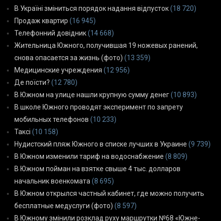
В Україні зміниться порядок надання відпусток
(18 720)
Продаж квартир
(16 945)
Телефонний довідник
(14 668)
Жительница Южного, получившая 19 ножевых ранений,
снова опасается за жизнь (фото)
(13 359)
Медицинские учреждения
(12 956)
Де поїсти?
(12 780)
В Южном на улице нашли крупную сумму денег
(10 893)
В школе Южного проводят эксперимент по запрету
мобильных телефонов
(10 233)
Таксі
(10 158)
Нудистский пляж Южного в списке лучших в Украине
(9 739)
В Южном изменили тариф на водоснабжение
(8 809)
В Южном пойман на взятке свыше 4 тыс. долларов
начальник военкомата
(8 695)
В Южном открылся частный кабинет, где можно получить
бесплатные медуслуги (фото)
(8 597)
В Южному змінили розклад руху маршрутки №68 «Южне-