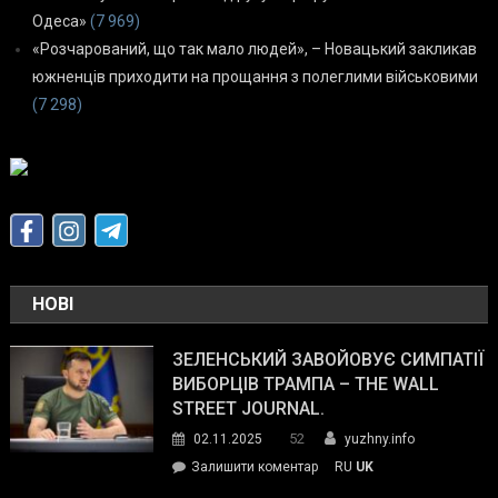
Одеса»
(7 969)
«Розчарований, що так мало людей», – Новацький закликав
южненців приходити на прощання з полеглими військовими
(7 298)
НОВІ
ЗЕЛЕНСЬКИЙ ЗАВОЙОВУЄ СИМПАТІЇ
ВИБОРЦІВ ТРАМПА – THE WALL
STREET JOURNAL.
52
02.11.2025
yuzhny.info
on
Залишити коментар
RU
UK
Зеленський