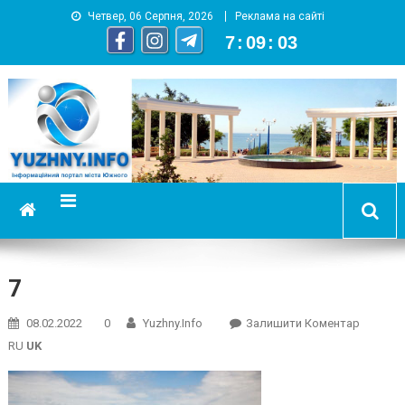
Четвер, 06 Серпня, 2026
Реклама на сайті
7
:
09
:
04
YUZHNY.INFO
информационный портал города Южный
7
On
08.02.2022
0
Yuzhny.info
Залишити Коментар
7
RU
UK