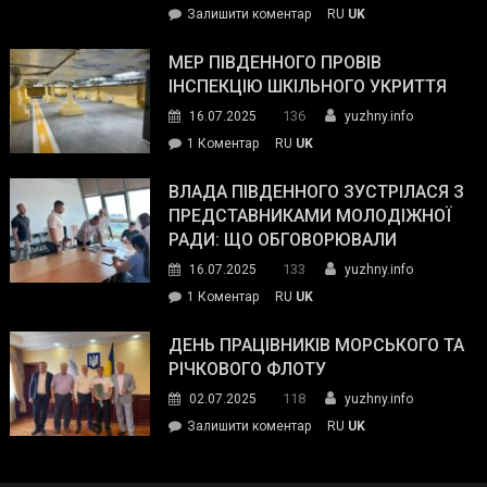
on
Залишити коментар
RU
UK
та
Інспектор
антикорупційних
ДСНС
МЕР ПІВДЕННОГО ПРОВІВ
органів:
власноруч
ІНСПЕКЦІЮ ШКІЛЬНОГО УКРИТТЯ
«Наш
ліквідував
спільний
136
16.07.2025
yuzhny.info
пожежу
ворог
до
1 Коментар
RU
UK
у
—
Мер
Південному
російські
Південного
ВЛАДА ПІВДЕННОГО ЗУСТРІЛАСЯ З
окупанти.
провів
ПРЕДСТАВНИКАМИ МОЛОДІЖНОЇ
Маємо
інспекцію
РАДИ: ЩО ОБГОВОРЮВАЛИ
діяти
шкільного
133
16.07.2025
yuzhny.info
як
укриття
команда
до
1 Коментар
RU
UK
України»
Влада
Південного
ДЕНЬ ПРАЦІВНИКІВ МОРСЬКОГО ТА
зустрілася
РІЧКОВОГО ФЛОТУ
з
118
02.07.2025
yuzhny.info
представниками
on
Залишити коментар
RU
UK
молодіжної
День
ради:
працівників
що