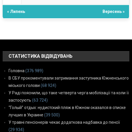
« Липень
Вересень »
СТАТИСТИКА ВІДВІДУВАНЬ
Головна
(376 989)
В СБУ прокоментували затримання заступника Южненського
міського голови
(68 924)
У Раді пояснили, що таке четверта черга мобілізації та коли її
застосують
(63 724)
“Голый” отдых: нудистский пляж в Южном оказался в списке
лучших в Украине
(39 500)
У травні пенсіонерів чекає додаткова надбавка до пенсії
(29 934)