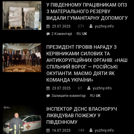
завойовує
У ПІВДЕННОМУ ПРАЦІВНИКАМ ОПЗ
симпатії
З МАТЕРІАЛЬНОГО РЕЗЕРВУ
виборців
ВИДАЛИ ГУМАНІТАРНУ ДОПОМОГУ
Трампа
271
25.07.2025
yuzhny.info
–
до
2 Коментарі
RU
UK
The
У
Wall
Південному
ПРЕЗИДЕНТ ПРОВІВ НАРАДУ З
Street
працівникам
КЕРІВНИКАМИ СИЛОВИХ ТА
Journal.
ОПЗ
АНТИКОРУПЦІЙНИХ ОРГАНІВ: «НАШ
з
СПІЛЬНИЙ ВОРОГ — РОСІЙСЬКІ
матеріального
ОКУПАНТИ. МАЄМО ДІЯТИ ЯК
резерву
КОМАНДА УКРАЇНИ»
видали
61
23.07.2025
yuzhny.info
гуманітарну
on
Залишити коментар
RU
UK
допомогу
Президент
провів
ІНСПЕКТОР ДСНС ВЛАСНОРУЧ
нараду
ЛІКВІДУВАВ ПОЖЕЖУ У
з
ПІВДЕННОМУ
керівниками
149
16.07.2025
yuzhny.info
силових