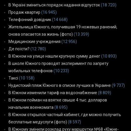
В Україні зміниться порядок надання відпусток
(18 720)
Продаж квартир
(16 945)
Телефонний довідник
(14 668)
Жительница Южного, получившая 19 ножевых ранений,
снова опасается за жизнь (фото)
(13 359)
Медицинские учреждения
(12 956)
Де поїсти?
(12 780)
В Южном на улице нашли крупную сумму денег
(10 893)
В школе Южного проводят эксперимент по запрету
мобильных телефонов
(10 233)
Таксі
(10 158)
Нудистский пляж Южного в списке лучших в Украине
(9 737)
В Южном изменили тариф на водоснабжение
(8 809)
В Южном пойман на взятке свыше 4 тыс. долларов
начальник военкомата
(8 695)
В Южном открылся частный кабинет, где можно получить
бесплатные медуслуги (фото)
(8 597)
В Южному змінили розклад руху маршрутки №68 «Южне-