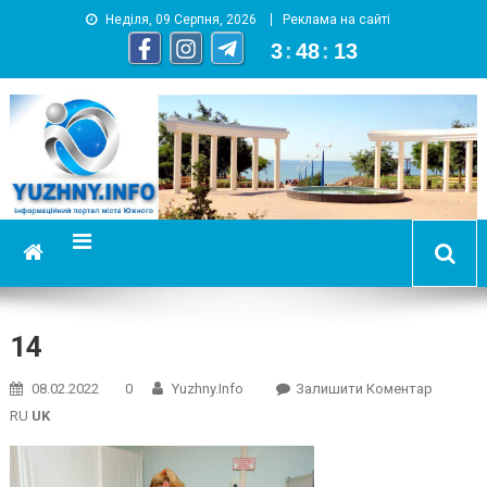
Неділя, 09 Серпня, 2026
Реклама на сайті
3
:
48
:
14
YUZHNY.INFO
информационный портал города Южный
14
On
08.02.2022
0
Yuzhny.info
Залишити Коментар
14
RU
UK