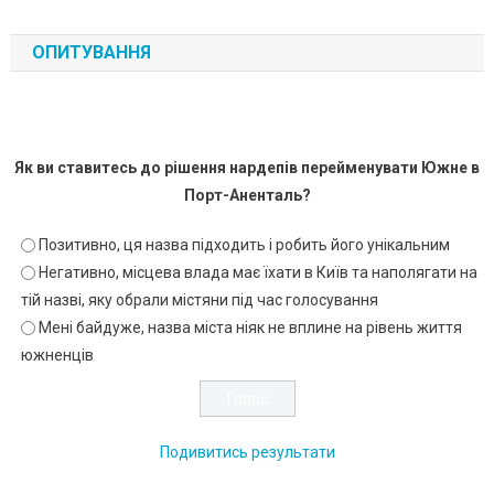
ОПИТУВАННЯ
Як ви ставитесь до рішення нардепів перейменувати Южне в
Порт-Аненталь?
Позитивно, ця назва підходить і робить його унікальним
Негативно, місцева влада має їхати в Київ та наполягати на
тій назві, яку обрали містяни під час голосування
Мені байдуже, назва міста ніяк не вплине на рівень життя
южненців
Подивитись результати