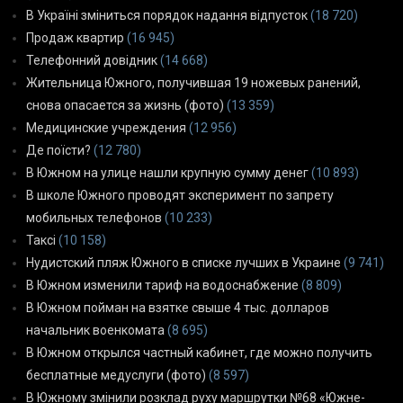
В Україні зміниться порядок надання відпусток
(18 720)
Продаж квартир
(16 945)
Телефонний довідник
(14 668)
Жительница Южного, получившая 19 ножевых ранений,
снова опасается за жизнь (фото)
(13 359)
Медицинские учреждения
(12 956)
Де поїсти?
(12 780)
В Южном на улице нашли крупную сумму денег
(10 893)
В школе Южного проводят эксперимент по запрету
мобильных телефонов
(10 233)
Таксі
(10 158)
Нудистский пляж Южного в списке лучших в Украине
(9 741)
В Южном изменили тариф на водоснабжение
(8 809)
В Южном пойман на взятке свыше 4 тыс. долларов
начальник военкомата
(8 695)
В Южном открылся частный кабинет, где можно получить
бесплатные медуслуги (фото)
(8 597)
В Южному змінили розклад руху маршрутки №68 «Южне-