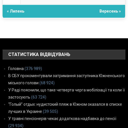
« Липень
Вересень »
СТАТИСТИКА ВІДВІДУВАНЬ
Головна
(376 989)
В СБУ прокоментували затримання заступника Южненського
міського голови
(68 924)
У Раді пояснили, що таке четверта черга мобілізації та коли її
застосують
(63 724)
“Голый” отдых: нудистский пляж в Южном оказался в списке
лучших в Украине
(39 505)
У травні пенсіонерів чекає додаткова надбавка до пенсії
(29 934)