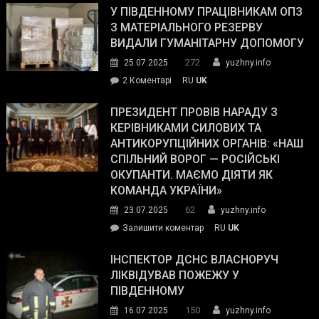
завойовує
У ПІВДЕННОМУ ПРАЦІВНИКАМ ОПЗ
симпатії
З МАТЕРІАЛЬНОГО РЕЗЕРВУ
виборців
ВИДАЛИ ГУМАНІТАРНУ ДОПОМОГУ
Трампа
272
25.07.2025
yuzhny.info
–
до
2 Коментарі
RU
UK
The
У
Wall
Південному
ПРЕЗИДЕНТ ПРОВІВ НАРАДУ З
Street
працівникам
КЕРІВНИКАМИ СИЛОВИХ ТА
Journal.
ОПЗ
АНТИКОРУПЦІЙНИХ ОРГАНІВ: «НАШ
з
СПІЛЬНИЙ ВОРОГ — РОСІЙСЬКІ
матеріального
ОКУПАНТИ. МАЄМО ДІЯТИ ЯК
резерву
КОМАНДА УКРАЇНИ»
видали
62
23.07.2025
yuzhny.info
гуманітарну
on
Залишити коментар
RU
UK
допомогу
Президент
провів
ІНСПЕКТОР ДСНС ВЛАСНОРУЧ
нараду
ЛІКВІДУВАВ ПОЖЕЖУ У
з
ПІВДЕННОМУ
керівниками
150
16.07.2025
yuzhny.info
силових