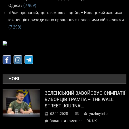
Одеса»
(7 969)
«Розчарований, що так мало людей», – Новацький закликав
южненців приходити на прощання з полеглими військовими
(7 298)
НОВІ
ЗЕЛЕНСЬКИЙ ЗАВОЙОВУЄ СИМПАТІЇ
ВИБОРЦІВ ТРАМПА – THE WALL
STREET JOURNAL.
53
02.11.2025
yuzhny.info
on
Залишити коментар
RU
UK
Зеленський