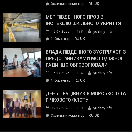
on
Залишити коментар
RU
UK
та
Інспектор
антикорупційних
ДСНС
МЕР ПІВДЕННОГО ПРОВІВ
органів:
власноруч
ІНСПЕКЦІЮ ШКІЛЬНОГО УКРИТТЯ
«Наш
ліквідував
спільний
138
16.07.2025
yuzhny.info
пожежу
ворог
до
1 Коментар
RU
UK
у
—
Мер
Південному
російські
Південного
ВЛАДА ПІВДЕННОГО ЗУСТРІЛАСЯ З
окупанти.
провів
ПРЕДСТАВНИКАМИ МОЛОДІЖНОЇ
Маємо
інспекцію
РАДИ: ЩО ОБГОВОРЮВАЛИ
діяти
шкільного
134
16.07.2025
yuzhny.info
як
укриття
команда
до
1 Коментар
RU
UK
України»
Влада
Південного
ДЕНЬ ПРАЦІВНИКІВ МОРСЬКОГО ТА
зустрілася
РІЧКОВОГО ФЛОТУ
з
119
02.07.2025
yuzhny.info
представниками
on
Залишити коментар
RU
UK
молодіжної
День
ради:
працівників
що