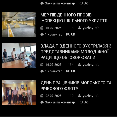
on
Залишити коментар
RU
UK
та
Інспектор
антикорупційних
ДСНС
МЕР ПІВДЕННОГО ПРОВІВ
органів:
власноруч
ІНСПЕКЦІЮ ШКІЛЬНОГО УКРИТТЯ
«Наш
ліквідував
спільний
138
16.07.2025
yuzhny.info
пожежу
ворог
до
1 Коментар
RU
UK
у
—
Мер
Південному
російські
Південного
ВЛАДА ПІВДЕННОГО ЗУСТРІЛАСЯ З
окупанти.
провів
ПРЕДСТАВНИКАМИ МОЛОДІЖНОЇ
Маємо
інспекцію
РАДИ: ЩО ОБГОВОРЮВАЛИ
діяти
шкільного
134
16.07.2025
yuzhny.info
як
укриття
команда
до
1 Коментар
RU
UK
України»
Влада
Південного
ДЕНЬ ПРАЦІВНИКІВ МОРСЬКОГО ТА
зустрілася
РІЧКОВОГО ФЛОТУ
з
119
02.07.2025
yuzhny.info
представниками
on
Залишити коментар
RU
UK
молодіжної
День
ради:
працівників
що