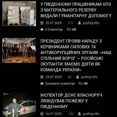
завойовує
У ПІВДЕННОМУ ПРАЦІВНИКАМ ОПЗ
симпатії
З МАТЕРІАЛЬНОГО РЕЗЕРВУ
виборців
ВИДАЛИ ГУМАНІТАРНУ ДОПОМОГУ
Трампа
272
25.07.2025
yuzhny.info
–
до
2 Коментарі
RU
UK
The
У
Wall
Південному
ПРЕЗИДЕНТ ПРОВІВ НАРАДУ З
Street
працівникам
КЕРІВНИКАМИ СИЛОВИХ ТА
Journal.
ОПЗ
АНТИКОРУПЦІЙНИХ ОРГАНІВ: «НАШ
з
СПІЛЬНИЙ ВОРОГ — РОСІЙСЬКІ
матеріального
ОКУПАНТИ. МАЄМО ДІЯТИ ЯК
резерву
КОМАНДА УКРАЇНИ»
видали
62
23.07.2025
yuzhny.info
гуманітарну
on
Залишити коментар
RU
UK
допомогу
Президент
провів
ІНСПЕКТОР ДСНС ВЛАСНОРУЧ
нараду
ЛІКВІДУВАВ ПОЖЕЖУ У
з
ПІВДЕННОМУ
керівниками
150
16.07.2025
yuzhny.info
силових