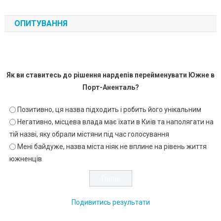
ОПИТУВАННЯ
Як ви ставитесь до рішення нардепів перейменувати Южне в
Порт-Аненталь?
Позитивно, ця назва підходить і робить його унікальним
Негативно, місцева влада має їхати в Київ та наполягати на
тій назві, яку обрали містяни під час голосування
Мені байдуже, назва міста ніяк не вплине на рівень життя
южненців
Подивитись результати