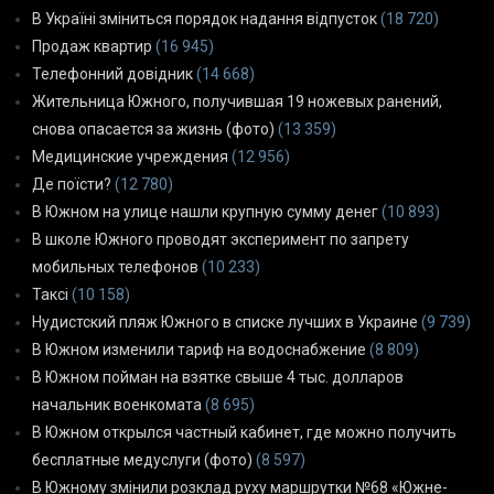
В Україні зміниться порядок надання відпусток
(18 720)
Продаж квартир
(16 945)
Телефонний довідник
(14 668)
Жительница Южного, получившая 19 ножевых ранений,
снова опасается за жизнь (фото)
(13 359)
Медицинские учреждения
(12 956)
Де поїсти?
(12 780)
В Южном на улице нашли крупную сумму денег
(10 893)
В школе Южного проводят эксперимент по запрету
мобильных телефонов
(10 233)
Таксі
(10 158)
Нудистский пляж Южного в списке лучших в Украине
(9 739)
В Южном изменили тариф на водоснабжение
(8 809)
В Южном пойман на взятке свыше 4 тыс. долларов
начальник военкомата
(8 695)
В Южном открылся частный кабинет, где можно получить
бесплатные медуслуги (фото)
(8 597)
В Южному змінили розклад руху маршрутки №68 «Южне-