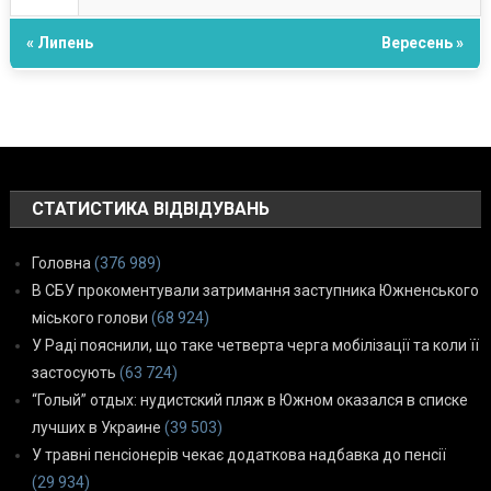
« Липень
Вересень »
СТАТИСТИКА ВІДВІДУВАНЬ
Головна
(376 989)
В СБУ прокоментували затримання заступника Южненського
міського голови
(68 924)
У Раді пояснили, що таке четверта черга мобілізації та коли її
застосують
(63 724)
“Голый” отдых: нудистский пляж в Южном оказался в списке
лучших в Украине
(39 503)
У травні пенсіонерів чекає додаткова надбавка до пенсії
(29 934)