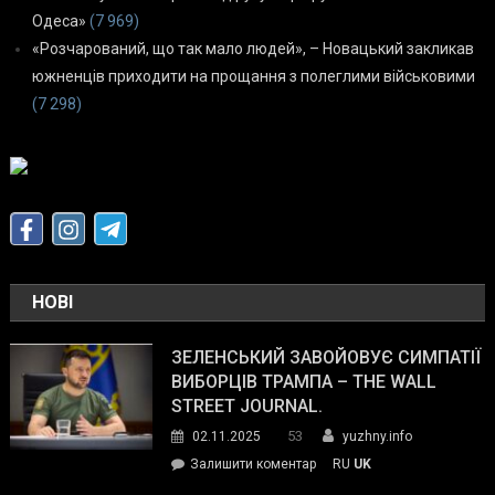
Одеса»
(7 969)
«Розчарований, що так мало людей», – Новацький закликав
южненців приходити на прощання з полеглими військовими
(7 298)
НОВІ
ЗЕЛЕНСЬКИЙ ЗАВОЙОВУЄ СИМПАТІЇ
ВИБОРЦІВ ТРАМПА – THE WALL
STREET JOURNAL.
53
02.11.2025
yuzhny.info
on
Залишити коментар
RU
UK
Зеленський