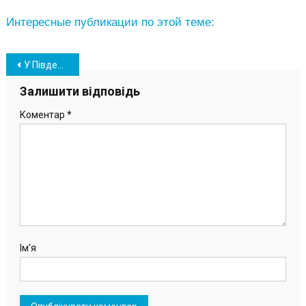
Интересные публикации по этой теме:
Навігація
У Південному відкрили нові меморіальні конструкції на Еспланаді пам’яті
записів
Залишити відповідь
Коментар
*
Ім'я