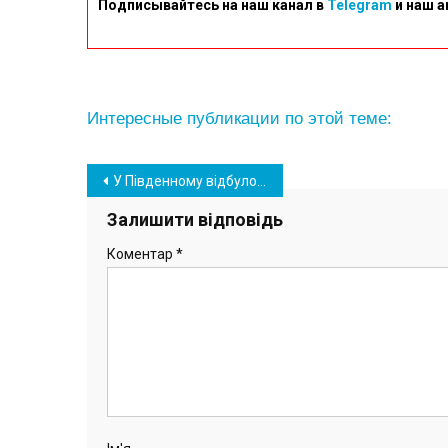
Подписывайтесь на наш канал в
Telegram
и наш а
Интересные публикации по этой теме:
Навігація
У Південному відбулося урочисте нагородження баскетболістів-чемпіонів
записів
Залишити відповідь
Коментар
*