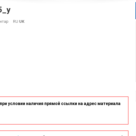
5_y
On
нтар
RU
UK
Photo_5352871179444155545_y
при условии наличия прямой ссылки на адрес материала