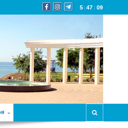
5
:
47
:
10
НЯ