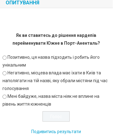
ОПИТУВАННЯ
Як ви ставитесь до рішення нардепів
перейменувати Южне в Порт-Аненталь?
Позитивно, ця назва підходить і робить його
унікальним
Негативно, місцева влада має їхати в Київ та
наполягати на тій назві, яку обрали містяни під час
голосування
Мені байдуже, назва міста ніяк не вплине на
рівень життя южненців
Подивитись результати