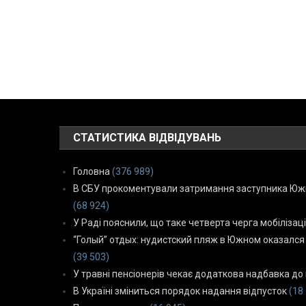
СТАТИСТИКА ВІДВІДУВАНЬ
Головна
(376 989)
В СБУ прокоментували затримання заступника Южн
(68 924)
У Раді пояснили, що таке четверта черга мобілізаці
“Голый” отдых: нудистский пляж в Южном оказался
(39 503)
У травні пенсіонерів чекає додаткова надбавка до 
В Україні зміниться порядок надання відпусток
(18