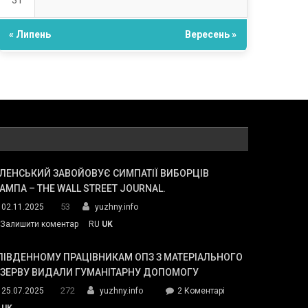
31
« Липень
Вересень »
ЛЕНСЬКИЙ ЗАВОЙОВУЄ СИМПАТІЇ ВИБОРЦІВ
АМПА – THE WALL STREET JOURNAL.
53
02.11.2025
yuzhny.info
on
Залишити коментар
RU
UK
Зеленський
завойовує
ПІВДЕННОМУ ПРАЦІВНИКАМ ОПЗ З МАТЕРІАЛЬНОГО
симпатії
ЕЗЕРВУ ВИДАЛИ ГУМАНІТАРНУ ДОПОМОГУ
виборців
272
до
25.07.2025
yuzhny.info
2 Коментарі
Трампа
У