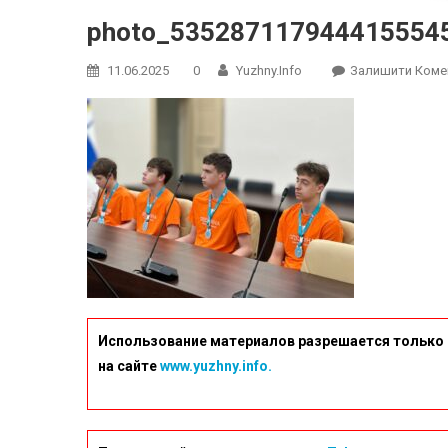
photo_535287117944415554
11.06.2025
0
Yuzhny.info
Залишити Коме
Использование материалов разрешается только 
на сайте
www.yuzhny.info.