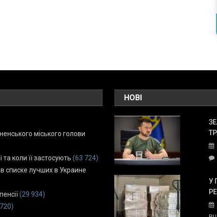
НОВІ
ЗЕ
ТР
енського міського голови
ї та коли її застосують
(63 724)
 в списке лучших в Украине
У 
Р
пенсії
(29 934)
 720)