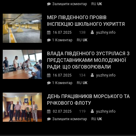
on
Залишити коментар
RU
UK
та
Інспектор
антикорупційних
ДСНС
МЕР ПІВДЕННОГО ПРОВІВ
органів:
власноруч
ІНСПЕКЦІЮ ШКІЛЬНОГО УКРИТТЯ
«Наш
ліквідував
спільний
138
16.07.2025
yuzhny.info
пожежу
ворог
до
1 Коментар
RU
UK
у
—
Мер
Південному
російські
Південного
ВЛАДА ПІВДЕННОГО ЗУСТРІЛАСЯ З
окупанти.
провів
ПРЕДСТАВНИКАМИ МОЛОДІЖНОЇ
Маємо
інспекцію
РАДИ: ЩО ОБГОВОРЮВАЛИ
діяти
шкільного
134
16.07.2025
yuzhny.info
як
укриття
команда
до
1 Коментар
RU
UK
України»
Влада
Південного
ДЕНЬ ПРАЦІВНИКІВ МОРСЬКОГО ТА
зустрілася
РІЧКОВОГО ФЛОТУ
з
119
02.07.2025
yuzhny.info
представниками
on
Залишити коментар
RU
UK
молодіжної
День
ради:
працівників
що