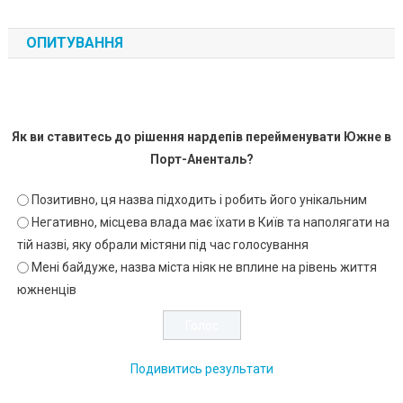
ОПИТУВАННЯ
Як ви ставитесь до рішення нардепів перейменувати Южне в
Порт-Аненталь?
Позитивно, ця назва підходить і робить його унікальним
Негативно, місцева влада має їхати в Київ та наполягати на
тій назві, яку обрали містяни під час голосування
Мені байдуже, назва міста ніяк не вплине на рівень життя
южненців
Подивитись результати