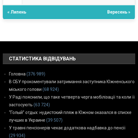
« Липень
Вересень »
СТАТИСТИКА ВІДВІДУВАНЬ
Головна
(376 989)
В СБУ прокоментували затримання заступника Южненського
міського голови
(68 924)
У Раді пояснили, що таке четверта черга мобілізації та коли її
застосують
(63 724)
“Голый” отдых: нудистский пляж в Южном оказался в списке
лучших в Украине
(39 507)
У травні пенсіонерів чекає додаткова надбавка до пенсії
(29 934)