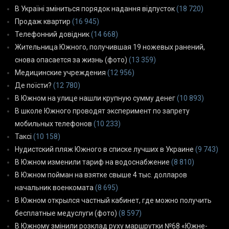
В Україні зміниться порядок надання відпусток
(18 720)
Продаж квартир
(16 945)
Телефонний довідник
(14 668)
Жительница Южного, получившая 19 ножевых ранений,
снова опасается за жизнь (фото)
(13 359)
Медицинские учреждения
(12 956)
Де поїсти?
(12 780)
В Южном на улице нашли крупную сумму денег
(10 893)
В школе Южного проводят эксперимент по запрету
мобильных телефонов
(10 233)
Таксі
(10 158)
Нудистский пляж Южного в списке лучших в Украине
(9 743)
В Южном изменили тариф на водоснабжение
(8 810)
В Южном пойман на взятке свыше 4 тыс. долларов
начальник военкомата
(8 695)
В Южном открылся частный кабинет, где можно получить
бесплатные медуслуги (фото)
(8 597)
В Южному змінили розклад руху маршрутки №68 «Южне-