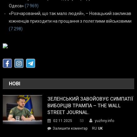
Одеса»
(7 969)
«Розчарований, що так мало людей», – Новацький закликав
южненців приходити на прощання з полеглими військовими
(7 298)
НОВІ
ЗЕЛЕНСЬКИЙ ЗАВОЙОВУЄ СИМПАТІЇ
ВИБОРЦІВ ТРАМПА – THE WALL
STREET JOURNAL.
53
02.11.2025
yuzhny.info
on
Залишити коментар
RU
UK
Зеленський