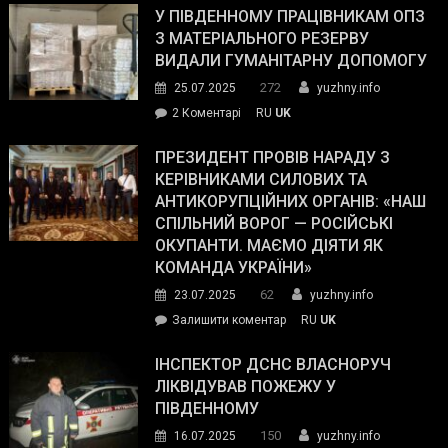
завойовує
У ПІВДЕННОМУ ПРАЦІВНИКАМ ОПЗ
симпатії
З МАТЕРІАЛЬНОГО РЕЗЕРВУ
виборців
ВИДАЛИ ГУМАНІТАРНУ ДОПОМОГУ
Трампа
272
25.07.2025
yuzhny.info
–
до
2 Коментарі
RU
UK
The
У
Wall
Південному
ПРЕЗИДЕНТ ПРОВІВ НАРАДУ З
Street
працівникам
КЕРІВНИКАМИ СИЛОВИХ ТА
Journal.
ОПЗ
АНТИКОРУПЦІЙНИХ ОРГАНІВ: «НАШ
з
СПІЛЬНИЙ ВОРОГ — РОСІЙСЬКІ
матеріального
ОКУПАНТИ. МАЄМО ДІЯТИ ЯК
резерву
КОМАНДА УКРАЇНИ»
видали
62
23.07.2025
yuzhny.info
гуманітарну
on
Залишити коментар
RU
UK
допомогу
Президент
провів
ІНСПЕКТОР ДСНС ВЛАСНОРУЧ
нараду
ЛІКВІДУВАВ ПОЖЕЖУ У
з
ПІВДЕННОМУ
керівниками
150
16.07.2025
yuzhny.info
силових