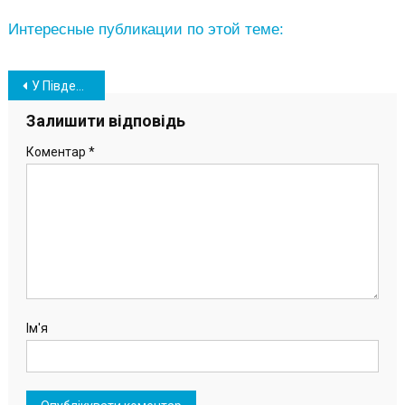
Интересные публикации по этой теме:
Навігація
У Південному працівникам ОПЗ з матеріального резерву видали гуманітарну допомогу
записів
Залишити відповідь
Коментар
*
Ім'я