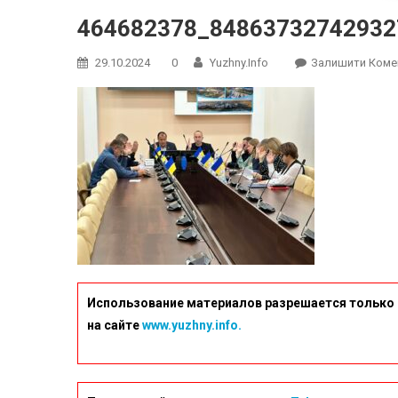
464682378_84863732742932
29.10.2024
0
Yuzhny.info
Залишити Коме
Использование материалов разрешается только 
на сайте
www.yuzhny.info.