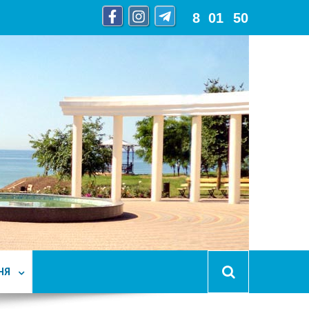
8
:
01
:
51
НЯ