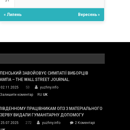
31
« Липень
Вересень »
ЛЕНСЬКИЙ ЗАВОЙОВУЄ СИМПАТІЇ ВИБОРЦІВ
АМПА – THE WALL STREET JOURNAL.
53
02.11.2025
yuzhny.info
on
Залишити коментар
RU
UK
Зеленський
завойовує
ПІВДЕННОМУ ПРАЦІВНИКАМ ОПЗ З МАТЕРІАЛЬНОГО
симпатії
ЕЗЕРВУ ВИДАЛИ ГУМАНІТАРНУ ДОПОМОГУ
виборців
272
до
25.07.2025
yuzhny.info
2 Коментарі
Трампа
У