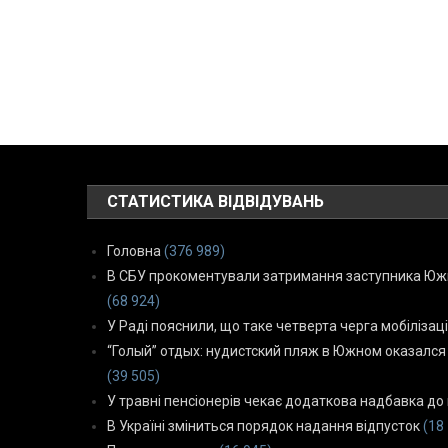
СТАТИСТИКА ВІДВІДУВАНЬ
Головна
(376 989)
В СБУ прокоментували затримання заступника Южн
(68 924)
У Раді пояснили, що таке четверта черга мобілізаці
“Голый” отдых: нудистский пляж в Южном оказался
(39 505)
У травні пенсіонерів чекає додаткова надбавка до 
В Україні зміниться порядок надання відпусток
(18