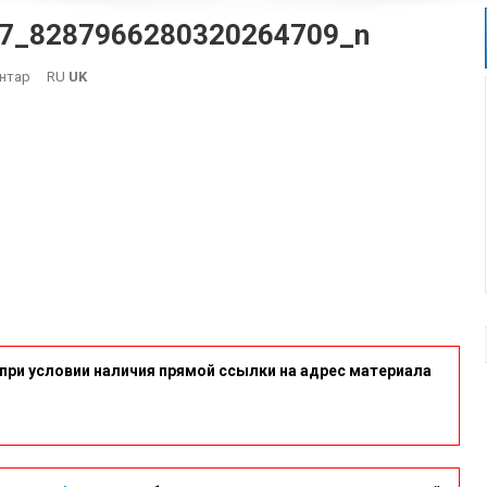
7_8287966280320264709_n
On
нтар
RU
UK
464682378_848637327429327_8287966280320264709_n
при условии наличия прямой ссылки на адрес материала