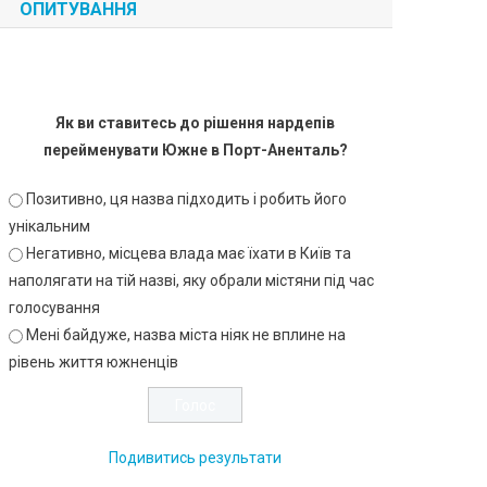
ОПИТУВАННЯ
Як ви ставитесь до рішення нардепів
перейменувати Южне в Порт-Аненталь?
Позитивно, ця назва підходить і робить його
унікальним
Негативно, місцева влада має їхати в Київ та
наполягати на тій назві, яку обрали містяни під час
голосування
Мені байдуже, назва міста ніяк не вплине на
рівень життя южненців
Подивитись результати