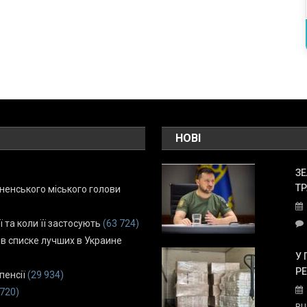
НОВІ
ЗЕ
ТР
енського міського голови
ї та коли її застосують
(63 724)
 в списке лучших в Украине
У 
Р
пенсії
(29 934)
 720)