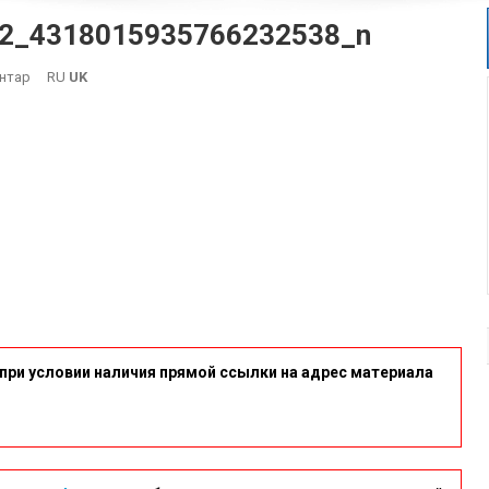
2_4318015935766232538_n
On
нтар
RU
UK
462810102_835615778731482_4318015935766232538_n
при условии наличия прямой ссылки на адрес материала