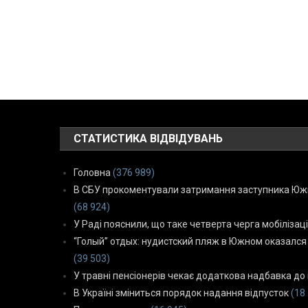
СТАТИСТИКА ВІДВІДУВАНЬ
Головна
(376 989)
В СБУ прокоментували затримання заступника Южн
(68 924)
У Раді пояснили, що таке четверта черга мобілізаці
“Голый” отдых: нудистский пляж в Южном оказался
(39 503)
У травні пенсіонерів чекає додаткова надбавка до 
В Україні зміниться порядок надання відпусток
(18