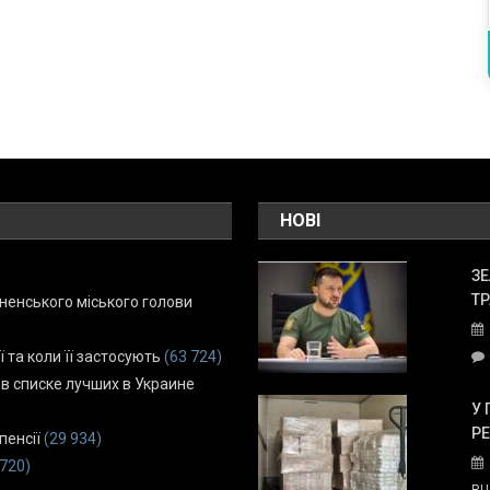
НОВІ
ЗЕ
ТР
енського міського голови
ї та коли її застосують
(63 724)
 в списке лучших в Украине
У 
Р
пенсії
(29 934)
 720)