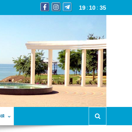
19
:
10
:
36
НЯ