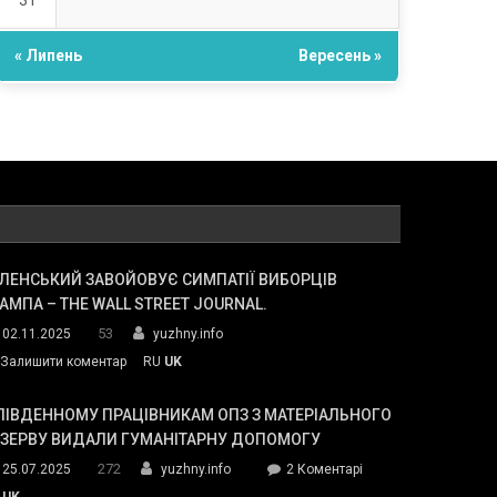
31
« Липень
Вересень »
ЛЕНСЬКИЙ ЗАВОЙОВУЄ СИМПАТІЇ ВИБОРЦІВ
АМПА – THE WALL STREET JOURNAL.
53
02.11.2025
yuzhny.info
on
Залишити коментар
RU
UK
Зеленський
завойовує
ПІВДЕННОМУ ПРАЦІВНИКАМ ОПЗ З МАТЕРІАЛЬНОГО
симпатії
ЕЗЕРВУ ВИДАЛИ ГУМАНІТАРНУ ДОПОМОГУ
виборців
272
до
25.07.2025
yuzhny.info
2 Коментарі
Трампа
У