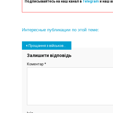
Подписывайтесь на наш канал в
Telegram
и наш а
Интересные публикации по этой теме:
Навігація
Прощання з військовослужбовцем Олександром Володимировичем Матвійчуком
записів
Залишити відповідь
Коментар
*