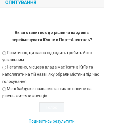
ОПИТУВАННЯ
Як ви ставитесь до рішення нардепів
перейменувати Южне в Порт-Аненталь?
Позитивно, ця назва підходить і робить його
унікальним
Негативно, місцева влада має їхати в Київ та
наполягати на тій назві, яку обрали містяни під час
голосування
Мені байдуже, назва міста ніяк не вплине на
рівень життя южненців
Подивитись результати