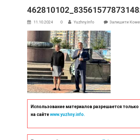
462810102_83561577873148
11.10.2024
0
Yuzhny.info
Залишити Коме
Использование материалов разрешается только 
на сайте
www.yuzhny.info.