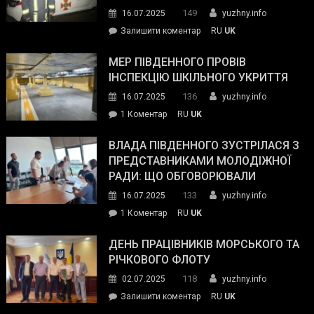
керівниками
149
16.07.2025
yuzhny.info
силових
on
Залишити коментар
RU
UK
та
Інспектор
антикорупційних
ДСНС
МЕР ПІВДЕННОГО ПРОВІВ
органів:
власноруч
ІНСПЕКЦІЮ ШКІЛЬНОГО УКРИТТЯ
«Наш
ліквідував
спільний
136
16.07.2025
yuzhny.info
пожежу
ворог
до
1 Коментар
RU
UK
у
—
Мер
Південному
російські
Південного
ВЛАДА ПІВДЕННОГО ЗУСТРІЛАСЯ З
окупанти.
провів
ПРЕДСТАВНИКАМИ МОЛОДІЖНОЇ
Маємо
інспекцію
РАДИ: ЩО ОБГОВОРЮВАЛИ
діяти
шкільного
133
16.07.2025
yuzhny.info
як
укриття
команда
до
1 Коментар
RU
UK
України»
Влада
Південного
ДЕНЬ ПРАЦІВНИКІВ МОРСЬКОГО ТА
зустрілася
РІЧКОВОГО ФЛОТУ
з
118
02.07.2025
yuzhny.info
представниками
on
Залишити коментар
RU
UK
молодіжної
День