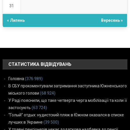
31
« Липень
Вересень »
СТАТИСТИКА ВІДВІДУВАНЬ
Головна
(376 989)
В СБУ прокоментували затримання заступника Южненського
міського голови
(68 924)
У Раді пояснили, що таке четверта черга мобілізації та коли її
застосують
(63 724)
“Голый” отдых: нудистский пляж в Южном оказался в списке
лучших в Украине
(39 500)
У травні пенсіонерів чекає додаткова надбавка до пенсії