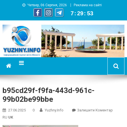
Четвер, 06 Серпня, 2026
Реклама на сайті
7
:
29
:
53
YUZHNY.INFO
информационный портал города Южный
b95cd29f-f9fa-443d-961c-
99b02be99bbe
On
27.06.2025
0
Yuzhny.info
Залишити Коментар
B95cd29
RU
UK
F9fa-