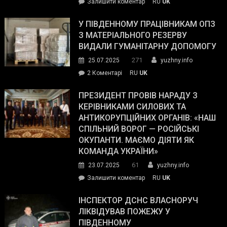
on
Залишити коментар
RU
UK
Зеленський
завойовує
У ПІВДЕННОМУ ПРАЦІВНИКАМ ОПЗ
симпатії
З МАТЕРІАЛЬНОГО РЕЗЕРВУ
виборців
ВИДАЛИ ГУМАНІТАРНУ ДОПОМОГУ
Трампа
271
25.07.2025
yuzhny.info
–
до
2 Коментарі
RU
UK
The
У
Wall
Південному
ПРЕЗИДЕНТ ПРОВІВ НАРАДУ З
Street
працівникам
КЕРІВНИКАМИ СИЛОВИХ ТА
Journal.
ОПЗ
АНТИКОРУПЦІЙНИХ ОРГАНІВ: «НАШ
з
СПІЛЬНИЙ ВОРОГ — РОСІЙСЬКІ
матеріального
ОКУПАНТИ. МАЄМО ДІЯТИ ЯК
резерву
КОМАНДА УКРАЇНИ»
видали
61
23.07.2025
yuzhny.info
гуманітарну
on
Залишити коментар
RU
UK
допомогу
Президент
провів
ІНСПЕКТОР ДСНС ВЛАСНОРУЧ
нараду
ЛІКВІДУВАВ ПОЖЕЖУ У
з
ПІВДЕННОМУ