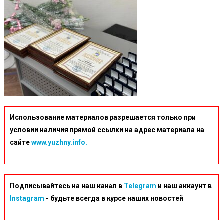
443d-
961c-
99b02b
Использование материалов разрешается только при
условии наличия прямой ссылки на адрес материала на
сайте
www.yuzhny.info.
Подписывайтесь на наш канал в
Telegram
и наш аккаунт в
Instagram
- будьте всегда в курсе наших новостей