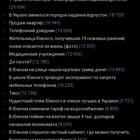
(29 934)
В Україні зміниться порядок надання відпусток
(18 720)
Продаж квартир
(16 945)
Телефонний довідник
(14 668)
Жительница Южного, получившая 19 ножевых ранений,
снова опасается за жизнь (фото)
(13 359)
Медицинские учреждения
(12 956)
Де поїсти?
(12 780)
В Южном на улице нашли крупную сумму денег
(10 893)
В школе Южного проводят эксперимент по запрету
мобильных телефонов
(10 233)
Таксі
(10 158)
Нудистский пляж Южного в списке лучших в Украине
(9 737)
В Южном изменили тариф на водоснабжение
(8 809)
В Южном пойман на взятке свыше 4 тыс. долларов
начальник военкомата
(8 695)
В Южном открылся частный кабинет, где можно получить
бесплатные медуслуги (фото)
(8 597)