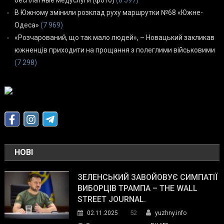
В Южному змінили розклад руху маршрутки №68 «Южне-
Одеса»
(7 969)
«Розчарований, що так мало людей», – Новацький закликав
южненців приходити на прощання з полеглими військовими
(7 298)
НОВІ
ЗЕЛЕНСЬКИЙ ЗАВОЙОВУЄ СИМПАТІЇ
ВИБОРЦІВ ТРАМПА – THE WALL
STREET JOURNAL.
52
02.11.2025
yuzhny.info