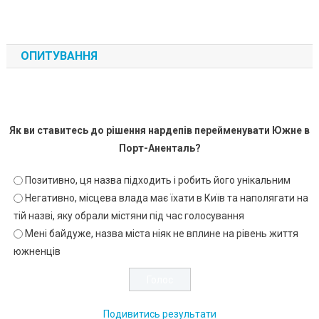
ОПИТУВАННЯ
Як ви ставитесь до рішення нардепів перейменувати Южне в
Порт-Аненталь?
Позитивно, ця назва підходить і робить його унікальним
Негативно, місцева влада має їхати в Київ та наполягати на
тій назві, яку обрали містяни під час голосування
Мені байдуже, назва міста ніяк не вплине на рівень життя
южненців
Подивитись результати