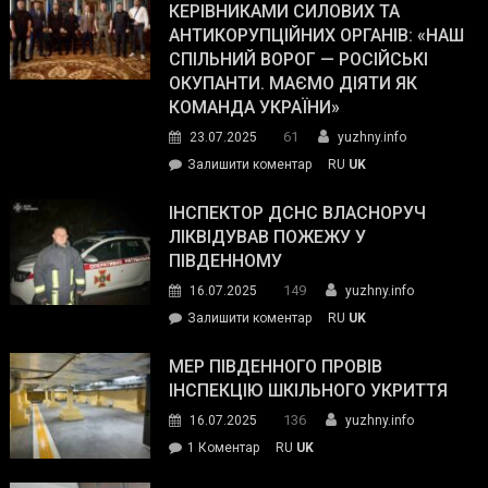
працівникам
КЕРІВНИКАМИ СИЛОВИХ ТА
Journal.
ОПЗ
АНТИКОРУПЦІЙНИХ ОРГАНІВ: «НАШ
з
СПІЛЬНИЙ ВОРОГ — РОСІЙСЬКІ
матеріального
ОКУПАНТИ. МАЄМО ДІЯТИ ЯК
резерву
КОМАНДА УКРАЇНИ»
видали
61
23.07.2025
yuzhny.info
гуманітарну
on
Залишити коментар
RU
UK
допомогу
Президент
провів
ІНСПЕКТОР ДСНС ВЛАСНОРУЧ
нараду
ЛІКВІДУВАВ ПОЖЕЖУ У
з
ПІВДЕННОМУ
керівниками
149
16.07.2025
yuzhny.info
силових
on
Залишити коментар
RU
UK
та
Інспектор
антикорупційних
ДСНС
МЕР ПІВДЕННОГО ПРОВІВ
органів:
власноруч
ІНСПЕКЦІЮ ШКІЛЬНОГО УКРИТТЯ
«Наш
ліквідував
спільний
136
16.07.2025
yuzhny.info
пожежу
ворог
до
1 Коментар
RU
UK
у
—
Мер
Південному
російські