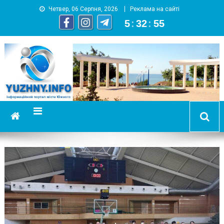
Четвер, 06 Серпня, 2026
Реклама на сайті
5
:
32
:
56
YUZHNY.INFO
информационный портал города Южный