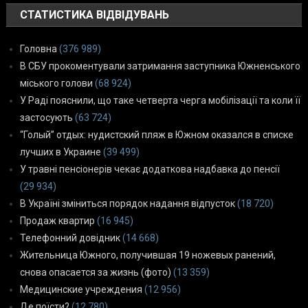
СТАТИСТИКА ВІДВІДУВАНЬ
Головна
(376 989)
В СБУ прокоментували затримання заступника Южненського
міського голови
(68 924)
У Раді пояснили, що таке четверта черга мобілізації та коли її
застосують
(63 724)
“Голый” отдых: нудистский пляж в Южном оказался в списке
лучших в Украине
(39 499)
У травні пенсіонерів чекає додаткова надбавка до пенсії
(29 934)
В Україні зміниться порядок надання відпусток
(18 720)
Продаж квартир
(16 945)
Телефонний довідник
(14 668)
Жительница Южного, получившая 19 ножевых ранений,
снова опасается за жизнь (фото)
(13 359)
Медицинские учреждения
(12 956)
Де поїсти?
(12 780)