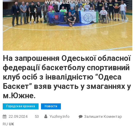
На запрошення Одеської обласної
федерації баскетболу спортивний
клуб осіб з інвалідністю “Одеса
Баскет” взяв участь у змаганнях у
м.Южне.
Городская хроника
Новости
On
22.09.2024
53
Yuzhny.info
Залишити Коментар
На
RU
UK
Запро