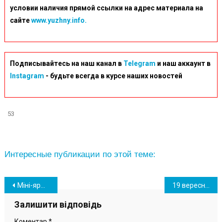
условии наличия прямой ссылки на адрес материала на
сайте
www.yuzhny.info.
Подписывайтесь на наш канал в
Telegram
и наш аккаунт в
Instagram
- будьте всегда в курсе наших новостей
53
Интересные публикации по этой теме:
Навігація
Міні-ярмарок вакансій – діалог і шлях для укомплектування вакансій
19 вересня 2024 у центрі зайнятості відбувся тренінг по Всеукраїнській програмі ментального здоров’я «Ти як?»
записів
Залишити відповідь
Коментар
*