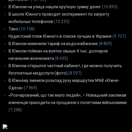
В Южном на улице нашли крупную сумму денег
(10 893)
В школе Южного проводят эксперимент по запрету
мобильных телефонов
(10 233)
Таксі
(10 158)
Нудистский пляж Южного в списке лучших в Украине
(9 737)
В Южном изменили тариф на водоснабжение
(8 809)
В Южном пойман на взятке свыше 4 тыс. долларов
начальник военкомата
(8 695)
В Южном открылся частный кабинет, где можно получить
бесплатные медуслуги (фото)
(8 597)
В Южному змінили розклад руху маршрутки №68 «Южне-
Одеса»
(7 969)
«Розчарований, що так мало людей», – Новацький закликав
южненців приходити на прощання з полеглими військовими
(7 298)