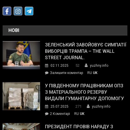
НОВІ
ЗЕЛЕНСЬКИЙ ЗАВОЙОВУЄ СИМПАТІЇ
ВИБОРЦІВ ТРАМПА – THE WALL
STREET JOURNAL.
52
02.11.2025
yuzhny.info
on
Залишити коментар
RU
UK
Зеленський
завойовує
У ПІВДЕННОМУ ПРАЦІВНИКАМ ОПЗ
симпатії
З МАТЕРІАЛЬНОГО РЕЗЕРВУ
виборців
ВИДАЛИ ГУМАНІТАРНУ ДОПОМОГУ
Трампа
271
25.07.2025
yuzhny.info
–
до
2 Коментарі
RU
UK
The
У
Wall
Південному
ПРЕЗИДЕНТ ПРОВІВ НАРАДУ З
Street