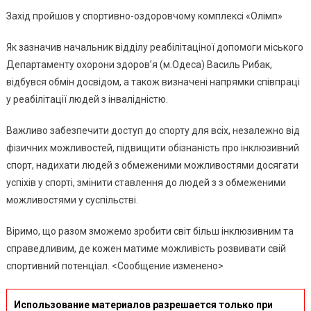
Одеськ
Захід пройшов у спортивно-оздоровчому комплексі «Олімп»
Обласн
Федера
Як зазначив начальник відділу реабілітаціної допомоги міського
Баскет
Департаменту охорони здоров’я (м.Одеса) Василь Рибак,
Спорти
відбувся обмін досвідом, а також визначені напрямки співпраці
Клуб
у реабілітації людей з інвалідністю.
Осіб
З
Важливо забезпечити доступ до спорту для всіх, незалежно від
Інвалі
фізичних можливостей, підвищити обізнаність про інклюзивний
“Одеса
Баскет
спорт, надихати людей з обмеженими можливостями досягати
Взяв
успіхів у спорті, змінити ставлення до людей з з обмеженими
Участь
можливостями у суспільстві.
У
Змаган
Віримо, що разом зможемо зробити світ більш інклюзивним та
У
справедливим, де кожен матиме можливість розвивати свій
М.Южн
спортивний потенціал. ‎<Сообщение изменено>
Использование материалов разрешается только при