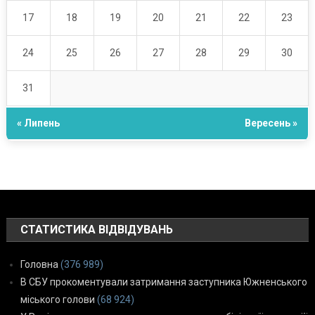
17
18
19
20
21
22
23
24
25
26
27
28
29
30
31
« Липень
Вересень »
СТАТИСТИКА ВІДВІДУВАНЬ
Головна
(376 989)
В СБУ прокоментували затримання заступника Южненського
міського голови
(68 924)