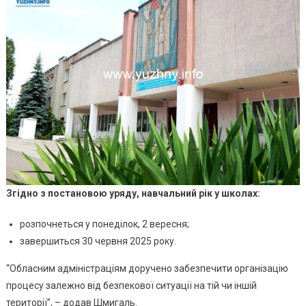
Навча
Року
У
Школах
Відомі
Дати
Згідно з постановою уряду, навчальний рік у школах:
розпочнеться у понеділок, 2 вересня;
завершиться 30 червня 2025 року.
“Обласним адміністраціям доручено забезпечити організацію
процесу залежно від безпекової ситуації на тій чи іншій
території”, – додав Шмигаль.