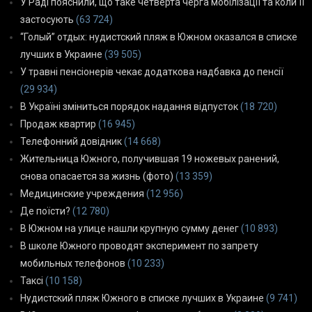
У Раді пояснили, що таке четверта черга мобілізації та коли її
застосують
(63 724)
“Голый” отдых: нудистский пляж в Южном оказался в списке
лучших в Украине
(39 505)
У травні пенсіонерів чекає додаткова надбавка до пенсії
(29 934)
В Україні зміниться порядок надання відпусток
(18 720)
Продаж квартир
(16 945)
Телефонний довідник
(14 668)
Жительница Южного, получившая 19 ножевых ранений,
снова опасается за жизнь (фото)
(13 359)
Медицинские учреждения
(12 956)
Де поїсти?
(12 780)
В Южном на улице нашли крупную сумму денег
(10 893)
В школе Южного проводят эксперимент по запрету
мобильных телефонов
(10 233)
Таксі
(10 158)
Нудистский пляж Южного в списке лучших в Украине
(9 741)