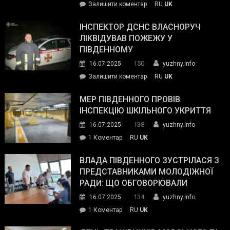
on
Залишити коментар
RU
UK
допомогу
Президент
провів
ІНСПЕКТОР ДСНС ВЛАСНОРУЧ
нараду
ЛІКВІДУВАВ ПОЖЕЖУ У
з
ПІВДЕННОМУ
керівниками
150
16.07.2025
yuzhny.info
силових
on
Залишити коментар
RU
UK
та
Інспектор
антикорупційних
ДСНС
МЕР ПІВДЕННОГО ПРОВІВ
органів:
власноруч
ІНСПЕКЦІЮ ШКІЛЬНОГО УКРИТТЯ
«Наш
ліквідував
спільний
138
16.07.2025
yuzhny.info
пожежу
ворог
до
1 Коментар
RU
UK
у
—
Мер
Південному
російські
Південного
ВЛАДА ПІВДЕННОГО ЗУСТРІЛАСЯ З
окупанти.
провів
ПРЕДСТАВНИКАМИ МОЛОДІЖНОЇ
Маємо
інспекцію
РАДИ: ЩО ОБГОВОРЮВАЛИ
діяти
шкільного
134
16.07.2025
yuzhny.info
як
укриття
команда
до
1 Коментар
RU
UK
України»
Влада