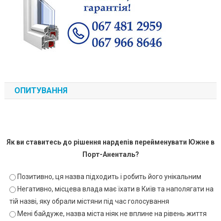
ОПИТУВАННЯ
Як ви ставитесь до рішення нардепів перейменувати Южне в
Порт-Аненталь?
Позитивно, ця назва підходить і робить його унікальним
Негативно, місцева влада має їхати в Київ та наполягати на
тій назві, яку обрали містяни під час голосування
Мені байдуже, назва міста ніяк не вплине на рівень життя