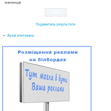
южненців
Подивитись результати
Архів опитувань