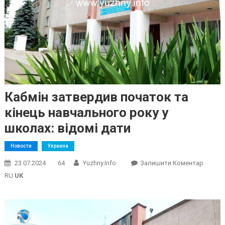
Кабмін затвердив початок та
кінець навчального року у
школах: відомі дати
Новости
Украина
On
23.07.2024
64
Yuzhny.info
Залишити Коментар
Кабмін
RU
UK
Затве
Почат
Та
Кінець