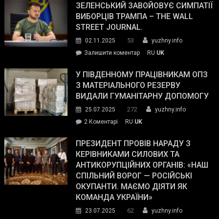
ЗЕЛЕНСЬКИЙ ЗАВОЙОВУЄ СИМПАТІЇ
ВИБОРЦІВ ТРАМПА – THE WALL
STREET JOURNAL.
53
02.11.2025
yuzhny.info
on
Залишити коментар
RU
UK
Зеленський
завойовує
У ПІВДЕННОМУ ПРАЦІВНИКАМ ОПЗ
симпатії
З МАТЕРІАЛЬНОГО РЕЗЕРВУ
виборців
ВИДАЛИ ГУМАНІТАРНУ ДОПОМОГУ
Трампа
272
25.07.2025
yuzhny.info
–
до
2 Коментарі
RU
UK
The
У
Wall
Південному
ПРЕЗИДЕНТ ПРОВІВ НАРАДУ З
Street
працівникам
КЕРІВНИКАМИ СИЛОВИХ ТА
Journal.
ОПЗ
АНТИКОРУПЦІЙНИХ ОРГАНІВ: «НАШ
з
СПІЛЬНИЙ ВОРОГ — РОСІЙСЬКІ
матеріального
ОКУПАНТИ. МАЄМО ДІЯТИ ЯК
резерву
КОМАНДА УКРАЇНИ»
видали
62
23.07.2025
yuzhny.info
гуманітарну