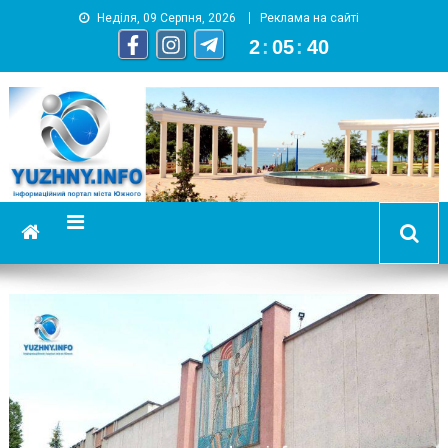
Неділя, 09 Серпня, 2026
Реклама на сайті
2
:
05
:
41
YUZHNY.INFO
информационный портал города Южный