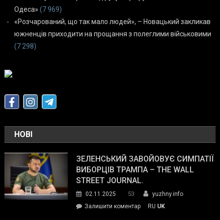
Одеса»
(7 969)
«Розчарований, що так мало людей», – Новацький закликав
южненців приходити на прощання з полеглими військовими
(7 298)
НОВІ
ЗЕЛЕНСЬКИЙ ЗАВОЙОВУЄ СИМПАТІЇ
ВИБОРЦІВ ТРАМПА – THE WALL
STREET JOURNAL.
53
02.11.2025
yuzhny.info
on
Залишити коментар
RU
UK
Зеленський