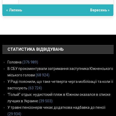
« Липень
Вересень »
СТАТИСТИКА ВІДВІДУВАНЬ
Головна
(376 989)
В СБУ прокоментували затримання заступника Южненського
міського голови
(68 924)
У Раді пояснили, що таке четверта черга мобілізації та коли її
застосують
(63 724)
“Голый” отдых: нудистский пляж в Южном оказался в списке
лучших в Украине
(39 503)
У травні пенсіонерів чекає додаткова надбавка до пенсії
(29 934)