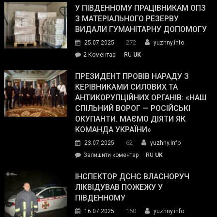
завойовує
У ПІВДЕННОМУ ПРАЦІВНИКАМ ОПЗ
симпатії
З МАТЕРІАЛЬНОГО РЕЗЕРВУ
виборців
ВИДАЛИ ГУМАНІТАРНУ ДОПОМОГУ
Трампа
272
25.07.2025
yuzhny.info
–
до
2 Коментарі
RU
UK
The
У
Wall
Південному
ПРЕЗИДЕНТ ПРОВІВ НАРАДУ З
Street
працівникам
КЕРІВНИКАМИ СИЛОВИХ ТА
Journal.
ОПЗ
АНТИКОРУПЦІЙНИХ ОРГАНІВ: «НАШ
з
СПІЛЬНИЙ ВОРОГ — РОСІЙСЬКІ
матеріального
ОКУПАНТИ. МАЄМО ДІЯТИ ЯК
резерву
КОМАНДА УКРАЇНИ»
видали
62
23.07.2025
yuzhny.info
гуманітарну
on
Залишити коментар
RU
UK
допомогу
Президент
провів
ІНСПЕКТОР ДСНС ВЛАСНОРУЧ
нараду
ЛІКВІДУВАВ ПОЖЕЖУ У
з
ПІВДЕННОМУ
керівниками
150
16.07.2025
yuzhny.info
силових