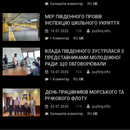
on
Залишити коментар
RU
UK
та
Інспектор
антикорупційних
ДСНС
МЕР ПІВДЕННОГО ПРОВІВ
органів:
власноруч
ІНСПЕКЦІЮ ШКІЛЬНОГО УКРИТТЯ
«Наш
ліквідував
спільний
138
16.07.2025
yuzhny.info
пожежу
ворог
до
1 Коментар
RU
UK
у
—
Мер
Південному
російські
Південного
ВЛАДА ПІВДЕННОГО ЗУСТРІЛАСЯ З
окупанти.
провів
ПРЕДСТАВНИКАМИ МОЛОДІЖНОЇ
Маємо
інспекцію
РАДИ: ЩО ОБГОВОРЮВАЛИ
діяти
шкільного
134
16.07.2025
yuzhny.info
як
укриття
команда
до
1 Коментар
RU
UK
України»
Влада
Південного
ДЕНЬ ПРАЦІВНИКІВ МОРСЬКОГО ТА
зустрілася
РІЧКОВОГО ФЛОТУ
з
119
02.07.2025
yuzhny.info
представниками
on
Залишити коментар
RU
UK
молодіжної
День
ради:
працівників
що