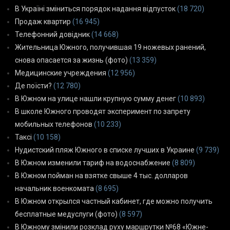
В Україні зміниться порядок надання відпусток
(18 720)
Продаж квартир
(16 945)
Телефонний довідник
(14 668)
Жительница Южного, получившая 19 ножевых ранений,
снова опасается за жизнь (фото)
(13 359)
Медицинские учреждения
(12 956)
Де поїсти?
(12 780)
В Южном на улице нашли крупную сумму денег
(10 893)
В школе Южного проводят эксперимент по запрету
мобильных телефонов
(10 233)
Таксі
(10 158)
Нудистский пляж Южного в списке лучших в Украине
(9 739)
В Южном изменили тариф на водоснабжение
(8 809)
В Южном пойман на взятке свыше 4 тыс. долларов
начальник военкомата
(8 695)
В Южном открылся частный кабинет, где можно получить
бесплатные медуслуги (фото)
(8 597)
В Южному змінили розклад руху маршрутки №68 «Южне-