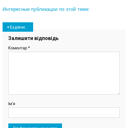
Интересные публикации по этой теме:
Навігація
Будівництво колумбарію на Южненському кладовищі: роботи тривають
записів
Залишити відповідь
Коментар
*
Ім'я