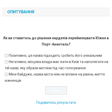
ОПИТУВАННЯ
Як ви ставитесь до рішення нардепів перейменувати Южне в
Порт-Аненталь?
Позитивно, ця назва підходить і робить його унікальним
Негативно, місцева влада має їхати в Київ та наполягати на
тій назві, яку обрали містяни під час голосування
Мені байдуже, назва міста ніяк не вплине на рівень життя
южненців
Подивитись результати