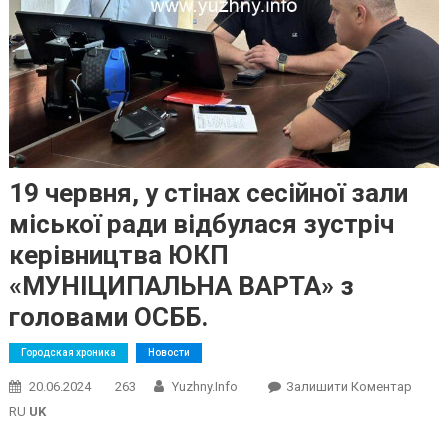
19 червня, у стінах сесійної зали
міської ради відбулася зустріч
керівництва ЮКП
«МУНІЦИПАЛЬНА ВАРТА» з
головами ОСББ.
Городская хроника
Новости
On
20.06.2024
263
Yuzhny.info
Залишити Коментар
19
RU
UK
Червн