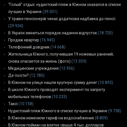
“Голый” отдых: нудистский пляж в Южном оказался в списке
лучших в Украине
(39 501)
У травні пенсіонерів чекає додаткова надбавка до пенсії
(29 934)
В Україні зміниться порядок надання відпусток
(18 720)
Продаж квартир
(16 945)
Телефонний довідник
(14 668)
Жительница Южного, получившая 19 ножевых ранений,
снова опасается за жизнь (фото)
(13 359)
Медицинские учреждения
(12 956)
Де поїсти?
(12 780)
В Южном на улице нашли крупную сумму денег
(10 893)
В школе Южного проводят эксперимент по запрету
мобильных телефонов
(10 233)
Таксі
(10 158)
Нудистский пляж Южного в списке лучших в Украине
(9 738)
В Южном изменили тариф на водоснабжение
(8 809)
В Южном пойман на взятке свыше 4 тыс. долларов