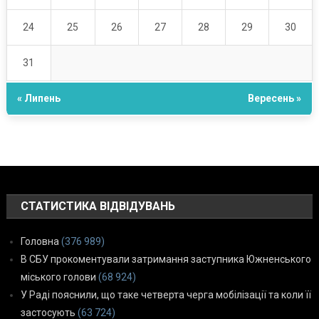
24
25
26
27
28
29
30
31
« Липень
Вересень »
СТАТИСТИКА ВІДВІДУВАНЬ
Головна
(376 989)
В СБУ прокоментували затримання заступника Южненського
міського голови
(68 924)
У Раді пояснили, що таке четверта черга мобілізації та коли її
застосують
(63 724)