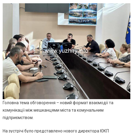
У
Стіна
Сесій
Зали
Міськ
Ради
Відбу
Зустр
Керів
ЮКП
«МУН
ВАРТ
З
Голо
ОСББ.
Головна тема обговорення – новий формат взаємодії та
комунікації між мешканцями міста та комунальним
підприємством.
На зустрічі було представлено нового директора ЮКП