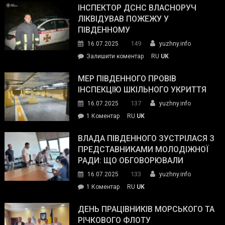
провів
ІНСПЕКТОР ДСНС ВЛАСНОРУЧ
нараду
ЛІКВІДУВАВ ПОЖЕЖУ У
з
ПІВДЕННОМУ
керівниками
149
16.07.2025
yuzhny.info
силових
on
Залишити коментар
RU
UK
та
Інспектор
антикорупційних
ДСНС
МЕР ПІВДЕННОГО ПРОВІВ
органів:
власноруч
ІНСПЕКЦІЮ ШКІЛЬНОГО УКРИТТЯ
«Наш
ліквідував
спільний
137
16.07.2025
yuzhny.info
пожежу
ворог
до
1 Коментар
RU
UK
у
—
Мер
Південному
російські
Південного
ВЛАДА ПІВДЕННОГО ЗУСТРІЛАСЯ З
окупанти.
провів
ПРЕДСТАВНИКАМИ МОЛОДІЖНОЇ
Маємо
інспекцію
РАДИ: ЩО ОБГОВОРЮВАЛИ
діяти
шкільного
133
16.07.2025
yuzhny.info
як
укриття
команда
до
1 Коментар
RU
UK
України»
Влада
Південного
ДЕНЬ ПРАЦІВНИКІВ МОРСЬКОГО ТА
зустрілася
РІЧКОВОГО ФЛОТУ