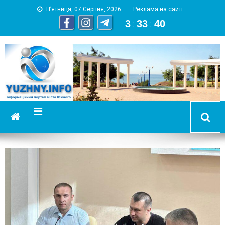
П’ятниця, 07 Серпня, 2026
Реклама на сайті
3
:
33
:
41
YUZHNY.INFO
информационный портал города Южный