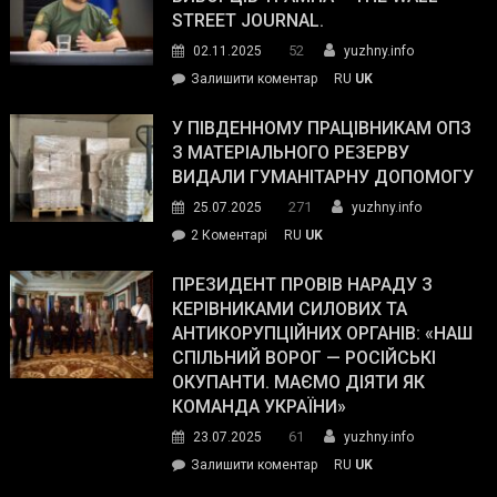
STREET JOURNAL.
52
02.11.2025
yuzhny.info
on
Залишити коментар
RU
UK
Зеленський
завойовує
У ПІВДЕННОМУ ПРАЦІВНИКАМ ОПЗ
симпатії
З МАТЕРІАЛЬНОГО РЕЗЕРВУ
виборців
ВИДАЛИ ГУМАНІТАРНУ ДОПОМОГУ
Трампа
271
25.07.2025
yuzhny.info
–
до
2 Коментарі
RU
UK
The
У
Wall
Південному
ПРЕЗИДЕНТ ПРОВІВ НАРАДУ З
Street
працівникам
КЕРІВНИКАМИ СИЛОВИХ ТА
Journal.
ОПЗ
АНТИКОРУПЦІЙНИХ ОРГАНІВ: «НАШ
з
СПІЛЬНИЙ ВОРОГ — РОСІЙСЬКІ
матеріального
ОКУПАНТИ. МАЄМО ДІЯТИ ЯК
резерву
КОМАНДА УКРАЇНИ»
видали
61
23.07.2025
yuzhny.info
гуманітарну
on
Залишити коментар
RU
UK
допомогу
Президент