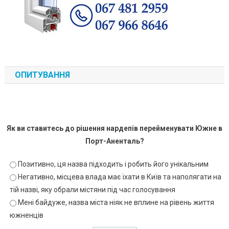
ОПИТУВАННЯ
Як ви ставитесь до рішення нардепів перейменувати Южне в
Порт-Аненталь?
Позитивно, ця назва підходить і робить його унікальним
Негативно, місцева влада має їхати в Київ та наполягати на
тій назві, яку обрали містяни під час голосування
Мені байдуже, назва міста ніяк не вплине на рівень життя
южненців