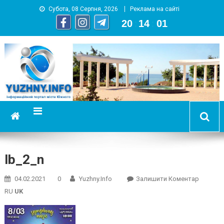
Субота, 08 Серпня, 2026
Реклама на сайті
20
:
14
:
01
YUZHNY.INFO
информационный портал города Южный
lb_2_n
On
04.02.2021
0
Yuzhny.info
Залишити Коментар
Lb_2_n
RU
UK