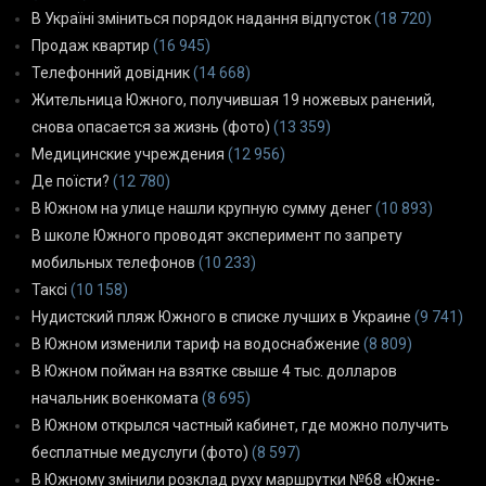
В Україні зміниться порядок надання відпусток
(18 720)
Продаж квартир
(16 945)
Телефонний довідник
(14 668)
Жительница Южного, получившая 19 ножевых ранений,
снова опасается за жизнь (фото)
(13 359)
Медицинские учреждения
(12 956)
Де поїсти?
(12 780)
В Южном на улице нашли крупную сумму денег
(10 893)
В школе Южного проводят эксперимент по запрету
мобильных телефонов
(10 233)
Таксі
(10 158)
Нудистский пляж Южного в списке лучших в Украине
(9 741)
В Южном изменили тариф на водоснабжение
(8 809)
В Южном пойман на взятке свыше 4 тыс. долларов
начальник военкомата
(8 695)
В Южном открылся частный кабинет, где можно получить
бесплатные медуслуги (фото)
(8 597)
В Южному змінили розклад руху маршрутки №68 «Южне-