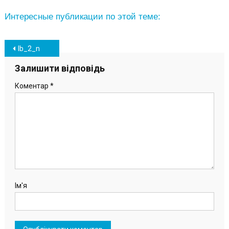
Интересные публикации по этой теме:
Навігація
lb_2_n
записів
Залишити відповідь
Коментар
*
Ім'я