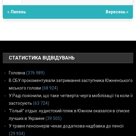
« Липень
Вересень »
СТАТИСТИКА ВІДВІДУВАНЬ
Головна
(376 989)
В СБУ прокоментували затримання заступника Южненського
міського голови
(68 924)
У Раді пояснили, що таке четверта черга мобілізації та коли її
застосують
(63 724)
“Голый” отдых: нудистский пляж в Южном оказался в списке
лучших в Украине
(39 505)
У травні пенсіонерів чекає додаткова надбавка до пенсії
(29 934)