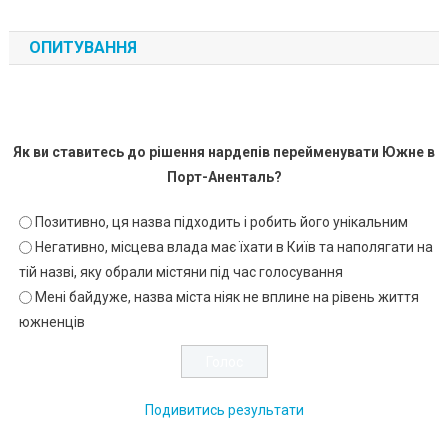
ОПИТУВАННЯ
Як ви ставитесь до рішення нардепів перейменувати Южне в
Порт-Аненталь?
Позитивно, ця назва підходить і робить його унікальним
Негативно, місцева влада має їхати в Київ та наполягати на
тій назві, яку обрали містяни під час голосування
Мені байдуже, назва міста ніяк не вплине на рівень життя
южненців
Подивитись результати