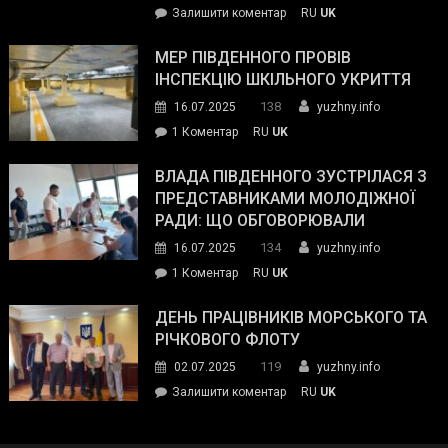
on
Залишити коментар
RU
UK
та
Інспектор
антикорупційних
ДСНС
МЕР ПІВДЕННОГО ПРОВІВ
органів:
власноруч
ІНСПЕКЦІЮ ШКІЛЬНОГО УКРИТТЯ
«Наш
ліквідував
спільний
138
16.07.2025
yuzhny.info
пожежу
ворог
до
1 Коментар
RU
UK
у
—
Мер
Південному
російські
Південного
ВЛАДА ПІВДЕННОГО ЗУСТРІЛАСЯ З
окупанти.
провів
ПРЕДСТАВНИКАМИ МОЛОДІЖНОЇ
Маємо
інспекцію
РАДИ: ЩО ОБГОВОРЮВАЛИ
діяти
шкільного
134
16.07.2025
yuzhny.info
як
укриття
команда
до
1 Коментар
RU
UK
України»
Влада
Південного
ДЕНЬ ПРАЦІВНИКІВ МОРСЬКОГО ТА
зустрілася
РІЧКОВОГО ФЛОТУ
з
119
02.07.2025
yuzhny.info
представниками
on
Залишити коментар
RU
UK
молодіжної
День
ради:
працівників
що