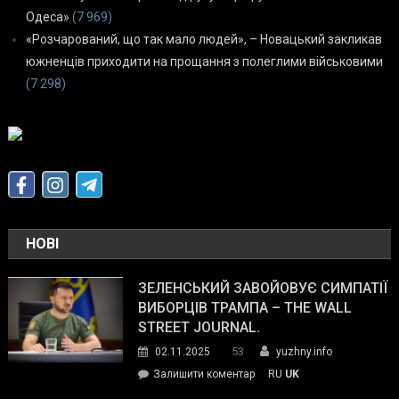
Одеса»
(7 969)
«Розчарований, що так мало людей», – Новацький закликав
южненців приходити на прощання з полеглими військовими
(7 298)
НОВІ
ЗЕЛЕНСЬКИЙ ЗАВОЙОВУЄ СИМПАТІЇ
ВИБОРЦІВ ТРАМПА – THE WALL
STREET JOURNAL.
53
02.11.2025
yuzhny.info
on
Залишити коментар
RU
UK
Зеленський