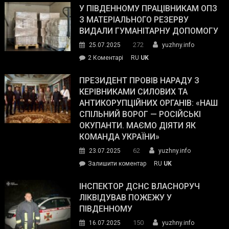
завойовує
У ПІВДЕННОМУ ПРАЦІВНИКАМ ОПЗ
симпатії
З МАТЕРІАЛЬНОГО РЕЗЕРВУ
виборців
ВИДАЛИ ГУМАНІТАРНУ ДОПОМОГУ
Трампа
272
25.07.2025
yuzhny.info
–
до
2 Коментарі
RU
UK
The
У
Wall
Південному
ПРЕЗИДЕНТ ПРОВІВ НАРАДУ З
Street
працівникам
КЕРІВНИКАМИ СИЛОВИХ ТА
Journal.
ОПЗ
АНТИКОРУПЦІЙНИХ ОРГАНІВ: «НАШ
з
СПІЛЬНИЙ ВОРОГ — РОСІЙСЬКІ
матеріального
ОКУПАНТИ. МАЄМО ДІЯТИ ЯК
резерву
КОМАНДА УКРАЇНИ»
видали
62
23.07.2025
yuzhny.info
гуманітарну
on
Залишити коментар
RU
UK
допомогу
Президент
провів
ІНСПЕКТОР ДСНС ВЛАСНОРУЧ
нараду
ЛІКВІДУВАВ ПОЖЕЖУ У
з
ПІВДЕННОМУ
керівниками
150
16.07.2025
yuzhny.info
силових