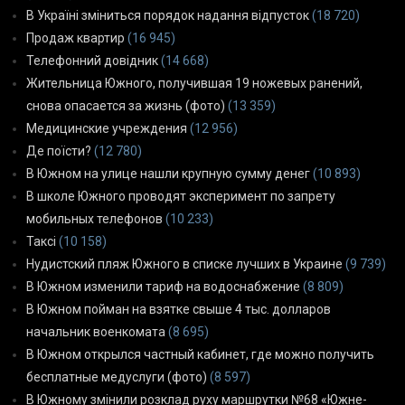
В Україні зміниться порядок надання відпусток
(18 720)
Продаж квартир
(16 945)
Телефонний довідник
(14 668)
Жительница Южного, получившая 19 ножевых ранений,
снова опасается за жизнь (фото)
(13 359)
Медицинские учреждения
(12 956)
Де поїсти?
(12 780)
В Южном на улице нашли крупную сумму денег
(10 893)
В школе Южного проводят эксперимент по запрету
мобильных телефонов
(10 233)
Таксі
(10 158)
Нудистский пляж Южного в списке лучших в Украине
(9 739)
В Южном изменили тариф на водоснабжение
(8 809)
В Южном пойман на взятке свыше 4 тыс. долларов
начальник военкомата
(8 695)
В Южном открылся частный кабинет, где можно получить
бесплатные медуслуги (фото)
(8 597)
В Южному змінили розклад руху маршрутки №68 «Южне-