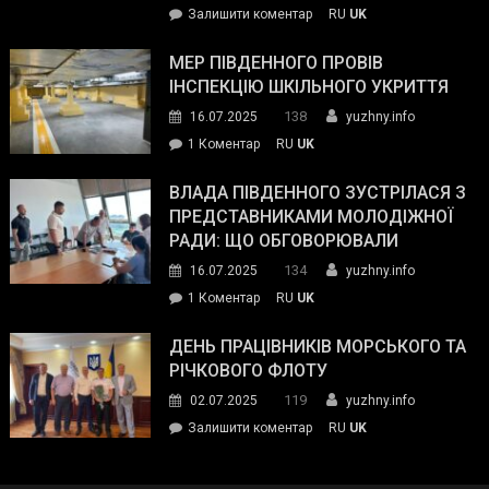
on
Залишити коментар
RU
UK
та
Інспектор
антикорупційних
ДСНС
МЕР ПІВДЕННОГО ПРОВІВ
органів:
власноруч
ІНСПЕКЦІЮ ШКІЛЬНОГО УКРИТТЯ
«Наш
ліквідував
спільний
138
16.07.2025
yuzhny.info
пожежу
ворог
до
1 Коментар
RU
UK
у
—
Мер
Південному
російські
Південного
ВЛАДА ПІВДЕННОГО ЗУСТРІЛАСЯ З
окупанти.
провів
ПРЕДСТАВНИКАМИ МОЛОДІЖНОЇ
Маємо
інспекцію
РАДИ: ЩО ОБГОВОРЮВАЛИ
діяти
шкільного
134
16.07.2025
yuzhny.info
як
укриття
команда
до
1 Коментар
RU
UK
України»
Влада
Південного
ДЕНЬ ПРАЦІВНИКІВ МОРСЬКОГО ТА
зустрілася
РІЧКОВОГО ФЛОТУ
з
119
02.07.2025
yuzhny.info
представниками
on
Залишити коментар
RU
UK
молодіжної
День
ради:
працівників
що