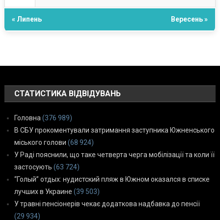
« Липень
Вересень »
СТАТИСТИКА ВІДВІДУВАНЬ
Головна
(376 989)
В СБУ прокоментували затримання заступника Южненського
міського голови
(68 924)
У Раді пояснили, що таке четверта черга мобілізації та коли її
застосують
(63 724)
“Голый” отдых: нудистский пляж в Южном оказался в списке
лучших в Украине
(39 503)
У травні пенсіонерів чекає додаткова надбавка до пенсії
(29 934)