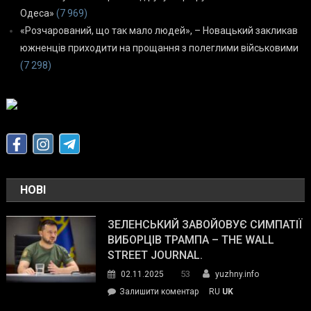
Одеса»
(7 969)
«Розчарований, що так мало людей», – Новацький закликав
южненців приходити на прощання з полеглими військовими
(7 298)
НОВІ
ЗЕЛЕНСЬКИЙ ЗАВОЙОВУЄ СИМПАТІЇ
ВИБОРЦІВ ТРАМПА – THE WALL
STREET JOURNAL.
53
02.11.2025
yuzhny.info
on
Залишити коментар
RU
UK
Зеленський