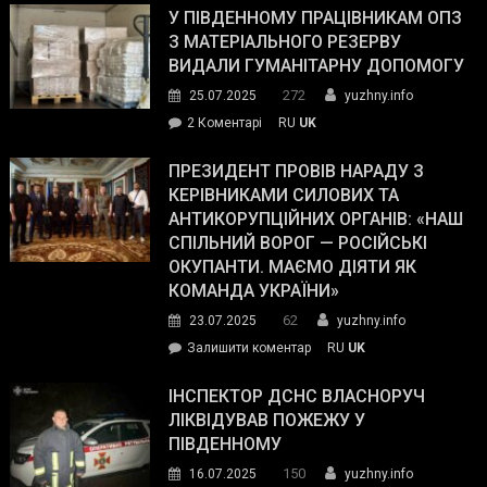
завойовує
У ПІВДЕННОМУ ПРАЦІВНИКАМ ОПЗ
симпатії
З МАТЕРІАЛЬНОГО РЕЗЕРВУ
виборців
ВИДАЛИ ГУМАНІТАРНУ ДОПОМОГУ
Трампа
272
25.07.2025
yuzhny.info
–
до
2 Коментарі
RU
UK
The
У
Wall
Південному
ПРЕЗИДЕНТ ПРОВІВ НАРАДУ З
Street
працівникам
КЕРІВНИКАМИ СИЛОВИХ ТА
Journal.
ОПЗ
АНТИКОРУПЦІЙНИХ ОРГАНІВ: «НАШ
з
СПІЛЬНИЙ ВОРОГ — РОСІЙСЬКІ
матеріального
ОКУПАНТИ. МАЄМО ДІЯТИ ЯК
резерву
КОМАНДА УКРАЇНИ»
видали
62
23.07.2025
yuzhny.info
гуманітарну
on
Залишити коментар
RU
UK
допомогу
Президент
провів
ІНСПЕКТОР ДСНС ВЛАСНОРУЧ
нараду
ЛІКВІДУВАВ ПОЖЕЖУ У
з
ПІВДЕННОМУ
керівниками
150
16.07.2025
yuzhny.info
силових