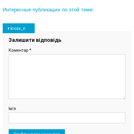
Интересные публикации по этой теме:
Навігація
kross_n
записів
Залишити відповідь
Коментар
*
Ім'я