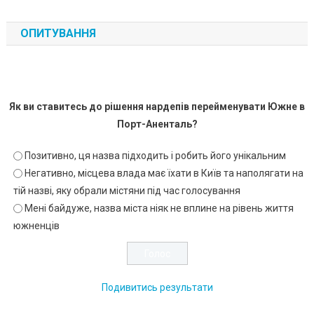
ОПИТУВАННЯ
Як ви ставитесь до рішення нардепів перейменувати Южне в
Порт-Аненталь?
Позитивно, ця назва підходить і робить його унікальним
Негативно, місцева влада має їхати в Київ та наполягати на
тій назві, яку обрали містяни під час голосування
Мені байдуже, назва міста ніяк не вплине на рівень життя
южненців
Подивитись результати