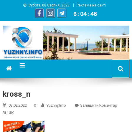
Субота, 08 Серпня, 2026
Реклама на сайті
6
:
04
:
46
YUZHNY.INFO
информационный портал города Южный
kross_n
On
03.02.2022
0
Yuzhny.info
Залишити Коментар
Kross_n
RU
UK