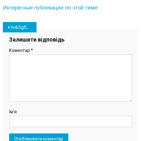
Интересные публикации по этой теме:
Навігація
hnb5gfLcCo21icuiNkDkM0i4DR3JICtdNMeYpOPp
записів
Залишити відповідь
Коментар
*
Ім'я