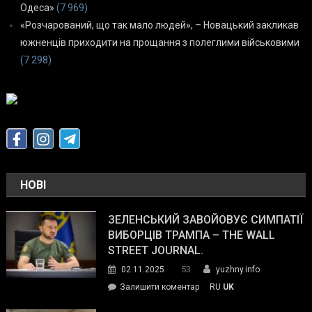
Одеса»
(7 969)
«Розчарований, що так мало людей», – Новацький закликав
южненців приходити на прощання з полеглими військовими
(7 298)
НОВІ
ЗЕЛЕНСЬКИЙ ЗАВОЙОВУЄ СИМПАТІЇ
ВИБОРЦІВ ТРАМПА – THE WALL
STREET JOURNAL.
53
02.11.2025
yuzhny.info
on
Залишити коментар
RU
UK
Зеленський