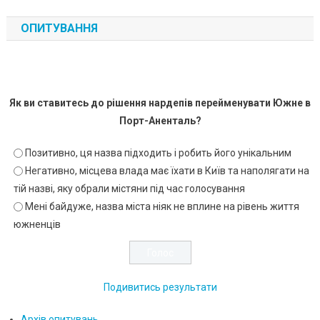
ОПИТУВАННЯ
Як ви ставитесь до рішення нардепів перейменувати Южне в
Порт-Аненталь?
Позитивно, ця назва підходить і робить його унікальним
Негативно, місцева влада має їхати в Київ та наполягати на
тій назві, яку обрали містяни під час голосування
Мені байдуже, назва міста ніяк не вплине на рівень життя
южненців
Подивитись результати
Архів опитувань