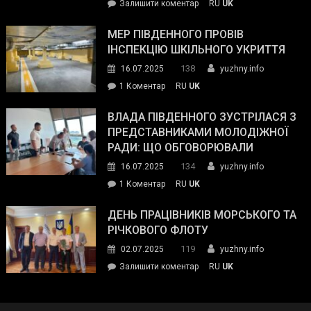
on
Залишити коментар
RU
UK
та
Інспектор
антикорупційних
ДСНС
МЕР ПІВДЕННОГО ПРОВІВ
органів:
власноруч
ІНСПЕКЦІЮ ШКІЛЬНОГО УКРИТТЯ
«Наш
ліквідував
спільний
138
16.07.2025
yuzhny.info
пожежу
ворог
до
1 Коментар
RU
UK
у
—
Мер
Південному
російські
Південного
ВЛАДА ПІВДЕННОГО ЗУСТРІЛАСЯ З
окупанти.
провів
ПРЕДСТАВНИКАМИ МОЛОДІЖНОЇ
Маємо
інспекцію
РАДИ: ЩО ОБГОВОРЮВАЛИ
діяти
шкільного
134
16.07.2025
yuzhny.info
як
укриття
команда
до
1 Коментар
RU
UK
України»
Влада
Південного
ДЕНЬ ПРАЦІВНИКІВ МОРСЬКОГО ТА
зустрілася
РІЧКОВОГО ФЛОТУ
з
119
02.07.2025
yuzhny.info
представниками
on
Залишити коментар
RU
UK
молодіжної
День
ради:
працівників
що
морського