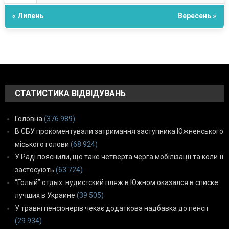
« Липень
Вересень »
СТАТИСТИКА ВІДВІДУВАНЬ
Головна
(376 989)
В СБУ прокоментували затримання заступника Южненського
міського голови
(68 924)
У Раді пояснили, що таке четверта черга мобілізації та коли її
застосують
(63 724)
“Голый” отдых: нудистский пляж в Южном оказался в списке
лучших в Украине
(39 505)
У травні пенсіонерів чекає додаткова надбавка до пенсії
(29 934)