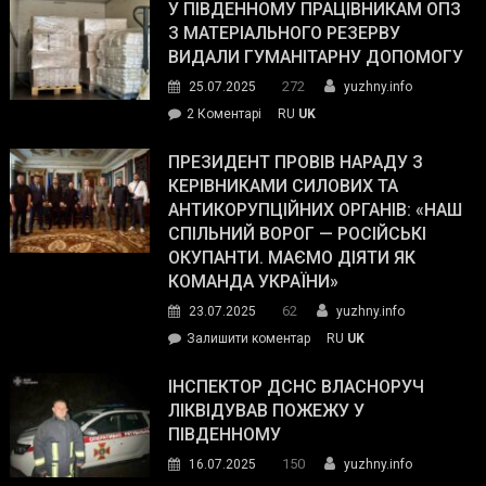
завойовує
У ПІВДЕННОМУ ПРАЦІВНИКАМ ОПЗ
симпатії
З МАТЕРІАЛЬНОГО РЕЗЕРВУ
виборців
ВИДАЛИ ГУМАНІТАРНУ ДОПОМОГУ
Трампа
272
25.07.2025
yuzhny.info
–
до
2 Коментарі
RU
UK
The
У
Wall
Південному
ПРЕЗИДЕНТ ПРОВІВ НАРАДУ З
Street
працівникам
КЕРІВНИКАМИ СИЛОВИХ ТА
Journal.
ОПЗ
АНТИКОРУПЦІЙНИХ ОРГАНІВ: «НАШ
з
СПІЛЬНИЙ ВОРОГ — РОСІЙСЬКІ
матеріального
ОКУПАНТИ. МАЄМО ДІЯТИ ЯК
резерву
КОМАНДА УКРАЇНИ»
видали
62
23.07.2025
yuzhny.info
гуманітарну
on
Залишити коментар
RU
UK
допомогу
Президент
провів
ІНСПЕКТОР ДСНС ВЛАСНОРУЧ
нараду
ЛІКВІДУВАВ ПОЖЕЖУ У
з
ПІВДЕННОМУ
керівниками
150
16.07.2025
yuzhny.info
силових