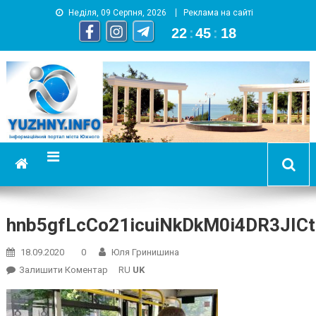
Неділя, 09 Серпня, 2026
Реклама на сайті
22
:
45
:
19
YUZHNY.INFO
информационный портал города Южный
hnb5gfLcCo21icuiNkDkM0i4DR3JI
18.09.2020
0
Юля Гринишина
On
Залишити Коментар
RU
UK
Hnb5gfLcCo21icuiNkDkM0i4DR3JICtdNMeYpOPp