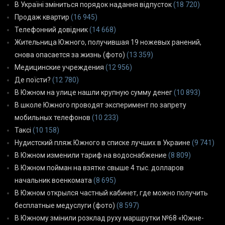
В Україні зміниться порядок надання відпусток
(18 720)
Продаж квартир
(16 945)
Телефонний довідник
(14 668)
Жительница Южного, получившая 19 ножевых ранений,
снова опасается за жизнь (фото)
(13 359)
Медицинские учреждения
(12 956)
Де поїсти?
(12 780)
В Южном на улице нашли крупную сумму денег
(10 893)
В школе Южного проводят эксперимент по запрету
мобильных телефонов
(10 233)
Таксі
(10 158)
Нудистский пляж Южного в списке лучших в Украине
(9 741)
В Южном изменили тариф на водоснабжение
(8 809)
В Южном пойман на взятке свыше 4 тыс. долларов
начальник военкомата
(8 695)
В Южном открылся частный кабинет, где можно получить
бесплатные медуслуги (фото)
(8 597)
В Южному змінили розклад руху маршрутки №68 «Южне-