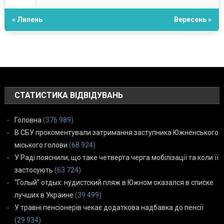
« Липень
Вересень »
СТАТИСТИКА ВІДВІДУВАНЬ
Головна
(376 989)
В СБУ прокоментували затримання заступника Южненського
міського голови
(68 924)
У Раді пояснили, що таке четверта черга мобілізації та коли її
застосують
(63 724)
“Голый” отдых: нудистский пляж в Южном оказался в списке
лучших в Украине
(39 499)
У травні пенсіонерів чекає додаткова надбавка до пенсії
(29 934)