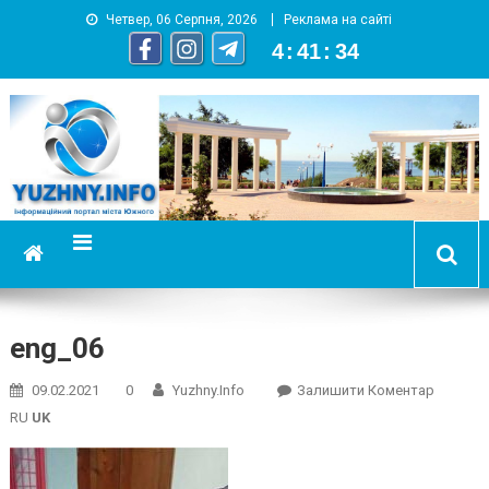
Четвер, 06 Серпня, 2026
Реклама на сайті
4
:
41
:
35
YUZHNY.INFO
информационный портал города Южный
eng_06
On
09.02.2021
0
Yuzhny.info
Залишити Коментар
Eng_06
RU
UK