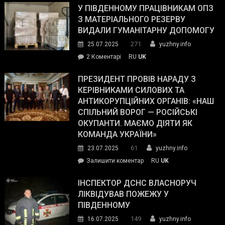
завойовує
У ПІВДЕННОМУ ПРАЦІВНИКАМ ОПЗ
симпатії
З МАТЕРІАЛЬНОГО РЕЗЕРВУ
виборців
ВИДАЛИ ГУМАНІТАРНУ ДОПОМОГУ
Трампа
271
25.07.2025
yuzhny.info
–
до
2 Коментарі
RU
UK
The
У
Wall
Південному
ПРЕЗИДЕНТ ПРОВІВ НАРАДУ З
Street
працівникам
КЕРІВНИКАМИ СИЛОВИХ ТА
Journal.
ОПЗ
АНТИКОРУПЦІЙНИХ ОРГАНІВ: «НАШ
з
СПІЛЬНИЙ ВОРОГ — РОСІЙСЬКІ
матеріального
ОКУПАНТИ. МАЄМО ДІЯТИ ЯК
резерву
КОМАНДА УКРАЇНИ»
видали
61
23.07.2025
yuzhny.info
гуманітарну
on
Залишити коментар
RU
UK
допомогу
Президент
провів
ІНСПЕКТОР ДСНС ВЛАСНОРУЧ
нараду
ЛІКВІДУВАВ ПОЖЕЖУ У
з
ПІВДЕННОМУ
керівниками
149
16.07.2025
yuzhny.info
силових