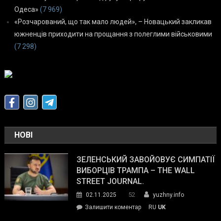
Одеса»
(7 969)
«Розчарований, що так мало людей», – Новацький закликав
южненців приходити на прощання з полеглими військовими
(7 298)
НОВІ
ЗЕЛЕНСЬКИЙ ЗАВОЙОВУЄ СИМПАТІЇ
ВИБОРЦІВ ТРАМПА – THE WALL
STREET JOURNAL.
52
02.11.2025
yuzhny.info
on
Залишити коментар
RU
UK
Зеленський