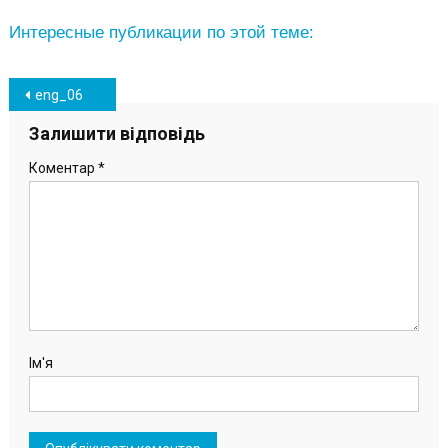
Интересные публикации по этой теме:
Навігація
eng_06
записів
Залишити відповідь
Коментар
*
Ім'я