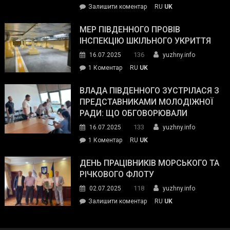
on
Залишити коментар
RU
UK
та
Інспектор
антикорупційних
ДСНС
МЕР ПІВДЕННОГО ПРОВІВ
органів:
власноруч
ІНСПЕКЦІЮ ШКІЛЬНОГО УКРИТТЯ
«Наш
ліквідував
спільний
136
16.07.2025
yuzhny.info
пожежу
ворог
до
1 Коментар
RU
UK
у
—
Мер
Південному
російські
Південного
ВЛАДА ПІВДЕННОГО ЗУСТРІЛАСЯ З
окупанти.
провів
ПРЕДСТАВНИКАМИ МОЛОДІЖНОЇ
Маємо
інспекцію
РАДИ: ЩО ОБГОВОРЮВАЛИ
діяти
шкільного
133
16.07.2025
yuzhny.info
як
укриття
команда
до
1 Коментар
RU
UK
України»
Влада
Південного
ДЕНЬ ПРАЦІВНИКІВ МОРСЬКОГО ТА
зустрілася
РІЧКОВОГО ФЛОТУ
з
118
02.07.2025
yuzhny.info
представниками
on
Залишити коментар
RU
UK
молодіжної
День
ради:
працівників
що