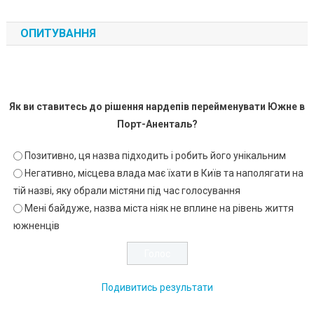
ОПИТУВАННЯ
Як ви ставитесь до рішення нардепів перейменувати Южне в
Порт-Аненталь?
Позитивно, ця назва підходить і робить його унікальним
Негативно, місцева влада має їхати в Київ та наполягати на
тій назві, яку обрали містяни під час голосування
Мені байдуже, назва міста ніяк не вплине на рівень життя
южненців
Подивитись результати