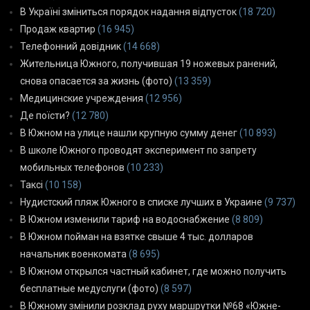
В Україні зміниться порядок надання відпусток
(18 720)
Продаж квартир
(16 945)
Телефонний довідник
(14 668)
Жительница Южного, получившая 19 ножевых ранений,
снова опасается за жизнь (фото)
(13 359)
Медицинские учреждения
(12 956)
Де поїсти?
(12 780)
В Южном на улице нашли крупную сумму денег
(10 893)
В школе Южного проводят эксперимент по запрету
мобильных телефонов
(10 233)
Таксі
(10 158)
Нудистский пляж Южного в списке лучших в Украине
(9 737)
В Южном изменили тариф на водоснабжение
(8 809)
В Южном пойман на взятке свыше 4 тыс. долларов
начальник военкомата
(8 695)
В Южном открылся частный кабинет, где можно получить
бесплатные медуслуги (фото)
(8 597)
В Южному змінили розклад руху маршрутки №68 «Южне-