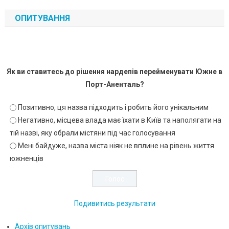
ОПИТУВАННЯ
Як ви ставитесь до рішення нардепів перейменувати Южне в
Порт-Аненталь?
Позитивно, ця назва підходить і робить його унікальним
Негативно, місцева влада має їхати в Київ та наполягати на
тій назві, яку обрали містяни під час голосування
Мені байдуже, назва міста ніяк не вплине на рівень життя
южненців
Подивитись результати
Архів опитувань