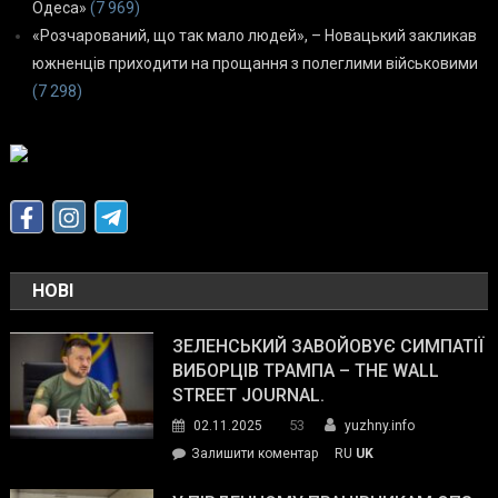
Одеса»
(7 969)
«Розчарований, що так мало людей», – Новацький закликав
южненців приходити на прощання з полеглими військовими
(7 298)
НОВІ
ЗЕЛЕНСЬКИЙ ЗАВОЙОВУЄ СИМПАТІЇ
ВИБОРЦІВ ТРАМПА – THE WALL
STREET JOURNAL.
53
02.11.2025
yuzhny.info
on
Залишити коментар
RU
UK
Зеленський