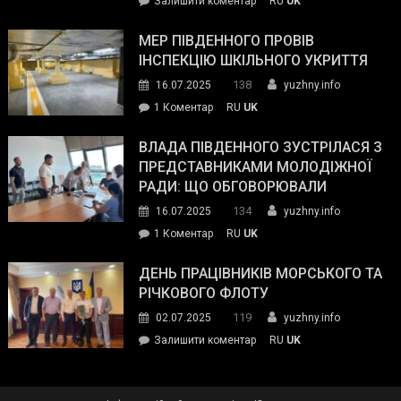
Залишити коментар
RU
UK
та
Інспектор
антикорупційних
ДСНС
МЕР ПІВДЕННОГО ПРОВІВ
органів:
власноруч
ІНСПЕКЦІЮ ШКІЛЬНОГО УКРИТТЯ
«Наш
ліквідував
спільний
138
16.07.2025
yuzhny.info
пожежу
ворог
до
1 Коментар
RU
UK
у
—
Мер
Південному
російські
Південного
ВЛАДА ПІВДЕННОГО ЗУСТРІЛАСЯ З
окупанти.
провів
ПРЕДСТАВНИКАМИ МОЛОДІЖНОЇ
Маємо
інспекцію
РАДИ: ЩО ОБГОВОРЮВАЛИ
діяти
шкільного
134
16.07.2025
yuzhny.info
як
укриття
команда
до
1 Коментар
RU
UK
України»
Влада
Південного
ДЕНЬ ПРАЦІВНИКІВ МОРСЬКОГО ТА
зустрілася
РІЧКОВОГО ФЛОТУ
з
119
02.07.2025
yuzhny.info
представниками
on
Залишити коментар
RU
UK
молодіжної
День
ради:
працівників
що
морського