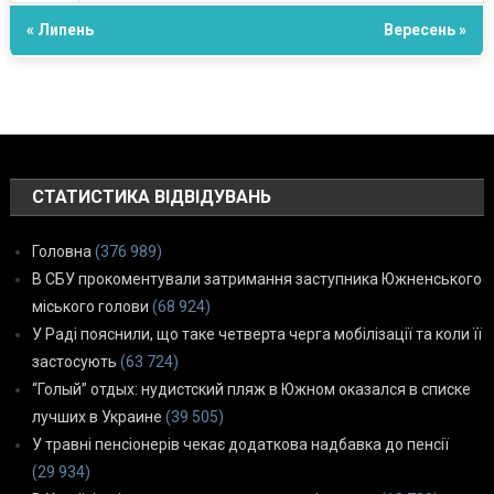
« Липень
Вересень »
СТАТИСТИКА ВІДВІДУВАНЬ
Головна
(376 989)
В СБУ прокоментували затримання заступника Южненського
міського голови
(68 924)
У Раді пояснили, що таке четверта черга мобілізації та коли її
застосують
(63 724)
“Голый” отдых: нудистский пляж в Южном оказался в списке
лучших в Украине
(39 505)
У травні пенсіонерів чекає додаткова надбавка до пенсії
(29 934)