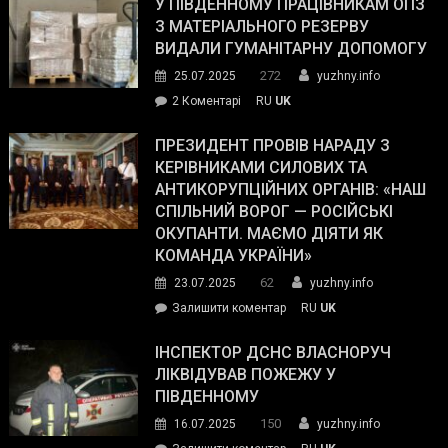
завойовує
У ПІВДЕННОМУ ПРАЦІВНИКАМ ОПЗ
симпатії
З МАТЕРІАЛЬНОГО РЕЗЕРВУ
виборців
ВИДАЛИ ГУМАНІТАРНУ ДОПОМОГУ
Трампа
272
25.07.2025
yuzhny.info
–
до
2 Коментарі
RU
UK
The
У
Wall
Південному
ПРЕЗИДЕНТ ПРОВІВ НАРАДУ З
Street
працівникам
КЕРІВНИКАМИ СИЛОВИХ ТА
Journal.
ОПЗ
АНТИКОРУПЦІЙНИХ ОРГАНІВ: «НАШ
з
СПІЛЬНИЙ ВОРОГ — РОСІЙСЬКІ
матеріального
ОКУПАНТИ. МАЄМО ДІЯТИ ЯК
резерву
КОМАНДА УКРАЇНИ»
видали
62
23.07.2025
yuzhny.info
гуманітарну
on
Залишити коментар
RU
UK
допомогу
Президент
провів
ІНСПЕКТОР ДСНС ВЛАСНОРУЧ
нараду
ЛІКВІДУВАВ ПОЖЕЖУ У
з
ПІВДЕННОМУ
керівниками
150
16.07.2025
yuzhny.info
силових
on