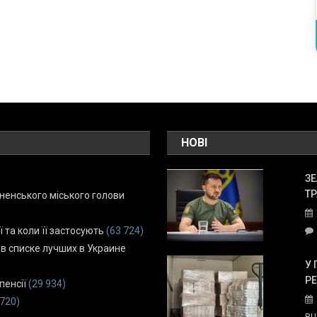
НОВІ
ЗЕ
ТР
енського міського голови
ї та коли її застосують
(63 724)
 в списке лучших в Украине
У 
Р
пенсії
(29 934)
 720)