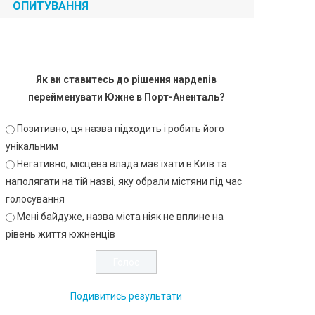
ОПИТУВАННЯ
Як ви ставитесь до рішення нардепів
перейменувати Южне в Порт-Аненталь?
Позитивно, ця назва підходить і робить його
унікальним
Негативно, місцева влада має їхати в Київ та
наполягати на тій назві, яку обрали містяни під час
голосування
Мені байдуже, назва міста ніяк не вплине на
рівень життя южненців
Подивитись результати