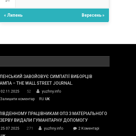
31
« Липень
Вересень »
ЛЕНСЬКИЙ ЗАВОЙОВУЄ СИМПАТІЇ ВИБОРЦІВ
АМПА – THE WALL STREET JOURNAL.
52
02.11.2025
yuzhny.info
on
Залишити коментар
RU
UK
Зеленський
завойовує
ПІВДЕННОМУ ПРАЦІВНИКАМ ОПЗ З МАТЕРІАЛЬНОГО
симпатії
ЕЗЕРВУ ВИДАЛИ ГУМАНІТАРНУ ДОПОМОГУ
виборців
271
до
25.07.2025
yuzhny.info
2 Коментарі
Трампа
У