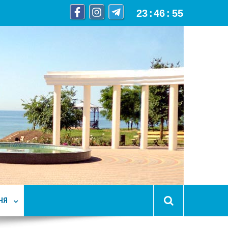
23
:
46
:
56
НЯ