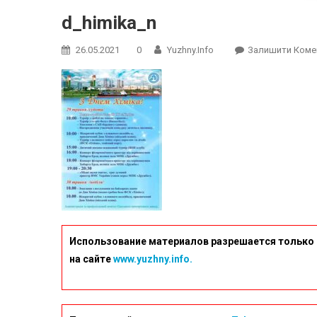
d_himika_n
26.05.2021
0
Yuzhny.info
Залишити Коме
Использование материалов разрешается только 
на сайте
www.yuzhny.info.