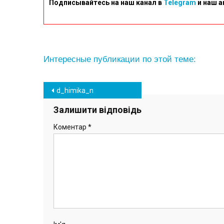
Подписывайтесь на наш канал в
Telegram
и наш а
Интересные публикации по этой теме:
Навігація
d_himika_n
записів
Залишити відповідь
Коментар
*