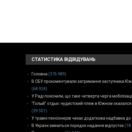
СТАТИСТИКА ВІДВІДУВАНЬ
Головна
(376 989)
В СБУ прокоментували затримання заступника Южн
(68 924)
У Раді пояснили, що таке четверта черга мобілізаці
“Голый” отдых: нудистский пляж в Южном оказался
(39 501)
У травні пенсіонерів чекає додаткова надбавка до 
В Україні зміниться порядок надання відпусток
(18