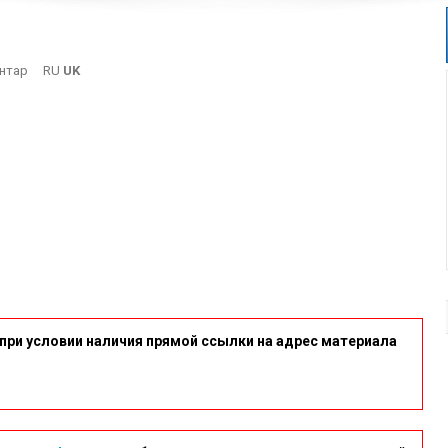
On
нтар
RU
UK
D_himika_n
при условии наличия прямой ссылки на адрес материала