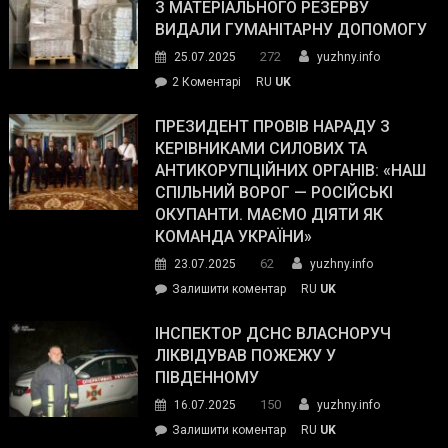
симпатії
З МАТЕРІАЛЬНОГО РЕЗЕРВУ
виборців
ВИДАЛИ ГУМАНІТАРНУ ДОПОМОГУ
Трампа
272
25.07.2025
yuzhny.info
–
до
2 Коментарі
RU
UK
The
У
Wall
Південному
ПРЕЗИДЕНТ ПРОВІВ НАРАДУ З
Street
працівникам
КЕРІВНИКАМИ СИЛОВИХ ТА
Journal.
ОПЗ
АНТИКОРУПЦІЙНИХ ОРГАНІВ: «НАШ
з
СПІЛЬНИЙ ВОРОГ — РОСІЙСЬКІ
матеріального
ОКУПАНТИ. МАЄМО ДІЯТИ ЯК
резерву
КОМАНДА УКРАЇНИ»
видали
62
23.07.2025
yuzhny.info
гуманітарну
on
Залишити коментар
RU
UK
допомогу
Президент
провів
ІНСПЕКТОР ДСНС ВЛАСНОРУЧ
нараду
ЛІКВІДУВАВ ПОЖЕЖУ У
з
ПІВДЕННОМУ
керівниками
150
16.07.2025
yuzhny.info
силових
on
Залишити коментар
RU
UK
та