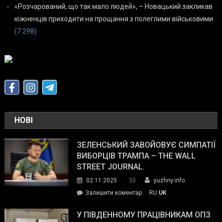
«Розчарований, що так мало людей», – Новацький закликав
южненців приходити на прощання з полеглими військовими
(7 298)
НОВІ
ЗЕЛЕНСЬКИЙ ЗАВОЙОВУЄ СИМПАТІЇ
ВИБОРЦІВ ТРАМПА – THE WALL
STREET JOURNAL.
53
02.11.2025
yuzhny.info
on
Залишити коментар
RU
UK
Зеленський
завойовує
У ПІВДЕННОМУ ПРАЦІВНИКАМ ОПЗ