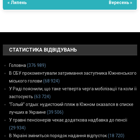
« Липень
Вересень »
СТАТИСТИКА ВІДВІДУВАНЬ
Головна
(376 989)
В СБУ прокоментували затримання заступника Южненського
міського голови
(68 924)
У Раді пояснили, що таке четверта черга мобілізації та коли її
застосують
(63 724)
“Голый” отдых: нудистский пляж в Южном оказался в списке
лучших в Украине
(39 506)
У травні пенсіонерів чекає додаткова надбавка до пенсії
(29 934)
В Україні зміниться порядок надання відпусток
(18 720)