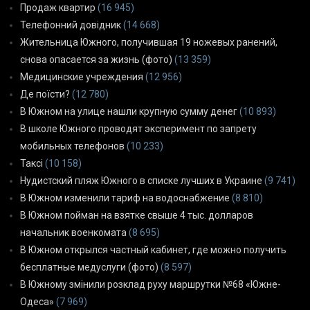
Продаж квартир
(16 945)
Телефонний довідник
(14 668)
Жительница Южного, получившая 19 ножевых ранений,
снова опасается за жизнь (фото)
(13 359)
Медицинские учреждения
(12 956)
Де поїсти?
(12 780)
В Южном на улице нашли крупную сумму денег
(10 893)
В школе Южного проводят эксперимент по запрету
мобильных телефонов
(10 233)
Таксі
(10 158)
Нудистский пляж Южного в списке лучших в Украине
(9 741)
В Южном изменили тариф на водоснабжение
(8 810)
В Южном пойман на взятке свыше 4 тыс. долларов
начальник военкомата
(8 695)
В Южном открылся частный кабинет, где можно получить
бесплатные медуслуги (фото)
(8 597)
В Южному змінили розклад руху маршрутки №68 «Южне-
Одеса»
(7 969)