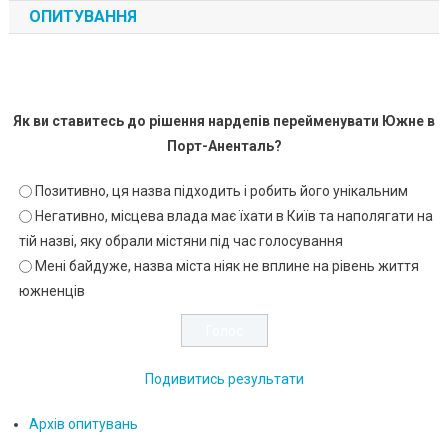
ОПИТУВАННЯ
Як ви ставитесь до рішення нардепів перейменувати Южне в
Порт-Аненталь?
Позитивно, ця назва підходить і робить його унікальним
Негативно, місцева влада має їхати в Київ та наполягати на
тій назві, яку обрали містяни під час голосування
Мені байдуже, назва міста ніяк не вплине на рівень життя
южненців
Подивитись результати
Архів опитувань