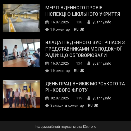
Інспектор
антикорупційних
ДСНС
МЕР ПІВДЕННОГО ПРОВІВ
органів:
власноруч
ІНСПЕКЦІЮ ШКІЛЬНОГО УКРИТТЯ
«Наш
ліквідував
спільний
138
16.07.2025
yuzhny.info
пожежу
ворог
до
1 Коментар
RU
UK
у
—
Мер
Південному
російські
Південного
ВЛАДА ПІВДЕННОГО ЗУСТРІЛАСЯ З
окупанти.
провів
ПРЕДСТАВНИКАМИ МОЛОДІЖНОЇ
Маємо
інспекцію
РАДИ: ЩО ОБГОВОРЮВАЛИ
діяти
шкільного
134
16.07.2025
yuzhny.info
як
укриття
команда
до
1 Коментар
RU
UK
України»
Влада
Південного
ДЕНЬ ПРАЦІВНИКІВ МОРСЬКОГО ТА
зустрілася
РІЧКОВОГО ФЛОТУ
з
119
02.07.2025
yuzhny.info
представниками
on
Залишити коментар
RU
UK
молодіжної
День
ради:
працівників
що
морського
обговорювали
Інформаційний портал міста Южного
та