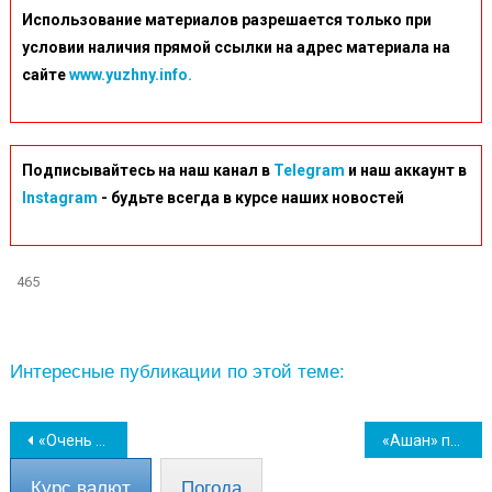
Использование материалов разрешается только при
условии наличия прямой ссылки на адрес материала на
сайте
www.yuzhny.info.
Подписывайтесь на наш канал в
Telegram
и наш аккаунт в
Instagram
- будьте всегда в курсе наших новостей
465
Интересные публикации по этой теме:
Навігація
«Очень бы хотелось, чтобы со временем открылась часть нашего пляжа» – мэр Южного
«Ашан» показал, как сейчас выглядит обстрелянный рашистами ТРЦ (фото)
записів
Курс валют
Погода