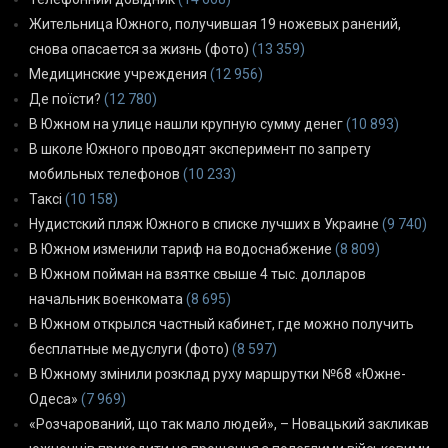
Жительница Южного, получившая 19 ножевых ранений,
снова опасается за жизнь (фото)
(13 359)
Медицинские учреждения
(12 956)
Де поїсти?
(12 780)
В Южном на улице нашли крупную сумму денег
(10 893)
В школе Южного проводят эксперимент по запрету
мобильных телефонов
(10 233)
Таксі
(10 158)
Нудистский пляж Южного в списке лучших в Украине
(9 740)
В Южном изменили тариф на водоснабжение
(8 809)
В Южном пойман на взятке свыше 4 тыс. долларов
начальник военкомата
(8 695)
В Южном открылся частный кабинет, где можно получить
бесплатные медуслуги (фото)
(8 597)
В Южному змінили розклад руху маршрутки №68 «Южне-
Одеса»
(7 969)
«Розчарований, що так мало людей», – Новацький закликав