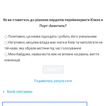
Як ви ставитесь до рішення нардепів перейменувати Южне в
Порт-Аненталь?
Позитивно, ця назва підходить і робить його унікальним
Негативно, місцева влада має їхати в Київ та наполягати на
тій назві, яку обрали містяни під час голосування
Мені байдуже, назва міста ніяк не вплине на рівень життя
южненців
Подивитись результати
Архів опитувань