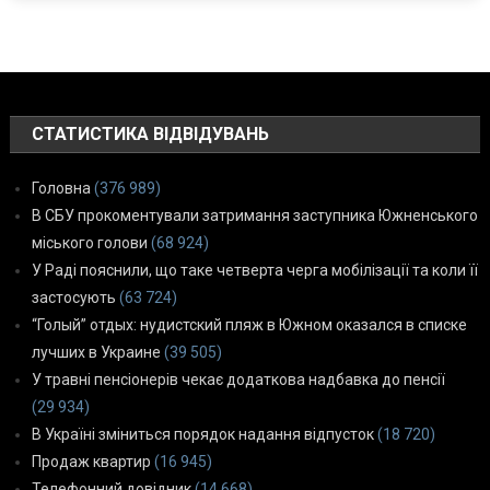
СТАТИСТИКА ВІДВІДУВАНЬ
Головна
(376 989)
В СБУ прокоментували затримання заступника Южненського
міського голови
(68 924)
У Раді пояснили, що таке четверта черга мобілізації та коли її
застосують
(63 724)
“Голый” отдых: нудистский пляж в Южном оказался в списке
лучших в Украине
(39 505)
У травні пенсіонерів чекає додаткова надбавка до пенсії
(29 934)
В Україні зміниться порядок надання відпусток
(18 720)
Продаж квартир
(16 945)
Телефонний довідник
(14 668)