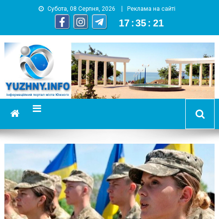
Субота, 08 Серпня, 2026
Реклама на сайті
17
:
35
:
21
YUZHNY.INFO
информационный портал города Южный