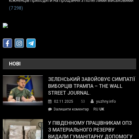
южненців приходити на прощання з полеглими військовими
(7 298)
НОВІ
ЗЕЛЕНСЬКИЙ ЗАВОЙОВУЄ СИМПАТІЇ
ВИБОРЦІВ ТРАМПА – THE WALL
STREET JOURNAL.
53
02.11.2025
yuzhny.info
on
Залишити коментар
RU
UK
Зеленський
завойовує
У ПІВДЕННОМУ ПРАЦІВНИКАМ ОПЗ
симпатії
З МАТЕРІАЛЬНОГО РЕЗЕРВУ
виборців
ВИДАЛИ ГУМАНІТАРНУ ДОПОМОГУ