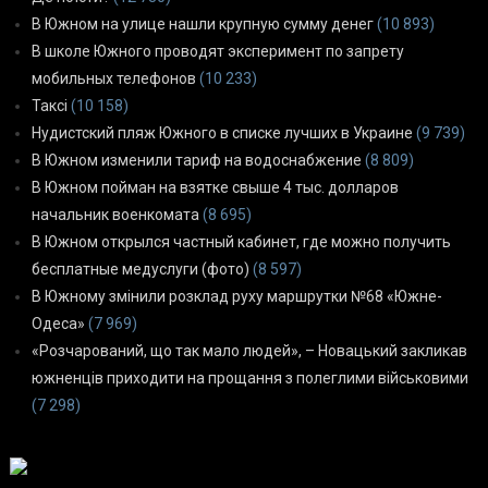
В Южном на улице нашли крупную сумму денег
(10 893)
В школе Южного проводят эксперимент по запрету
мобильных телефонов
(10 233)
Таксі
(10 158)
Нудистский пляж Южного в списке лучших в Украине
(9 739)
В Южном изменили тариф на водоснабжение
(8 809)
В Южном пойман на взятке свыше 4 тыс. долларов
начальник военкомата
(8 695)
В Южном открылся частный кабинет, где можно получить
бесплатные медуслуги (фото)
(8 597)
В Южному змінили розклад руху маршрутки №68 «Южне-
Одеса»
(7 969)
«Розчарований, що так мало людей», – Новацький закликав
южненців приходити на прощання з полеглими військовими
(7 298)