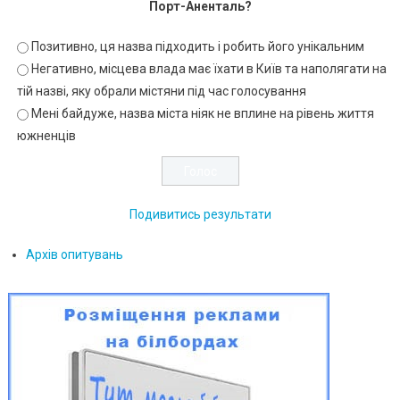
Порт-Аненталь?
Позитивно, ця назва підходить і робить його унікальним
Негативно, місцева влада має їхати в Київ та наполягати на
тій назві, яку обрали містяни під час голосування
Мені байдуже, назва міста ніяк не вплине на рівень життя
южненців
Подивитись результати
Архів опитувань