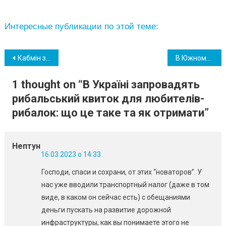
Интересные публикации по этой теме:
Навігація
Кабмін звільнив начальника Одеської ОВА Максима Марченка
В Южному впровадять додаткові заходи вшанування пам’яті загиблих Воїнів
записів
1 thought on “
В Україні запровадять
рибальський квиток для любителів-
рибалок: що це таке та як отримати
”
Нептун
16.03.2023 о 14:33
Господи, спаси и сохрани, от этих “новаторов”. У
нас уже вводили транспортный налог (даже в том
виде, в каком он сейчас есть) с обещаниями
деньги пускать на развитие дорожной
инфраструктуры, как вы понимаете этого не