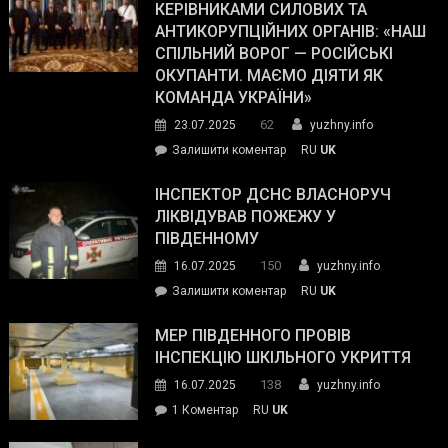
працівникам
КЕРІВНИКАМИ СИЛОВИХ ТА
Journal.
ОПЗ
АНТИКОРУПЦІЙНИХ ОРГАНІВ: «НАШ
з
СПІЛЬНИЙ ВОРОГ — РОСІЙСЬКІ
матеріального
ОКУПАНТИ. МАЄМО ДІЯТИ ЯК
резерву
КОМАНДА УКРАЇНИ»
видали
62
23.07.2025
yuzhny.info
гуманітарну
on
Залишити коментар
RU
UK
допомогу
Президент
провів
ІНСПЕКТОР ДСНС ВЛАСНОРУЧ
нараду
ЛІКВІДУВАВ ПОЖЕЖУ У
з
ПІВДЕННОМУ
керівниками
150
16.07.2025
yuzhny.info
силових
on
Залишити коментар
RU
UK
та
Інспектор
антикорупційних
ДСНС
МЕР ПІВДЕННОГО ПРОВІВ
органів:
власноруч
ІНСПЕКЦІЮ ШКІЛЬНОГО УКРИТТЯ
«Наш
ліквідував
спільний
138
16.07.2025
yuzhny.info
пожежу
ворог
до
1 Коментар
RU
UK
у
—
Мер
Південному
російські