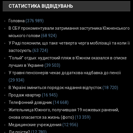
СТАТИСТИКА ВІДВІДУВАНЬ
Головна
(376 989)
В СБУ прокоментували затримання заступника Южненського
міського голови
(68 924)
У Раді пояснили, що таке четверта черга мобілізації та коли її
застосують
(63 724)
“Голый” отдых: нудистский пляж в Южном оказался в списке
лучших в Украине
(39 503)
У травні пенсіонерів чекає додаткова надбавка до пенсії
(29 934)
В Україні зміниться порядок надання відпусток
(18 720)
Продаж квартир
(16 945)
Телефонний довідник
(14 668)
Жительница Южного, получившая 19 ножевых ранений,
снова опасается за жизнь (фото)
(13 359)
Медицинские учреждения
(12 956)
Де поїсти?
(12 780)