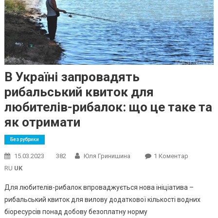
В Україні запровадять
рибальський квиток для
любителів-рибалок: що це таке та
як отримати
Без рубрики
До
15.03.2023
382
Юля Гринишина
1 Коментар
В
RU
UK
Україні
Для любителів-рибалок впроваджується нова ініціатива –
Запровад
рибальський квиток для вилову додаткової кількості водних
Рибальсь
біоресурсів понад добову безоплатну норму
Квиток