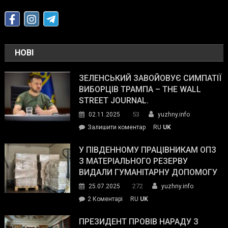
НОВІ
ЗЕЛЕНСЬКИЙ ЗАВОЙОВУЄ СИМПАТІЇ
ВИБОРЦІВ ТРАМПА – THE WALL
STREET JOURNAL.
53
02.11.2025
yuzhny.info
on
Залишити коментар
RU
UK
Зеленський
завойовує
У ПІВДЕННОМУ ПРАЦІВНИКАМ ОПЗ
симпатії
З МАТЕРІАЛЬНОГО РЕЗЕРВУ
виборців
ВИДАЛИ ГУМАНІТАРНУ ДОПОМОГУ
Трампа
272
25.07.2025
yuzhny.info
–
до
2 Коментарі
RU
UK
The
У
Wall
Південному
ПРЕЗИДЕНТ ПРОВІВ НАРАДУ З
Street