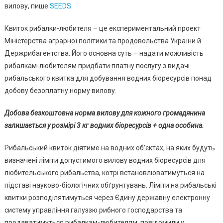
Для
вилову, пише
SEEDS
.
Любителі
Рибалок:
Квиток рибалки-любителя – це експериментальний проект
Що
Міністерства аграрної політики та продовольства України й
Це
Держрибагентства. Його основна суть – надати можливість
Таке
рибалкам-любителям придбати платну послугу з видачі
Та
рибальського квитка для добування водних біоресурсів понад
Як
добову безоплатну норму вилову.
Отримати
Добова безкоштовна норма вилову для кожного громадянина
залишається у розмірі 3 кг водних біоресурсів + одна особина.
Рибальський квиток діятиме на водних об’єктах, на яких будуть
визначені ліміти допустимого вилову водних біоресурсів для
любительського рибальства, котрі встановлюватимуться на
підставі науково-біологічних обґрунтувань. Ліміти на рибальські
квитки розподілятимуться через Єдину державну електронну
систему управління галуззю рибного господарства та
продаватимуться рибалкам-любителям, повідомили у