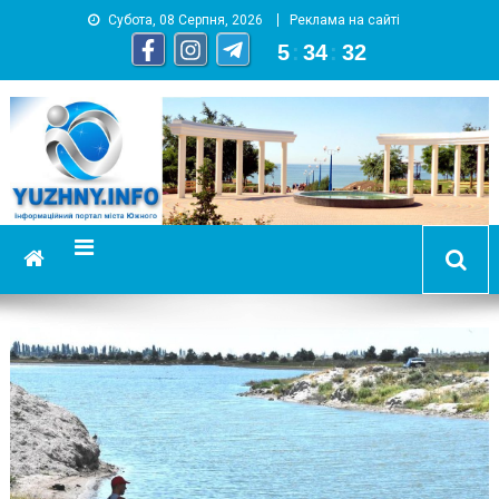
Субота, 08 Серпня, 2026
Реклама на сайті
5
:
34
:
33
YUZHNY.INFO
информационный портал города Южный