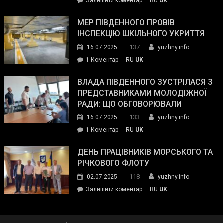
Залишити коментар
RU
UK
та
Інспектор
антикорупційних
ДСНС
МЕР ПІВДЕННОГО ПРОВІВ
органів:
власноруч
ІНСПЕКЦІЮ ШКІЛЬНОГО УКРИТТЯ
«Наш
ліквідував
спільний
137
16.07.2025
yuzhny.info
пожежу
ворог
до
1 Коментар
RU
UK
у
—
Мер
Південному
російські
Південного
ВЛАДА ПІВДЕННОГО ЗУСТРІЛАСЯ З
окупанти.
провів
ПРЕДСТАВНИКАМИ МОЛОДІЖНОЇ
Маємо
інспекцію
РАДИ: ЩО ОБГОВОРЮВАЛИ
діяти
шкільного
133
16.07.2025
yuzhny.info
як
укриття
команда
до
1 Коментар
RU
UK
України»
Влада
Південного
ДЕНЬ ПРАЦІВНИКІВ МОРСЬКОГО ТА
зустрілася
РІЧКОВОГО ФЛОТУ
з
118
02.07.2025
yuzhny.info
представниками
on
Залишити коментар
RU
UK
молодіжної
День
ради:
працівників
що
морського