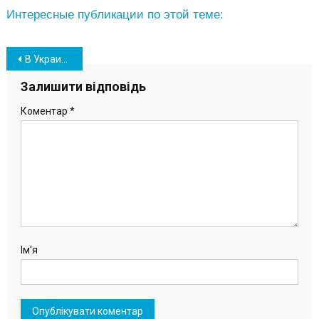
Интересные публикации по этой теме:
Навігація
В Украине вырастет размер пособия по безработице — когда и на сколько
записів
Залишити відповідь
Коментар
*
Ім'я