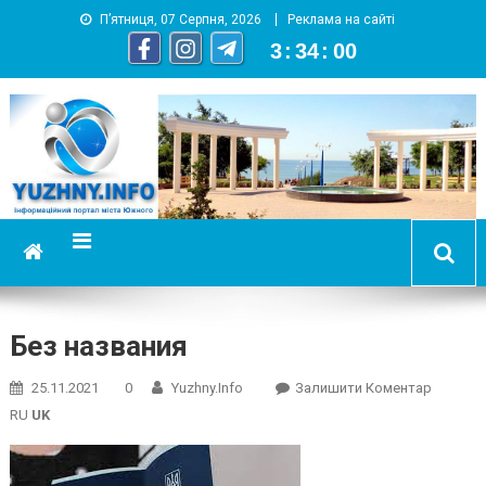
П’ятниця, 07 Серпня, 2026
Реклама на сайті
3
:
34
:
00
YUZHNY.INFO
информационный портал города Южный
Без названия
On
25.11.2021
0
Yuzhny.info
Залишити Коментар
Без
RU
UK
Назван