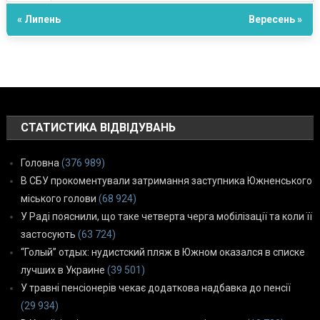
« Липень
Вересень »
СТАТИСТИКА ВІДВІДУВАНЬ
Головна
(376 989)
В СБУ прокоментували затримання заступника Южненського
міського голови
(68 924)
У Раді пояснили, що таке четверта черга мобілізації та коли її
застосують
(63 724)
“Голый” отдых: нудистский пляж в Южном оказался в списке
лучших в Украине
(39 501)
У травні пенсіонерів чекає додаткова надбавка до пенсії
(29 934)