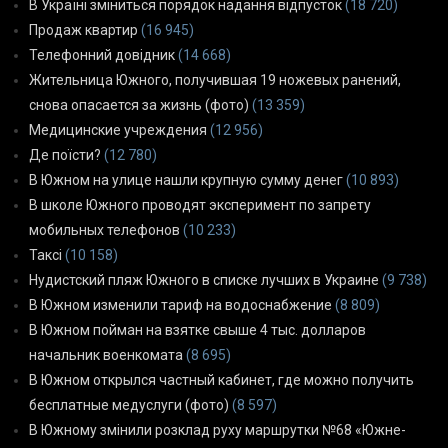
В Україні зміниться порядок надання відпусток
(18 720)
Продаж квартир
(16 945)
Телефонний довідник
(14 668)
Жительница Южного, получившая 19 ножевых ранений,
снова опасается за жизнь (фото)
(13 359)
Медицинские учреждения
(12 956)
Де поїсти?
(12 780)
В Южном на улице нашли крупную сумму денег
(10 893)
В школе Южного проводят эксперимент по запрету
мобильных телефонов
(10 233)
Таксі
(10 158)
Нудистский пляж Южного в списке лучших в Украине
(9 738)
В Южном изменили тариф на водоснабжение
(8 809)
В Южном пойман на взятке свыше 4 тыс. долларов
начальник военкомата
(8 695)
В Южном открылся частный кабинет, где можно получить
бесплатные медуслуги (фото)
(8 597)
В Южному змінили розклад руху маршрутки №68 «Южне-