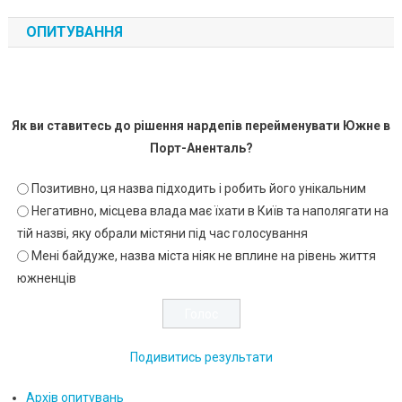
ОПИТУВАННЯ
Як ви ставитесь до рішення нардепів перейменувати Южне в
Порт-Аненталь?
Позитивно, ця назва підходить і робить його унікальним
Негативно, місцева влада має їхати в Київ та наполягати на
тій назві, яку обрали містяни під час голосування
Мені байдуже, назва міста ніяк не вплине на рівень життя
южненців
Подивитись результати
Архів опитувань