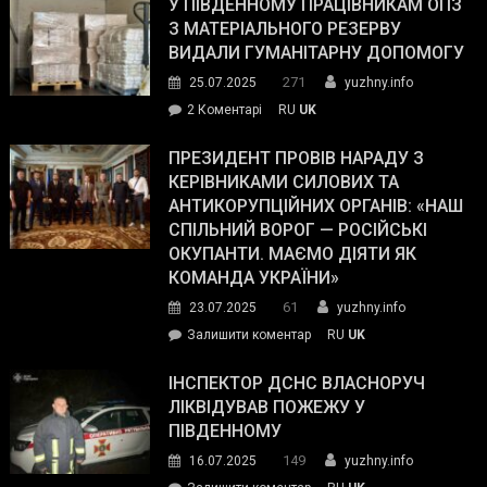
завойовує
У ПІВДЕННОМУ ПРАЦІВНИКАМ ОПЗ
симпатії
З МАТЕРІАЛЬНОГО РЕЗЕРВУ
виборців
ВИДАЛИ ГУМАНІТАРНУ ДОПОМОГУ
Трампа
271
25.07.2025
yuzhny.info
–
до
2 Коментарі
RU
UK
The
У
Wall
Південному
ПРЕЗИДЕНТ ПРОВІВ НАРАДУ З
Street
працівникам
КЕРІВНИКАМИ СИЛОВИХ ТА
Journal.
ОПЗ
АНТИКОРУПЦІЙНИХ ОРГАНІВ: «НАШ
з
СПІЛЬНИЙ ВОРОГ — РОСІЙСЬКІ
матеріального
ОКУПАНТИ. МАЄМО ДІЯТИ ЯК
резерву
КОМАНДА УКРАЇНИ»
видали
61
23.07.2025
yuzhny.info
гуманітарну
on
Залишити коментар
RU
UK
допомогу
Президент
провів
ІНСПЕКТОР ДСНС ВЛАСНОРУЧ
нараду
ЛІКВІДУВАВ ПОЖЕЖУ У
з
ПІВДЕННОМУ
керівниками
149
16.07.2025
yuzhny.info
силових
on