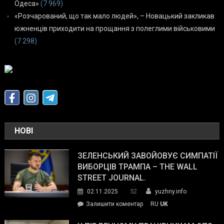
Одеса»
(7 969)
«Розчарований, що так мало людей», – Новацький закликав
южненців приходити на прощання з полеглими військовими
(7 298)
НОВІ
ЗЕЛЕНСЬКИЙ ЗАВОЙОВУЄ СИМПАТІЇ
ВИБОРЦІВ ТРАМПА – THE WALL
STREET JOURNAL.
52
02.11.2025
yuzhny.info
on
Залишити коментар
RU
UK
Зеленський