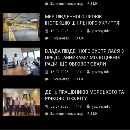
on
Залишити коментар
RU
UK
та
Інспектор
антикорупційних
ДСНС
МЕР ПІВДЕННОГО ПРОВІВ
органів:
власноруч
ІНСПЕКЦІЮ ШКІЛЬНОГО УКРИТТЯ
«Наш
ліквідував
спільний
138
16.07.2025
yuzhny.info
пожежу
ворог
до
1 Коментар
RU
UK
у
—
Мер
Південному
російські
Південного
ВЛАДА ПІВДЕННОГО ЗУСТРІЛАСЯ З
окупанти.
провів
ПРЕДСТАВНИКАМИ МОЛОДІЖНОЇ
Маємо
інспекцію
РАДИ: ЩО ОБГОВОРЮВАЛИ
діяти
шкільного
134
16.07.2025
yuzhny.info
як
укриття
команда
до
1 Коментар
RU
UK
України»
Влада
Південного
ДЕНЬ ПРАЦІВНИКІВ МОРСЬКОГО ТА
зустрілася
РІЧКОВОГО ФЛОТУ
з
119
02.07.2025
yuzhny.info
представниками
on
Залишити коментар
RU
UK
молодіжної
День
ради:
працівників
що