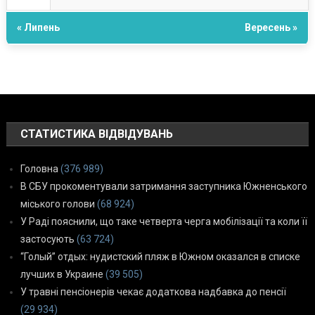
« Липень
Вересень »
СТАТИСТИКА ВІДВІДУВАНЬ
Головна
(376 989)
В СБУ прокоментували затримання заступника Южненського
міського голови
(68 924)
У Раді пояснили, що таке четверта черга мобілізації та коли її
застосують
(63 724)
“Голый” отдых: нудистский пляж в Южном оказался в списке
лучших в Украине
(39 505)
У травні пенсіонерів чекає додаткова надбавка до пенсії
(29 934)