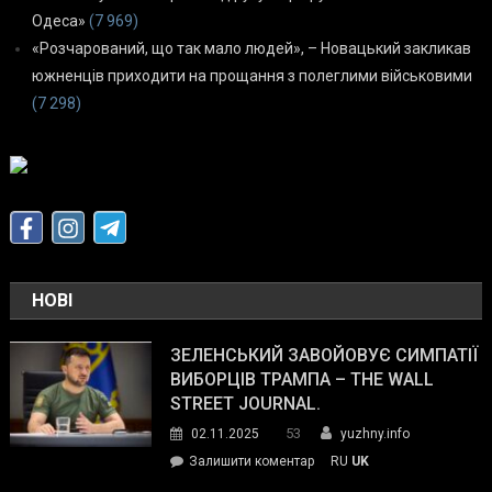
Одеса»
(7 969)
«Розчарований, що так мало людей», – Новацький закликав
южненців приходити на прощання з полеглими військовими
(7 298)
НОВІ
ЗЕЛЕНСЬКИЙ ЗАВОЙОВУЄ СИМПАТІЇ
ВИБОРЦІВ ТРАМПА – THE WALL
STREET JOURNAL.
53
02.11.2025
yuzhny.info
on
Залишити коментар
RU
UK
Зеленський