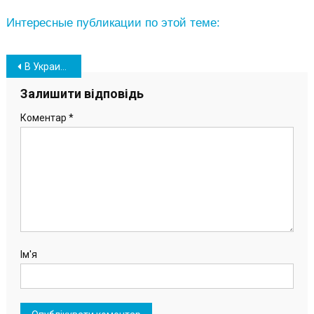
Интересные публикации по этой теме:
Навігація
В Украине введут новый праздник: Кабмин согласовал указ Зеленского
записів
Залишити відповідь
Коментар
*
Ім'я