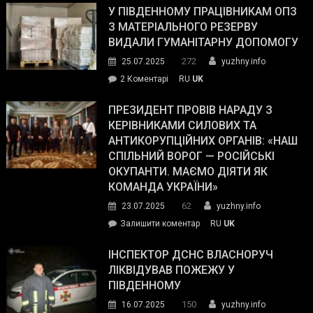
завойовує
У ПІВДЕННОМУ ПРАЦІВНИКАМ ОПЗ
симпатії
З МАТЕРІАЛЬНОГО РЕЗЕРВУ
виборців
ВИДАЛИ ГУМАНІТАРНУ ДОПОМОГУ
Трампа
272
25.07.2025
yuzhny.info
–
до
2 Коментарі
RU
UK
The
У
Wall
Південному
ПРЕЗИДЕНТ ПРОВІВ НАРАДУ З
Street
працівникам
КЕРІВНИКАМИ СИЛОВИХ ТА
Journal.
ОПЗ
АНТИКОРУПЦІЙНИХ ОРГАНІВ: «НАШ
з
СПІЛЬНИЙ ВОРОГ — РОСІЙСЬКІ
матеріального
ОКУПАНТИ. МАЄМО ДІЯТИ ЯК
резерву
КОМАНДА УКРАЇНИ»
видали
62
23.07.2025
yuzhny.info
гуманітарну
on
Залишити коментар
RU
UK
допомогу
Президент
провів
ІНСПЕКТОР ДСНС ВЛАСНОРУЧ
нараду
ЛІКВІДУВАВ ПОЖЕЖУ У
з
ПІВДЕННОМУ
керівниками
150
16.07.2025
yuzhny.info
силових