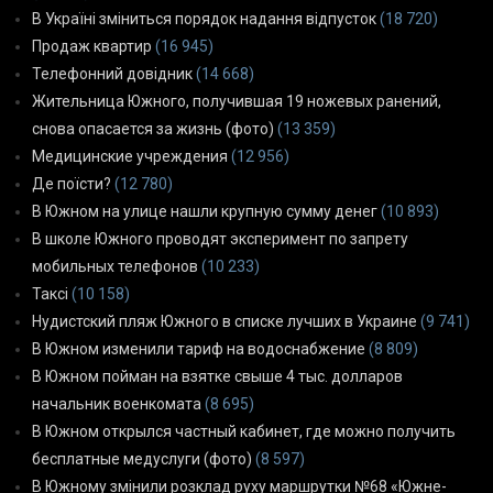
В Україні зміниться порядок надання відпусток
(18 720)
Продаж квартир
(16 945)
Телефонний довідник
(14 668)
Жительница Южного, получившая 19 ножевых ранений,
снова опасается за жизнь (фото)
(13 359)
Медицинские учреждения
(12 956)
Де поїсти?
(12 780)
В Южном на улице нашли крупную сумму денег
(10 893)
В школе Южного проводят эксперимент по запрету
мобильных телефонов
(10 233)
Таксі
(10 158)
Нудистский пляж Южного в списке лучших в Украине
(9 741)
В Южном изменили тариф на водоснабжение
(8 809)
В Южном пойман на взятке свыше 4 тыс. долларов
начальник военкомата
(8 695)
В Южном открылся частный кабинет, где можно получить
бесплатные медуслуги (фото)
(8 597)
В Южному змінили розклад руху маршрутки №68 «Южне-