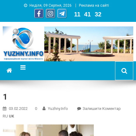
Неділя, 09 Серпня, 2026
Реклама на сайті
11
:
41
:
33
YUZHNY.INFO
информационный портал города Южный
1
On
03.02.2022
0
Yuzhny.info
Залишити Коментар
1
RU
UK