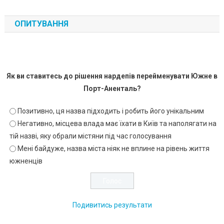
ОПИТУВАННЯ
Як ви ставитесь до рішення нардепів перейменувати Южне в
Порт-Аненталь?
Позитивно, ця назва підходить і робить його унікальним
Негативно, місцева влада має їхати в Київ та наполягати на
тій назві, яку обрали містяни під час голосування
Мені байдуже, назва міста ніяк не вплине на рівень життя
южненців
Подивитись результати