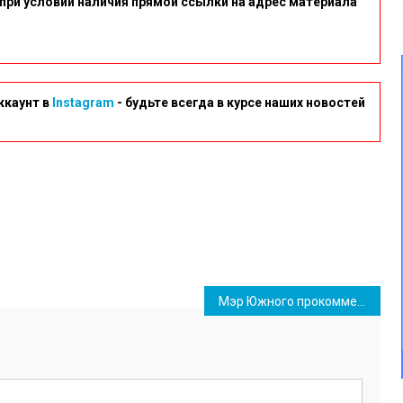
при условии наличия прямой ссылки на адрес материала
ккаунт в
Instagram
- будьте всегда в курсе наших новостей
Мэр Южного прокомментировал, почему не все стадионы в городе работают