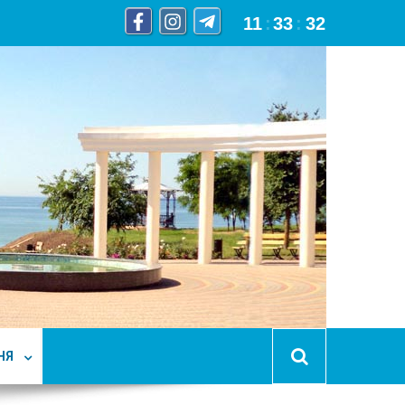
11
:
33
:
33
НЯ