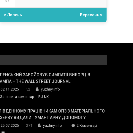
31
« Липень
Вересень »
ЛЕНСЬКИЙ ЗАВОЙОВУЄ СИМПАТІЇ ВИБОРЦІВ
АМПА – THE WALL STREET JOURNAL.
52
02.11.2025
yuzhny.info
on
Залишити коментар
RU
UK
Зеленський
завойовує
ПІВДЕННОМУ ПРАЦІВНИКАМ ОПЗ З МАТЕРІАЛЬНОГО
симпатії
ЕЗЕРВУ ВИДАЛИ ГУМАНІТАРНУ ДОПОМОГУ
виборців
271
до
25.07.2025
yuzhny.info
2 Коментарі
Трампа
У