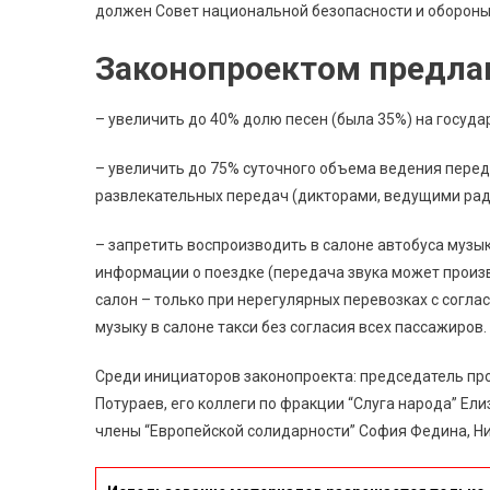
должен Совет национальной безопасности и обороны
Законопроектом предлаг
– увеличить до 40% долю песен (была 35%) на госуд
– увеличить до 75% суточного объема ведения переда
развлекательных передач (дикторами, ведущими рад
– запретить воспроизводить в салоне автобуса музык
информации о поездке (передача звука может произ
салон – только при нерегулярных перевозках с согла
музыку в салоне такси без согласия всех пассажиров.
Среди инициаторов законопроекта: председатель пр
Потураев, его коллеги по фракции “Слуга народа” Ел
члены “Европейской солидарности” София Федина, Н