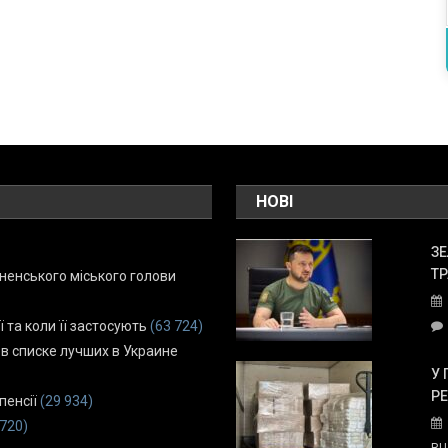
НОВІ
ЗЕ
ТР
енського міського голови
ї та коли її застосують
(63 724)
 в списке лучших в Украине
У 
Р
пенсії
(29 934)
 720)