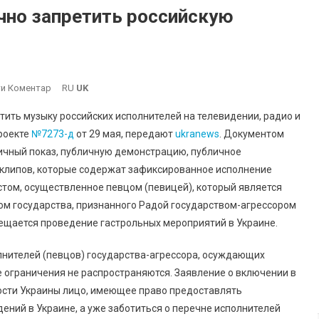
чно запретить российскую
On
и Коментар
RU
UK
В
ить музыку российских исполнителей на телевидении, радио и
Украине
проекте
№7273-д
от 29 мая, передают
ukranews
. Документом
Предлагают
личный показ, публичную демонстрацию, публичное
Частично
клипов, которые содержат зафиксированное исполнение
Запретить
Российскую
том, осуществленное певцом (певицей), который является
Музыку
ом государства, признанного Радой государством-агрессором
рещается проведение гастрольных мероприятий в Украине.
лнителей (певцов) государства-агрессора, осуждающих
 ограничения не распространяются. Заявление о включении в
ости Украины лицо, имеющее право предоставлять
ний в Украине, а уже заботиться о перечне исполнителей