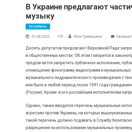
В Украине предлагают части
музыку
Без рубрики
01.06.2022
170
Юля Гринишина
Залишит
Десять депутатов предлагают Верховной Раде запрет
в общественных местах. Об этом говорится в законо
предлагается запретить публичное исполнение, пуб
оповещение фонограмм, видеограмм и музыкальных 
музыкального недраматического произведения с текс
или было в любой период после 1991 года гражданин
(Россия). Кроме этого российским исполнителям зап
Однако, также вводится перечень музыкальных испо
агрессию против Украины, на которых вышеуказанные
такой перечень должно подавать в Службу безопасн
разрешения на использование музыкальных произведе