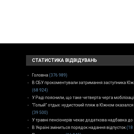
СТАТИСТИКА ВІДВІДУВАНЬ
Головна
(376 989)
В СБУ прокоментували затримання заступника Южн
(68 924)
У Раді пояснили, що таке четверта черга мобілізаці
“Голый” отдых: нудистский пляж в Южном оказался
(39 500)
У травні пенсіонерів чекає додаткова надбавка до 
В Україні зміниться порядок надання відпусток
(18