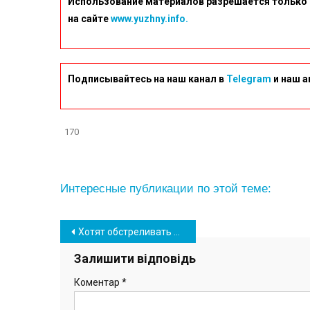
Использование материалов разрешается только 
на сайте
www.yuzhny.info.
Подписывайтесь на наш канал в
Telegram
и наш а
170
Интересные публикации по этой теме:
Навігація
Хотят обстреливать Одесчину: рашисты устанавливают на Змеином ракетные установки
записів
Залишити відповідь
Коментар
*