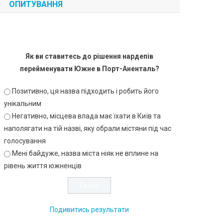
ОПИТУВАННЯ
Як ви ставитесь до рішення нардепів
перейменувати Южне в Порт-Аненталь?
Позитивно, ця назва підходить і робить його
унікальним
Негативно, місцева влада має їхати в Київ та
наполягати на тій назві, яку обрали містяни під час
голосування
Мені байдуже, назва міста ніяк не вплине на
рівень життя южненців
Подивитись результати