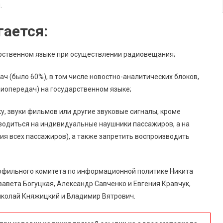
.
ается:
арственном языке при осуществлении радиовещания;
ч (было 60%), в том числе новостно-аналитических блоков,
иопередач) на государственном языке;
у, звуки фильмов или другие звуковые сигналы, кроме
водиться на индивидуальные наушники пассажиров, а на
сия всех пассажиров), а также запретить воспроизводить
офильного комитета по информационной политике Никита
изавета Богуцкая, Александр Савченко и Евгения Кравчук,
иколай Княжицкий и Владимир Вятрович.