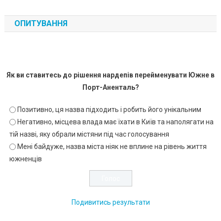
ОПИТУВАННЯ
Як ви ставитесь до рішення нардепів перейменувати Южне в
Порт-Аненталь?
Позитивно, ця назва підходить і робить його унікальним
Негативно, місцева влада має їхати в Київ та наполягати на
тій назві, яку обрали містяни під час голосування
Мені байдуже, назва міста ніяк не вплине на рівень життя
южненців
Подивитись результати