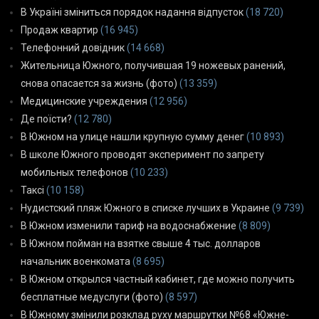
В Україні зміниться порядок надання відпусток
(18 720)
Продаж квартир
(16 945)
Телефонний довідник
(14 668)
Жительница Южного, получившая 19 ножевых ранений,
снова опасается за жизнь (фото)
(13 359)
Медицинские учреждения
(12 956)
Де поїсти?
(12 780)
В Южном на улице нашли крупную сумму денег
(10 893)
В школе Южного проводят эксперимент по запрету
мобильных телефонов
(10 233)
Таксі
(10 158)
Нудистский пляж Южного в списке лучших в Украине
(9 739)
В Южном изменили тариф на водоснабжение
(8 809)
В Южном пойман на взятке свыше 4 тыс. долларов
начальник военкомата
(8 695)
В Южном открылся частный кабинет, где можно получить
бесплатные медуслуги (фото)
(8 597)
В Южному змінили розклад руху маршрутки №68 «Южне-