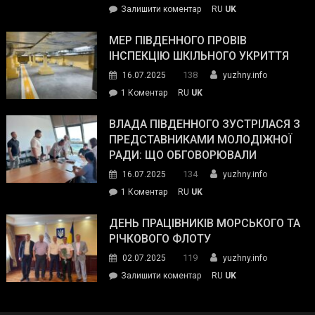
on
Залишити коментар
RU
UK
та
Інспектор
антикорупційних
ДСНС
МЕР ПІВДЕННОГО ПРОВІВ
органів:
власноруч
ІНСПЕКЦІЮ ШКІЛЬНОГО УКРИТТЯ
«Наш
ліквідував
спільний
138
16.07.2025
yuzhny.info
пожежу
ворог
до
1 Коментар
RU
UK
у
—
Мер
Південному
російські
Південного
ВЛАДА ПІВДЕННОГО ЗУСТРІЛАСЯ З
окупанти.
провів
ПРЕДСТАВНИКАМИ МОЛОДІЖНОЇ
Маємо
інспекцію
РАДИ: ЩО ОБГОВОРЮВАЛИ
діяти
шкільного
134
16.07.2025
yuzhny.info
як
укриття
команда
до
1 Коментар
RU
UK
України»
Влада
Південного
ДЕНЬ ПРАЦІВНИКІВ МОРСЬКОГО ТА
зустрілася
РІЧКОВОГО ФЛОТУ
з
119
02.07.2025
yuzhny.info
представниками
on
Залишити коментар
RU
UK
молодіжної
День
ради:
працівників
що