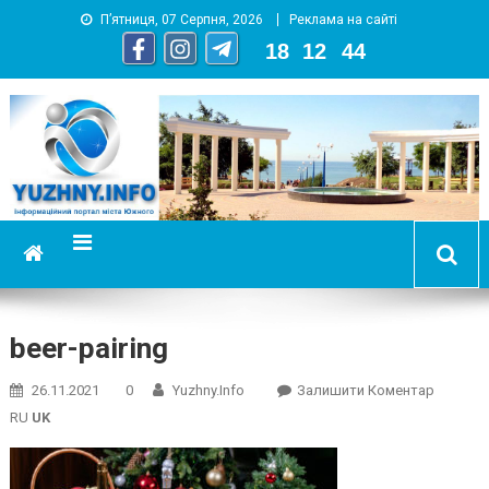
П’ятниця, 07 Серпня, 2026
Реклама на сайті
18
:
12
:
45
YUZHNY.INFO
информационный портал города Южный
beer-pairing
On
26.11.2021
0
Yuzhny.info
Залишити Коментар
Beer-
RU
UK
Pairing