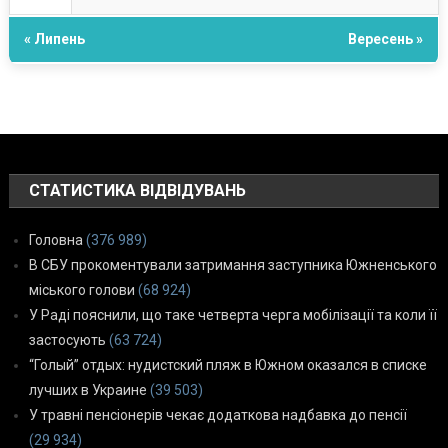
« Липень
Вересень »
СТАТИСТИКА ВІДВІДУВАНЬ
Головна
(376 989)
В СБУ прокоментували затримання заступника Южненського
міського голови
(68 924)
У Раді пояснили, що таке четверта черга мобілізації та коли її
застосують
(63 724)
“Голый” отдых: нудистский пляж в Южном оказался в списке
лучших в Украине
(39 503)
У травні пенсіонерів чекає додаткова надбавка до пенсії
(29 934)