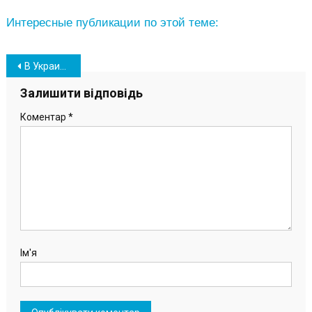
Интересные публикации по этой теме:
Навігація
В Украине подорожают продукты для новогоднего стола
записів
Залишити відповідь
Коментар
*
Ім'я