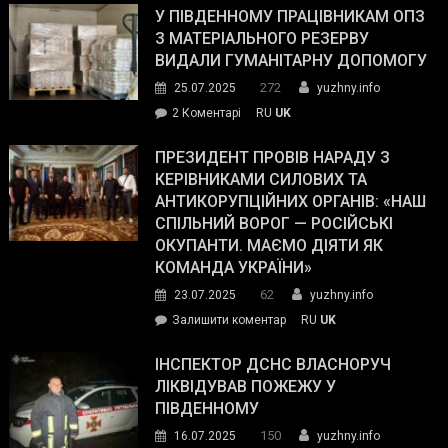
завойовує
У ПІВДЕННОМУ ПРАЦІВНИКАМ ОПЗ
симпатії
З МАТЕРІАЛЬНОГО РЕЗЕРВУ
виборців
ВИДАЛИ ГУМАНІТАРНУ ДОПОМОГУ
Трампа
272
25.07.2025
yuzhny.info
–
до
2 Коментарі
RU
UK
The
У
Wall
Південному
ПРЕЗИДЕНТ ПРОВІВ НАРАДУ З
Street
працівникам
КЕРІВНИКАМИ СИЛОВИХ ТА
Journal.
ОПЗ
АНТИКОРУПЦІЙНИХ ОРГАНІВ: «НАШ
з
СПІЛЬНИЙ ВОРОГ — РОСІЙСЬКІ
матеріального
ОКУПАНТИ. МАЄМО ДІЯТИ ЯК
резерву
КОМАНДА УКРАЇНИ»
видали
62
23.07.2025
yuzhny.info
гуманітарну
on
Залишити коментар
RU
UK
допомогу
Президент
провів
ІНСПЕКТОР ДСНС ВЛАСНОРУЧ
нараду
ЛІКВІДУВАВ ПОЖЕЖУ У
з
ПІВДЕННОМУ
керівниками
150
16.07.2025
yuzhny.info
силових