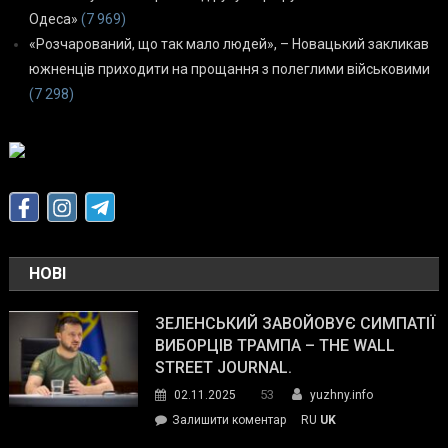
Одеса»
(7 969)
«Розчарований, що так мало людей», – Новацький закликав
южненців приходити на прощання з полеглими військовими
(7 298)
НОВІ
ЗЕЛЕНСЬКИЙ ЗАВОЙОВУЄ СИМПАТІЇ
ВИБОРЦІВ ТРАМПА – THE WALL
STREET JOURNAL.
53
02.11.2025
yuzhny.info
on
Залишити коментар
RU
UK
Зеленський