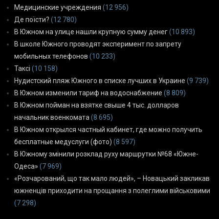
Медицинские учреждения
(12 956)
Де поїсти?
(12 780)
В Южном на улице нашли крупную сумму денег
(10 893)
В школе Южного проводят эксперимент по запрету
мобильных телефонов
(10 233)
Таксі
(10 158)
Нудистский пляж Южного в списке лучших в Украине
(9 739)
В Южном изменили тариф на водоснабжение
(8 809)
В Южном пойман на взятке свыше 4 тыс. долларов
начальник военкомата
(8 695)
В Южном открылся частный кабинет, где можно получить
бесплатные медуслуги (фото)
(8 597)
В Южному змінили розклад руху маршрутки №68 «Южне-
Одеса»
(7 969)
«Розчарований, що так мало людей», – Новацький закликав
южненців приходити на прощання з полеглими військовими
(7 298)