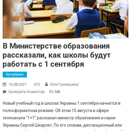
В Министерстве образования
рассказали, как школы будут
работать с 1 сентября
Без рубрики
16.08.2021
410
Юля Гринишина
On
Залишити Коментар
RU
UK
В
Новый учебный год в школах Украины 1 сентября начнется в
Министерстве
полноформатном режиме. Об этом 15 августа в эфире
Образования
телеканала “1+1” рассказал министр образования и науки
Рассказали,
Украины Сергей Шкарлет. По его словам, дистанционный или
Как