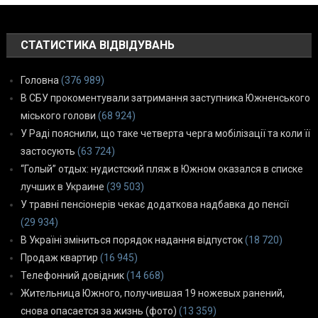
СТАТИСТИКА ВІДВІДУВАНЬ
Головна
(376 989)
В СБУ прокоментували затримання заступника Южненського
міського голови
(68 924)
У Раді пояснили, що таке четверта черга мобілізації та коли її
застосують
(63 724)
“Голый” отдых: нудистский пляж в Южном оказался в списке
лучших в Украине
(39 503)
У травні пенсіонерів чекає додаткова надбавка до пенсії
(29 934)
В Україні зміниться порядок надання відпусток
(18 720)
Продаж квартир
(16 945)
Телефонний довідник
(14 668)
Жительница Южного, получившая 19 ножевых ранений,
снова опасается за жизнь (фото)
(13 359)