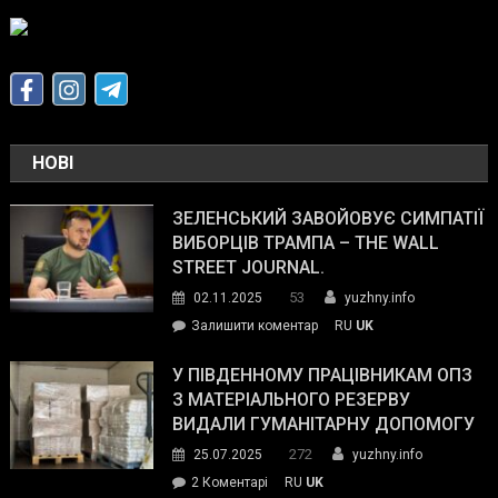
НОВІ
ЗЕЛЕНСЬКИЙ ЗАВОЙОВУЄ СИМПАТІЇ
ВИБОРЦІВ ТРАМПА – THE WALL
STREET JOURNAL.
53
02.11.2025
yuzhny.info
on
Залишити коментар
RU
UK
Зеленський
завойовує
У ПІВДЕННОМУ ПРАЦІВНИКАМ ОПЗ
симпатії
З МАТЕРІАЛЬНОГО РЕЗЕРВУ
виборців
ВИДАЛИ ГУМАНІТАРНУ ДОПОМОГУ
Трампа
272
25.07.2025
yuzhny.info
–
до
2 Коментарі
RU
UK
The