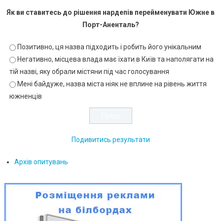
Як ви ставитесь до рішення нардепів перейменувати Южне в
Порт-Аненталь?
Позитивно, ця назва підходить і робить його унікальним
Негативно, місцева влада має їхати в Київ та наполягати на
тій назві, яку обрали містяни під час голосування
Мені байдуже, назва міста ніяк не вплине на рівень життя
южненців
Подивитись результати
Архів опитувань