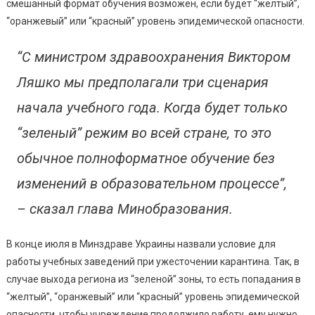
Школы
смешанный формат обучения возможен, если будет “желтый”,
Будут
“оранжевый” или “красный” уровень эпидемической опасности.
Работать
С
“С министром здравоохранения Виктором
1
Ляшко мы предполагали три сценария
Сентября
начала учебного года. Когда будет только
“зеленый” режим во всей стране, то это
обычное полноформатное обучение без
изменений в образовательном процессе”,
– сказал глава Минобразования.
В конце июля в Минздраве Украины назвали условие для
работы учебных заведений при ужесточении карантина. Так, в
случае выхода региона из “зеленой” зоны, то есть попадания в
“желтый”, “оранжевый” или “красный” уровень эпидемической
опасности, чтобы учреждение продолжило работу, ему нужно