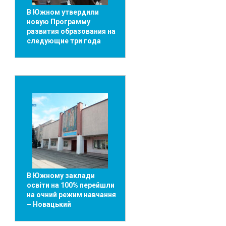
В Южном утвердили
новую Программу
развития образования на
следующие три года
В Южному заклади
освіти на 100% перейшли
на очний режим навчання
– Новацький