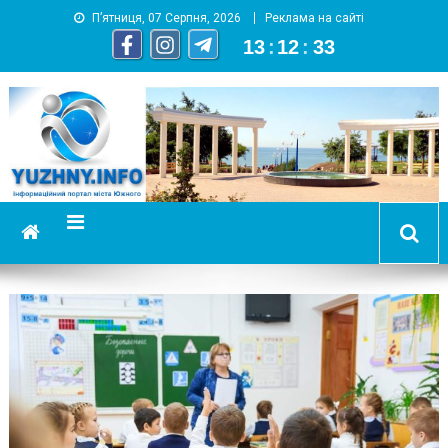
П’ятниця, 07 Серпня, 2026
Реклама на сайті
13
:
12
:
34
YUZHNY.INFO
информационный портал города Южный