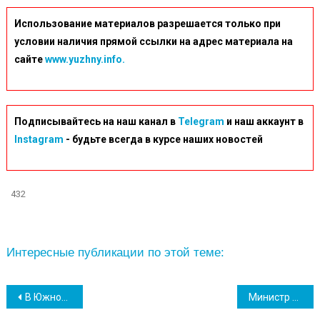
Использование материалов разрешается только при
условии наличия прямой ссылки на адрес материала на
сайте
www.yuzhny.info.
Подписывайтесь на наш канал в
Telegram
и наш аккаунт в
Instagram
- будьте всегда в курсе наших новостей
432
Интересные публикации по этой теме:
Навігація
В Южном отравили еще одну бездомную собаку – это второй случай за неделю
Министр инфраструктуры посетил порт “Южный” (фото)