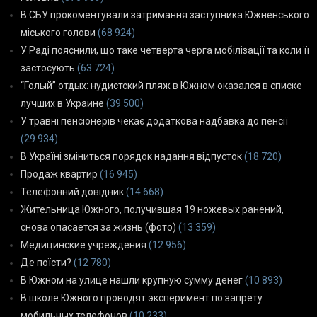
В СБУ прокоментували затримання заступника Южненського
міського голови
(68 924)
У Раді пояснили, що таке четверта черга мобілізації та коли її
застосують
(63 724)
“Голый” отдых: нудистский пляж в Южном оказался в списке
лучших в Украине
(39 500)
У травні пенсіонерів чекає додаткова надбавка до пенсії
(29 934)
В Україні зміниться порядок надання відпусток
(18 720)
Продаж квартир
(16 945)
Телефонний довідник
(14 668)
Жительница Южного, получившая 19 ножевых ранений,
снова опасается за жизнь (фото)
(13 359)
Медицинские учреждения
(12 956)
Де поїсти?
(12 780)
В Южном на улице нашли крупную сумму денег
(10 893)
В школе Южного проводят эксперимент по запрету
мобильных телефонов
(10 233)