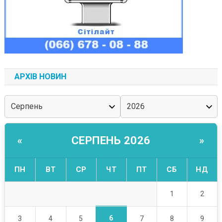
АРХІВ НОВИН
СЕРПЕНЬ 2026
«
»
ПН
ВТ
СР
ЧТ
ПТ
СБ
НД
1
2
6
3
4
5
7
8
9