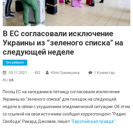
В ЕС согласовали исключение
Украины из “зеленого списка” на
следующей неделе
Без рубрики
До
05.11.2021
432
Юля Гринишина
1 Коментар
В
RU
UK
ЕС
Послы ЕС на заседании в пятницу согласовали исключение
Согласов
Украины из “зеленого списка” для поездок на следующей
Исключен
неделе в связи с ухудшением эпидемической ситуации. Об этом
Украины
Из
со ссылкой на свои источники сообщил корреспондент “Радио
“зеленог
Свобода” Рикард Джозвяк, пишет
“Европейская правда”.
Списка”