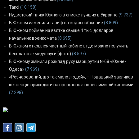
Таксі
(10 158)
Нудистский пляж Южного в списке лучших в Украине
(9 737)
В Южном изменили тариф на водоснабжение
(8 809)
В Южном пойман на взятке свыше 4 тыс. долларов
начальник военкомата
(8 695)
В Южном открылся частный кабинет, где можно получить
бесплатные медуслуги (фото)
(8 597)
В Южному змінили розклад руху маршрутки №68 «Южне-
Одеса»
(7 969)
«Розчарований, що так мало людей», – Новацький закликав
южненців приходити на прощання з полеглими військовими
(7 298)