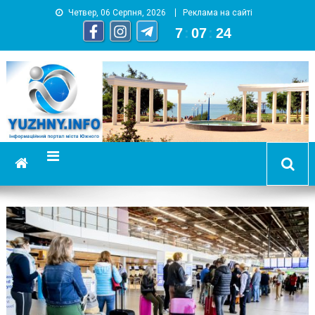
Четвер, 06 Серпня, 2026
Реклама на сайті
7
:
07
:
24
YUZHNY.INFO
информационный портал города Южный