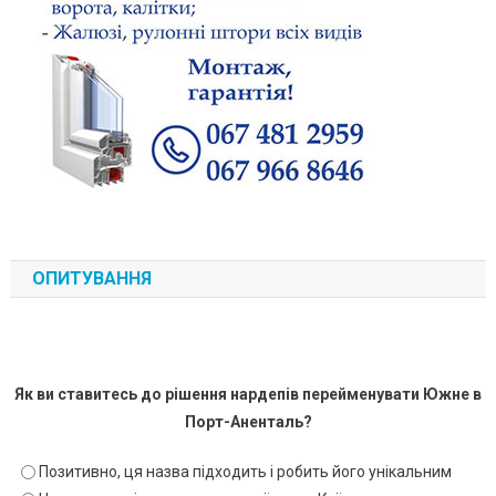
ОПИТУВАННЯ
Як ви ставитесь до рішення нардепів перейменувати Южне в
Порт-Аненталь?
Позитивно, ця назва підходить і робить його унікальним