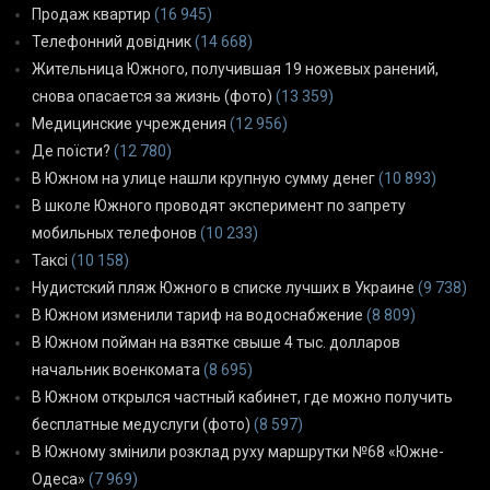
Продаж квартир
(16 945)
Телефонний довідник
(14 668)
Жительница Южного, получившая 19 ножевых ранений,
снова опасается за жизнь (фото)
(13 359)
Медицинские учреждения
(12 956)
Де поїсти?
(12 780)
В Южном на улице нашли крупную сумму денег
(10 893)
В школе Южного проводят эксперимент по запрету
мобильных телефонов
(10 233)
Таксі
(10 158)
Нудистский пляж Южного в списке лучших в Украине
(9 738)
В Южном изменили тариф на водоснабжение
(8 809)
В Южном пойман на взятке свыше 4 тыс. долларов
начальник военкомата
(8 695)
В Южном открылся частный кабинет, где можно получить
бесплатные медуслуги (фото)
(8 597)
В Южному змінили розклад руху маршрутки №68 «Южне-
Одеса»
(7 969)