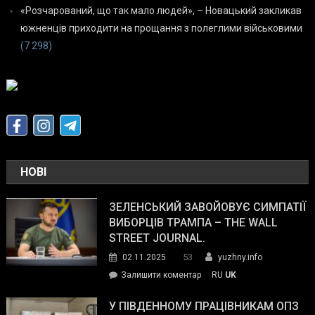
«Розчарований, що так мало людей», – Новацький закликав
южненців приходити на прощання з полеглими військовими
(7 298)
НОВІ
ЗЕЛЕНСЬКИЙ ЗАВОЙОВУЄ СИМПАТІЇ
ВИБОРЦІВ ТРАМПА – THE WALL
STREET JOURNAL.
53
02.11.2025
yuzhny.info
on
Залишити коментар
RU
UK
Зеленський
завойовує
У ПІВДЕННОМУ ПРАЦІВНИКАМ ОПЗ