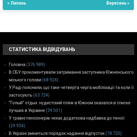
« Липень
Вересень »
СТАТИСТИКА ВІДВІДУВАНЬ
Головна
(376 989)
В СБУ прокоментували затримання заступника Южненського
міського голови
(68 924)
У Раді пояснили, що таке четверта черга мобілізації та коли її
застосують
(63 724)
“Голый” отдых: нудистский пляж в Южном оказался в списке
лучших в Украине
(39 501)
У травні пенсіонерів чекає додаткова надбавка до пенсії
(29 934)
В Україні зміниться порядок надання відпусток
(18 720)