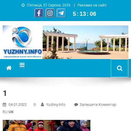
П’ятниця, 07 Серпня, 2026
Реклама на сайті
5
:
13
:
07
YUZHNY.INFO
информационный портал города Южный
1
On
04.01.2022
0
Yuzhny.info
Залишити Коментар
1
RU
UK