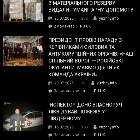
симпатії
З МАТЕРІАЛЬНОГО РЕЗЕРВУ
виборців
ВИДАЛИ ГУМАНІТАРНУ ДОПОМОГУ
Трампа
272
25.07.2025
yuzhny.info
–
до
2 Коментарі
RU
UK
The
У
Wall
Південному
ПРЕЗИДЕНТ ПРОВІВ НАРАДУ З
Street
працівникам
КЕРІВНИКАМИ СИЛОВИХ ТА
Journal.
ОПЗ
АНТИКОРУПЦІЙНИХ ОРГАНІВ: «НАШ
з
СПІЛЬНИЙ ВОРОГ — РОСІЙСЬКІ
матеріального
ОКУПАНТИ. МАЄМО ДІЯТИ ЯК
резерву
КОМАНДА УКРАЇНИ»
видали
62
23.07.2025
yuzhny.info
гуманітарну
on
Залишити коментар
RU
UK
допомогу
Президент
провів
ІНСПЕКТОР ДСНС ВЛАСНОРУЧ
нараду
ЛІКВІДУВАВ ПОЖЕЖУ У
з
ПІВДЕННОМУ
керівниками
150
16.07.2025
yuzhny.info
силових
on
Залишити коментар
RU
UK
та