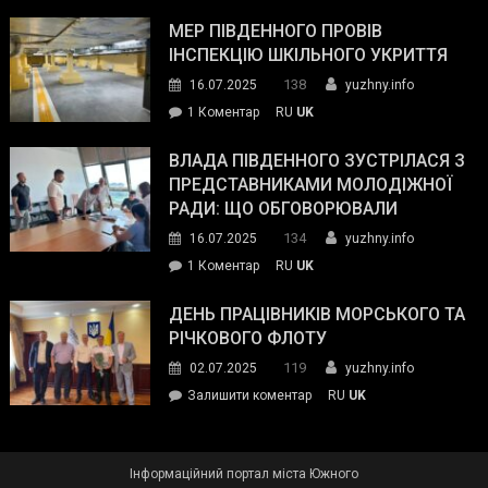
Інспектор
антикорупційних
ДСНС
МЕР ПІВДЕННОГО ПРОВІВ
органів:
власноруч
ІНСПЕКЦІЮ ШКІЛЬНОГО УКРИТТЯ
«Наш
ліквідував
спільний
138
16.07.2025
yuzhny.info
пожежу
ворог
до
1 Коментар
RU
UK
у
—
Мер
Південному
російські
Південного
ВЛАДА ПІВДЕННОГО ЗУСТРІЛАСЯ З
окупанти.
провів
ПРЕДСТАВНИКАМИ МОЛОДІЖНОЇ
Маємо
інспекцію
РАДИ: ЩО ОБГОВОРЮВАЛИ
діяти
шкільного
134
16.07.2025
yuzhny.info
як
укриття
команда
до
1 Коментар
RU
UK
України»
Влада
Південного
ДЕНЬ ПРАЦІВНИКІВ МОРСЬКОГО ТА
зустрілася
РІЧКОВОГО ФЛОТУ
з
119
02.07.2025
yuzhny.info
представниками
on
Залишити коментар
RU
UK
молодіжної
День
ради:
працівників
що
морського
обговорювали
Інформаційний портал міста Южного
та