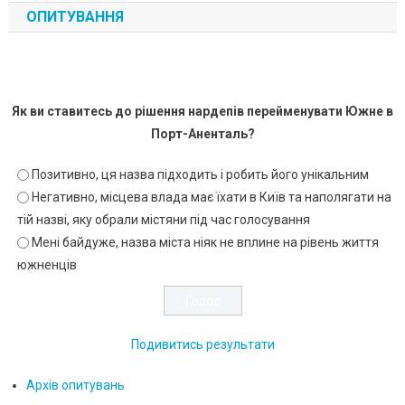
ОПИТУВАННЯ
Як ви ставитесь до рішення нардепів перейменувати Южне в
Порт-Аненталь?
Позитивно, ця назва підходить і робить його унікальним
Негативно, місцева влада має їхати в Київ та наполягати на
тій назві, яку обрали містяни під час голосування
Мені байдуже, назва міста ніяк не вплине на рівень життя
южненців
Подивитись результати
Архів опитувань