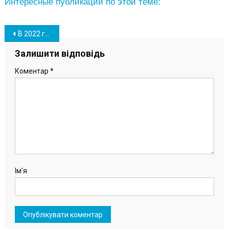
Интересные публикации по этой теме:
Навігація
В 2022 году вырастет размер алиментов на ребенка
записів
Залишити відповідь
Коментар
*
Ім'я