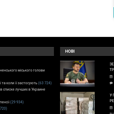
НОВІ
ЗЕ
ТР
енського міського голови
ї та коли її застосують
(63 724)
 в списке лучших в Украине
У 
Р
пенсії
(29 934)
 720)