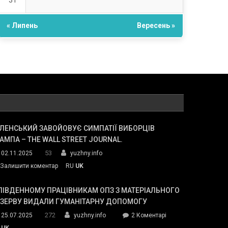
31
« Липень
Вересень »
ЛЕНСЬКИЙ ЗАВОЙОВУЄ СИМПАТІЇ ВИБОРЦІВ
АМПА – THE WALL STREET JOURNAL.
53
02.11.2025
yuzhny.info
on
Залишити коментар
RU
UK
Зеленський
завойовує
ПІВДЕННОМУ ПРАЦІВНИКАМ ОПЗ З МАТЕРІАЛЬНОГО
симпатії
ЕЗЕРВУ ВИДАЛИ ГУМАНІТАРНУ ДОПОМОГУ
виборців
272
до
25.07.2025
yuzhny.info
2 Коментарі
Трампа
У