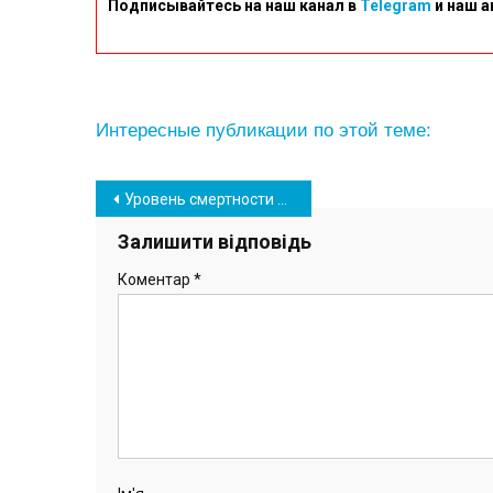
Подписывайтесь на наш канал в
Telegram
и наш а
Интересные публикации по этой теме:
Навігація
Уровень смертности в Украине: от чего чаще всего умирают граждане
записів
Залишити відповідь
Коментар
*