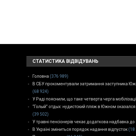
СТАТИСТИКА ВІДВІДУВАНЬ
Головна
(376 989)
В СБУ прокоментували затримання заступника Южн
(68 924)
У Раді пояснили, що таке четверта черга мобілізаці
“Голый” отдых: нудистский пляж в Южном оказался
(39 502)
У травні пенсіонерів чекає додаткова надбавка до 
В Україні зміниться порядок надання відпусток
(18