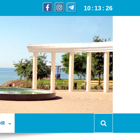
10
:
13
:
27
НЯ