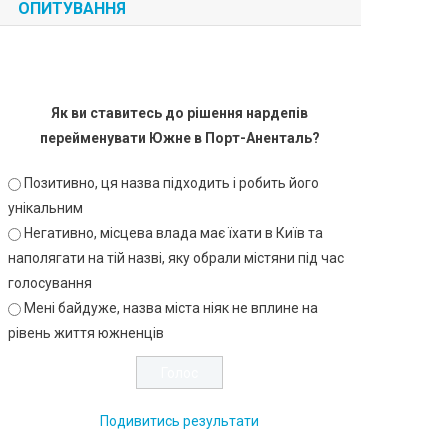
ОПИТУВАННЯ
Як ви ставитесь до рішення нардепів
перейменувати Южне в Порт-Аненталь?
Позитивно, ця назва підходить і робить його
унікальним
Негативно, місцева влада має їхати в Київ та
наполягати на тій назві, яку обрали містяни під час
голосування
Мені байдуже, назва міста ніяк не вплине на
рівень життя южненців
Подивитись результати