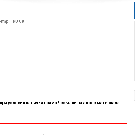
On
нтар
RU
UK
IStock-
1046447804_d_850
при условии наличия прямой ссылки на адрес материала