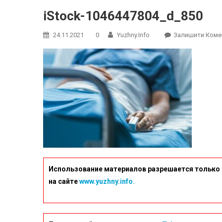
iStock-1046447804_d_850
24.11.2021
0
Yuzhny.info
Залишити Коме
Использование материалов разрешается только 
на сайте
www.yuzhny.info.