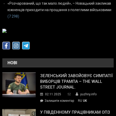
«Розчарований, що так мало людей», – Новацький закликав
южненців приходити на прощання з полеглими військовими
(7 298)
НОВІ
ЗЕЛЕНСЬКИЙ ЗАВОЙОВУЄ СИМПАТІЇ
ВИБОРЦІВ ТРАМПА – THE WALL
STREET JOURNAL.
52
02.11.2025
yuzhny.info
on
Залишити коментар
RU
UK
Зеленський
завойовує
У ПІВДЕННОМУ ПРАЦІВНИКАМ ОПЗ