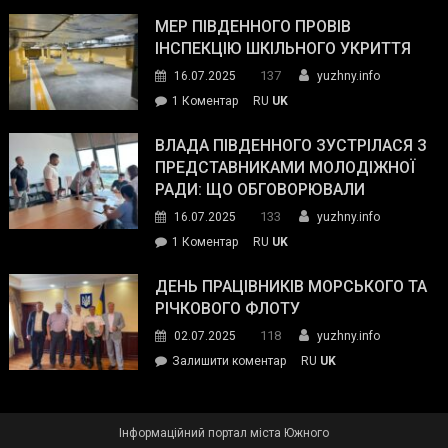
Інспектор
антикорупційних
ДСНС
МЕР ПІВДЕННОГО ПРОВІВ
органів:
власноруч
ІНСПЕКЦІЮ ШКІЛЬНОГО УКРИТТЯ
«Наш
ліквідував
спільний
137
16.07.2025
yuzhny.info
пожежу
ворог
до
1 Коментар
RU
UK
у
—
Мер
Південному
російські
Південного
ВЛАДА ПІВДЕННОГО ЗУСТРІЛАСЯ З
окупанти.
провів
ПРЕДСТАВНИКАМИ МОЛОДІЖНОЇ
Маємо
інспекцію
РАДИ: ЩО ОБГОВОРЮВАЛИ
діяти
шкільного
133
16.07.2025
yuzhny.info
як
укриття
команда
до
1 Коментар
RU
UK
України»
Влада
Південного
ДЕНЬ ПРАЦІВНИКІВ МОРСЬКОГО ТА
зустрілася
РІЧКОВОГО ФЛОТУ
з
118
02.07.2025
yuzhny.info
представниками
on
Залишити коментар
RU
UK
молодіжної
День
ради:
працівників
що
морського
обговорювали
Інформаційний портал міста Южного
та