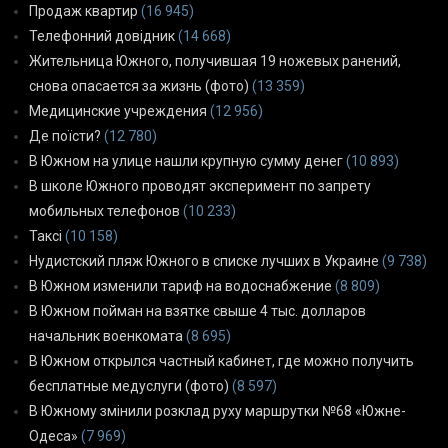
Продаж квартир
(16 945)
Телефонний довідник
(14 668)
Жительница Южного, получившая 19 ножевых ранений,
снова опасается за жизнь (фото)
(13 359)
Медицинские учреждения
(12 956)
Де поїсти?
(12 780)
В Южном на улице нашли крупную сумму денег
(10 893)
В школе Южного проводят эксперимент по запрету
мобильных телефонов
(10 233)
Таксі
(10 158)
Нудистский пляж Южного в списке лучших в Украине
(9 738)
В Южном изменили тариф на водоснабжение
(8 809)
В Южном пойман на взятке свыше 4 тыс. долларов
начальник военкомата
(8 695)
В Южном открылся частный кабинет, где можно получить
бесплатные медуслуги (фото)
(8 597)
В Южному змінили розклад руху маршрутки №68 «Южне-
Одеса»
(7 969)