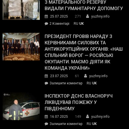
симпатії
З МАТЕРІАЛЬНОГО РЕЗЕРВУ
виборців
ВИДАЛИ ГУМАНІТАРНУ ДОПОМОГУ
Трампа
271
25.07.2025
yuzhny.info
–
до
2 Коментарі
RU
UK
The
У
Wall
Південному
ПРЕЗИДЕНТ ПРОВІВ НАРАДУ З
Street
працівникам
КЕРІВНИКАМИ СИЛОВИХ ТА
Journal.
ОПЗ
АНТИКОРУПЦІЙНИХ ОРГАНІВ: «НАШ
з
СПІЛЬНИЙ ВОРОГ — РОСІЙСЬКІ
матеріального
ОКУПАНТИ. МАЄМО ДІЯТИ ЯК
резерву
КОМАНДА УКРАЇНИ»
видали
61
23.07.2025
yuzhny.info
гуманітарну
on
Залишити коментар
RU
UK
допомогу
Президент
провів
ІНСПЕКТОР ДСНС ВЛАСНОРУЧ
нараду
ЛІКВІДУВАВ ПОЖЕЖУ У
з
ПІВДЕННОМУ
керівниками
149
16.07.2025
yuzhny.info
силових
on
Залишити коментар
RU
UK
та