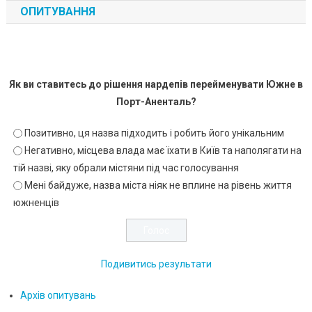
ОПИТУВАННЯ
Як ви ставитесь до рішення нардепів перейменувати Южне в
Порт-Аненталь?
Позитивно, ця назва підходить і робить його унікальним
Негативно, місцева влада має їхати в Київ та наполягати на
тій назві, яку обрали містяни під час голосування
Мені байдуже, назва міста ніяк не вплине на рівень життя
южненців
Подивитись результати
Архів опитувань