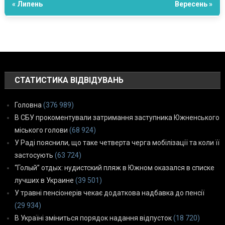
« Липень
Вересень »
СТАТИСТИКА ВІДВІДУВАНЬ
Головна
(376 989)
В СБУ прокоментували затримання заступника Южненського
міського голови
(68 924)
У Раді пояснили, що таке четверта черга мобілізації та коли її
застосують
(63 724)
“Голый” отдых: нудистский пляж в Южном оказался в списке
лучших в Украине
(39 501)
У травні пенсіонерів чекає додаткова надбавка до пенсії
(29 934)
В Україні зміниться порядок надання відпусток
(18 720)