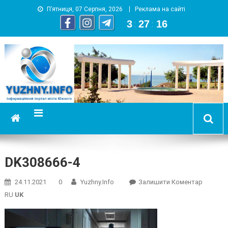
П’ятниця, 07 Серпня, 2026
Реклама на сайті
3
:
27
:
17
YUZHNY.INFO
информационный портал города Южный
DK308666-4
On
24.11.2021
0
Yuzhny.info
Залишити Коментар
DK30866
RU
UK
4