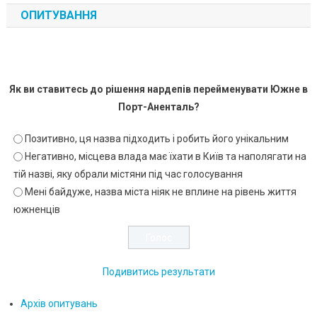
ОПИТУВАННЯ
Як ви ставитесь до рішення нардепів перейменувати Южне в
Порт-Аненталь?
Позитивно, ця назва підходить і робить його унікальним
Негативно, місцева влада має їхати в Київ та наполягати на
тій назві, яку обрали містяни під час голосування
Мені байдуже, назва міста ніяк не вплине на рівень життя
южненців
Подивитись результати
Архів опитувань