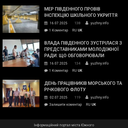
Інспектор
антикорупційних
ДСНС
МЕР ПІВДЕННОГО ПРОВІВ
органів:
власноруч
ІНСПЕКЦІЮ ШКІЛЬНОГО УКРИТТЯ
«Наш
ліквідував
спільний
138
16.07.2025
yuzhny.info
пожежу
ворог
до
1 Коментар
RU
UK
у
—
Мер
Південному
російські
Південного
ВЛАДА ПІВДЕННОГО ЗУСТРІЛАСЯ З
окупанти.
провів
ПРЕДСТАВНИКАМИ МОЛОДІЖНОЇ
Маємо
інспекцію
РАДИ: ЩО ОБГОВОРЮВАЛИ
діяти
шкільного
134
16.07.2025
yuzhny.info
як
укриття
команда
до
1 Коментар
RU
UK
України»
Влада
Південного
ДЕНЬ ПРАЦІВНИКІВ МОРСЬКОГО ТА
зустрілася
РІЧКОВОГО ФЛОТУ
з
119
02.07.2025
yuzhny.info
представниками
on
Залишити коментар
RU
UK
молодіжної
День
ради:
працівників
що
морського
обговорювали
Інформаційний портал міста Южного