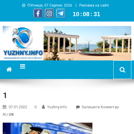
П’ятниця, 07 Серпня, 2026
Реклама на сайті
10
:
08
:
31
YUZHNY.INFO
информационный портал города Южный
1
On
07.01.2022
0
Yuzhny.info
Залишити Коментар
1
RU
UK