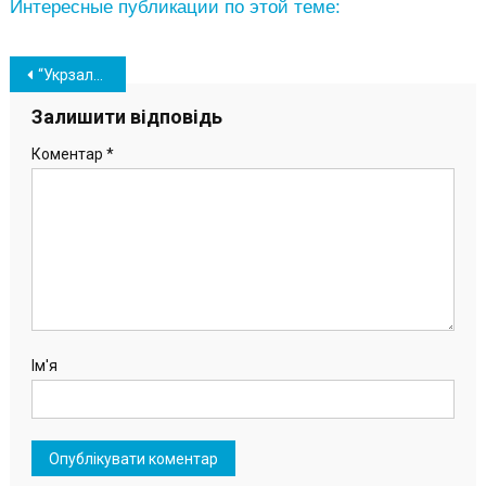
Интересные публикации по этой теме:
Навігація
“Укрзализныця” запустила новую услугу всего за 12 гривен
записів
Залишити відповідь
Коментар
*
Ім'я