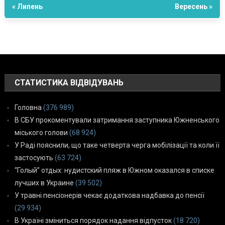
« Липень
Вересень »
СТАТИСТИКА ВІДВІДУВАНЬ
Головна
(376 989)
В СБУ прокоментували затримання заступника Южненського
міського голови
(68 924)
У Раді пояснили, що таке четверта черга мобілізації та коли її
застосують
(63 724)
“Голый” отдых: нудистский пляж в Южном оказался в списке
лучших в Украине
(39 502)
У травні пенсіонерів чекає додаткова надбавка до пенсії
(29 934)
В Україні зміниться порядок надання відпусток
(18 720)