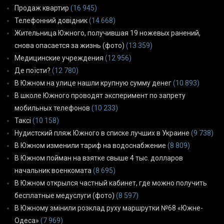
Продаж квартир
(16 945)
Телефонний довідник
(14 668)
Жительница Южного, получившая 19 ножевых ранений,
снова опасается за жизнь (фото)
(13 359)
Медицинские учреждения
(12 956)
Де поїсти?
(12 780)
В Южном на улице нашли крупную сумму денег
(10 893)
В школе Южного проводят эксперимент по запрету
мобильных телефонов
(10 233)
Таксі
(10 158)
Нудистский пляж Южного в списке лучших в Украине
(9 738)
В Южном изменили тариф на водоснабжение
(8 809)
В Южном пойман на взятке свыше 4 тыс. долларов
начальник военкомата
(8 695)
В Южном открылся частный кабинет, где можно получить
бесплатные медуслуги (фото)
(8 597)
В Южному змінили розклад руху маршрутки №68 «Южне-
Одеса»
(7 969)