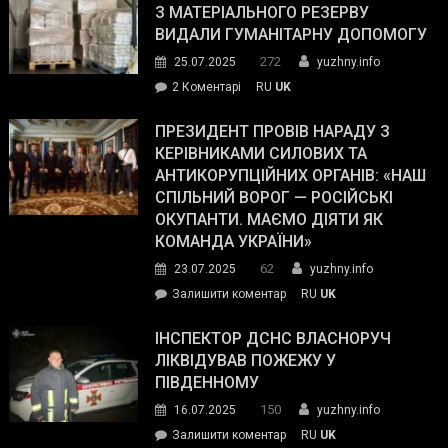
симпатії
З МАТЕРІАЛЬНОГО РЕЗЕРВУ
виборців
ВИДАЛИ ГУМАНІТАРНУ ДОПОМОГУ
Трампа
272
25.07.2025
yuzhny.info
–
до
2 Коментарі
RU
UK
The
У
Wall
Південному
ПРЕЗИДЕНТ ПРОВІВ НАРАДУ З
Street
працівникам
КЕРІВНИКАМИ СИЛОВИХ ТА
Journal.
ОПЗ
АНТИКОРУПЦІЙНИХ ОРГАНІВ: «НАШ
з
СПІЛЬНИЙ ВОРОГ — РОСІЙСЬКІ
матеріального
ОКУПАНТИ. МАЄМО ДІЯТИ ЯК
резерву
КОМАНДА УКРАЇНИ»
видали
62
23.07.2025
yuzhny.info
гуманітарну
on
Залишити коментар
RU
UK
допомогу
Президент
провів
ІНСПЕКТОР ДСНС ВЛАСНОРУЧ
нараду
ЛІКВІДУВАВ ПОЖЕЖУ У
з
ПІВДЕННОМУ
керівниками
150
16.07.2025
yuzhny.info
силових
on
Залишити коментар
RU
UK
та