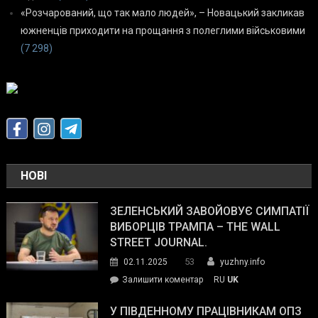
«Розчарований, що так мало людей», – Новацький закликав
южненців приходити на прощання з полеглими військовими
(7 298)
НОВІ
ЗЕЛЕНСЬКИЙ ЗАВОЙОВУЄ СИМПАТІЇ
ВИБОРЦІВ ТРАМПА – THE WALL
STREET JOURNAL.
53
02.11.2025
yuzhny.info
on
Залишити коментар
RU
UK
Зеленський
завойовує
У ПІВДЕННОМУ ПРАЦІВНИКАМ ОПЗ