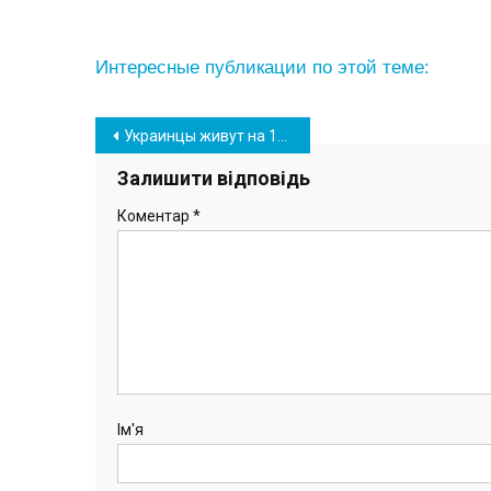
Интересные публикации по этой теме:
Навігація
Украинцы живут на 12 лет меньше других европейцев: причина – в образе жизни
записів
Залишити відповідь
Коментар
*
Ім'я