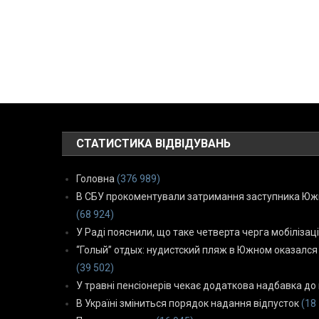
СТАТИСТИКА ВІДВІДУВАНЬ
Головна
(376 989)
В СБУ прокоментували затримання заступника Южн
(68 924)
У Раді пояснили, що таке четверта черга мобілізаці
“Голый” отдых: нудистский пляж в Южном оказался
(39 502)
У травні пенсіонерів чекає додаткова надбавка до 
В Україні зміниться порядок надання відпусток
(18