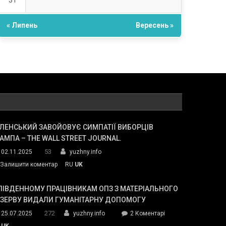
31
« Липень
Вересень »
ЛЕНСЬКИЙ ЗАВОЙОВУЄ СИМПАТІЇ ВИБОРЦІВ
АМПА – THE WALL STREET JOURNAL.
53
02.11.2025
yuzhny.info
on
Залишити коментар
RU
UK
Зеленський
завойовує
ПІВДЕННОМУ ПРАЦІВНИКАМ ОПЗ З МАТЕРІАЛЬНОГО
симпатії
ЕЗЕРВУ ВИДАЛИ ГУМАНІТАРНУ ДОПОМОГУ
виборців
272
до
25.07.2025
yuzhny.info
2 Коментарі
Трампа
У