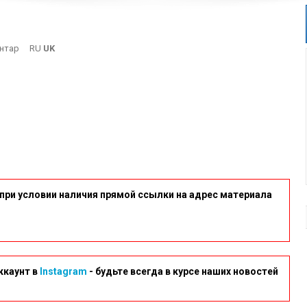
On
нтар
RU
UK
5
при условии наличия прямой ссылки на адрес материала
ккаунт в
Instagram
- будьте всегда в курсе наших новостей