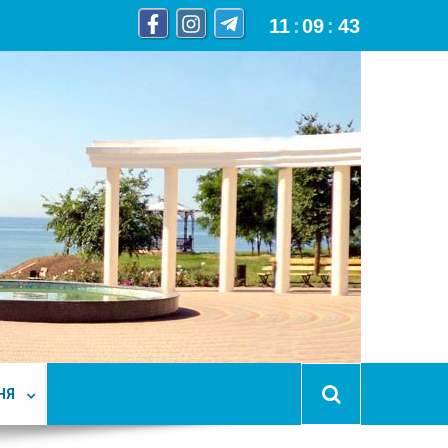
11
:
09
:
44
НЯ