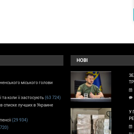
НОВІ
ЗЕ
ТР
енського міського голови
ї та коли її застосують
(63 724)
 в списке лучших в Украине
У 
Р
пенсії
(29 934)
 720)