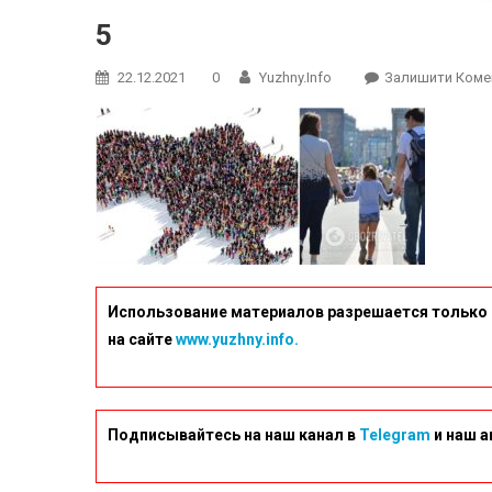
5
22.12.2021
0
Yuzhny.info
Залишити Коме
Использование материалов разрешается только 
на сайте
www.yuzhny.info.
Подписывайтесь на наш канал в
Telegram
и наш а