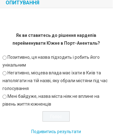
ОПИТУВАННЯ
Як ви ставитесь до рішення нардепів
перейменувати Южне в Порт-Аненталь?
Позитивно, ця назва підходить і робить його
унікальним
Негативно, місцева влада має їхати в Київ та
наполягати на тій назві, яку обрали містяни під час
голосування
Мені байдуже, назва міста ніяк не вплине на
рівень життя южненців
Подивитись результати