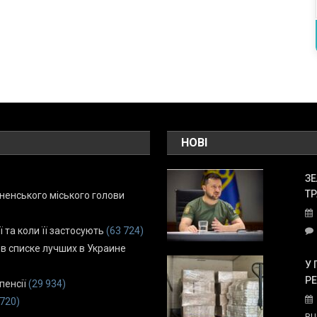
НОВІ
ЗЕ
ТР
енського міського голови
ї та коли її застосують
(63 724)
 в списке лучших в Украине
У 
Р
пенсії
(29 934)
 720)