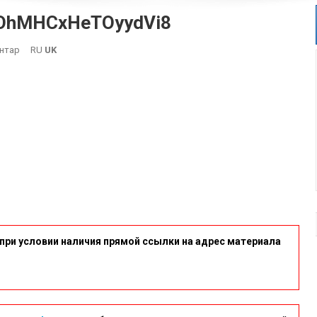
GOhMHCxHeTOyydVi8
On
нтар
RU
UK
QsEXdvUKx5pTqdP9txreeh2GOhMHCxHeTOyydVi8
при условии наличия прямой ссылки на адрес материала