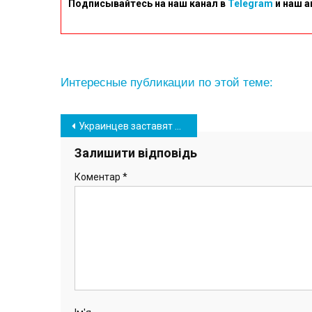
Подписывайтесь на наш канал в
Telegram
и наш а
Интересные публикации по этой теме:
Навігація
Украинцев заставят доплачивать за пластиковые пакеты в магазинах: цены
записів
Залишити відповідь
Коментар
*