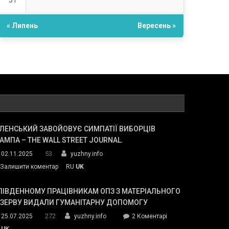
31
« Липень
Вересень »
ЛЕНСЬКИЙ ЗАВОЙОВУЄ СИМПАТІЇ ВИБОРЦІВ
АМПА – THE WALL STREET JOURNAL.
53
02.11.2025
yuzhny.info
on
Залишити коментар
RU
UK
Зеленський
завойовує
ПІВДЕННОМУ ПРАЦІВНИКАМ ОПЗ З МАТЕРІАЛЬНОГО
симпатії
ЕЗЕРВУ ВИДАЛИ ГУМАНІТАРНУ ДОПОМОГУ
виборців
272
до
25.07.2025
yuzhny.info
2 Коментарі
Трампа
У