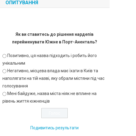
ОПИТУВАННЯ
Як ви ставитесь до рішення нардепів
перейменувати Южне в Порт-Аненталь?
Позитивно, ця назва підходить і робить його
унікальним
Негативно, місцева влада має їхати в Київ та
наполягати на тій назві, яку обрали містяни під час
голосування
Мені байдуже, назва міста ніяк не вплине на
рівень життя южненців
Подивитись результати