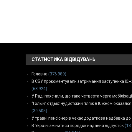
СТАТИСТИКА ВІДВІДУВАНЬ
Головна
(376 989)
В СБУ прокоментували затримання заступника Южн
(68 924)
У Раді пояснили, що таке четверта черга мобілізаці
“Голый” отдых: нудистский пляж в Южном оказался
(39 505)
У травні пенсіонерів чекає додаткова надбавка до 
В Україні зміниться порядок надання відпусток
(18