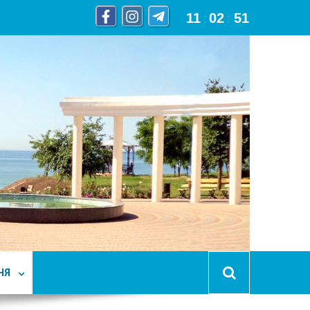
11
:
02
:
51
НЯ