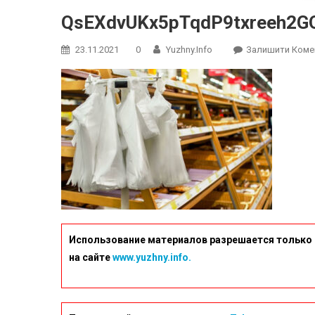
QsEXdvUKx5pTqdP9txreeh2
23.11.2021
0
Yuzhny.info
Залишити Коме
Использование материалов разрешается только 
на сайте
www.yuzhny.info.