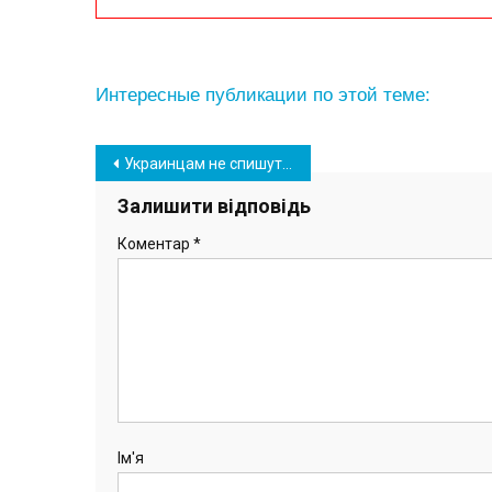
Интересные публикации по этой теме:
Навігація
Украинцам не спишут долги за коммунальные услуги
записів
Залишити відповідь
Коментар
*
Ім'я