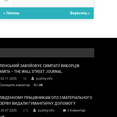
31
« Липень
Вересень »
ЛЕНСЬКИЙ ЗАВОЙОВУЄ СИМПАТІЇ ВИБОРЦІВ
АМПА – THE WALL STREET JOURNAL.
53
02.11.2025
yuzhny.info
on
Залишити коментар
RU
UK
Зеленський
завойовує
ПІВДЕННОМУ ПРАЦІВНИКАМ ОПЗ З МАТЕРІАЛЬНОГО
симпатії
ЕЗЕРВУ ВИДАЛИ ГУМАНІТАРНУ ДОПОМОГУ
виборців
272
до
25.07.2025
yuzhny.info
2 Коментарі
Трампа
У