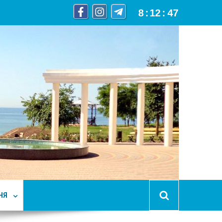
8
:
12
:
48
НЯ