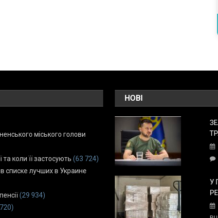
НОВІ
ЗЕ
ТР
енського міського голови
ї та коли її застосують
(63 724)
 в списке лучших в Украине
У 
Р
пенсії
(29 934)
 720)