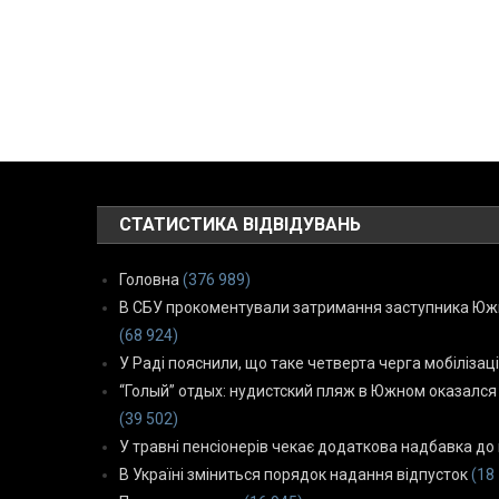
СТАТИСТИКА ВІДВІДУВАНЬ
Головна
(376 989)
В СБУ прокоментували затримання заступника Южн
(68 924)
У Раді пояснили, що таке четверта черга мобілізаці
“Голый” отдых: нудистский пляж в Южном оказался
(39 502)
У травні пенсіонерів чекає додаткова надбавка до 
В Україні зміниться порядок надання відпусток
(18