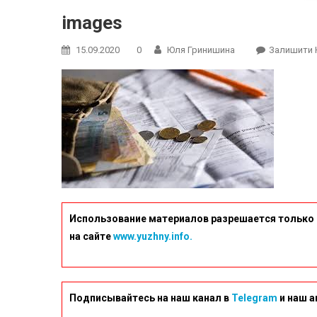
images
15.09.2020
0
Юля Гринишина
Залишити 
Использование материалов разрешается только 
на сайте
www.yuzhny.info.
Подписывайтесь на наш канал в
Telegram
и наш а