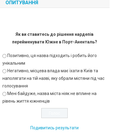
ОПИТУВАННЯ
Як ви ставитесь до рішення нардепів
перейменувати Южне в Порт-Аненталь?
Позитивно, ця назва підходить і робить його
унікальним
Негативно, місцева влада має їхати в Київ та
наполягати на тій назві, яку обрали містяни під час
голосування
Мені байдуже, назва міста ніяк не вплине на
рівень життя южненців
Подивитись результати