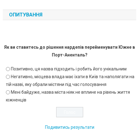
ОПИТУВАННЯ
Як ви ставитесь до рішення нардепів перейменувати Южне в
Порт-Аненталь?
Позитивно, ця назва підходить і робить його унікальним
Негативно, місцева влада має їхати в Київ та наполягати на
тій назві, яку обрали містяни під час голосування
Мені байдуже, назва міста ніяк не вплине на рівень життя
южненців
Подивитись результати