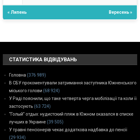
« Липень
Вересень »
СТАТИСТИКА ВІДВІДУВАНЬ
Головна
(376 989)
В СБУ прокоментували затримання заступника Южненського
міського голови
(68 924)
У Раді пояснили, що таке четверта черга мобілізації та коли її
застосують
(63 724)
“Голый” отдых: нудистский пляж в Южном оказался в списке
лучших в Украине
(39 505)
У травні пенсіонерів чекає додаткова надбавка до пенсії
(29 934)