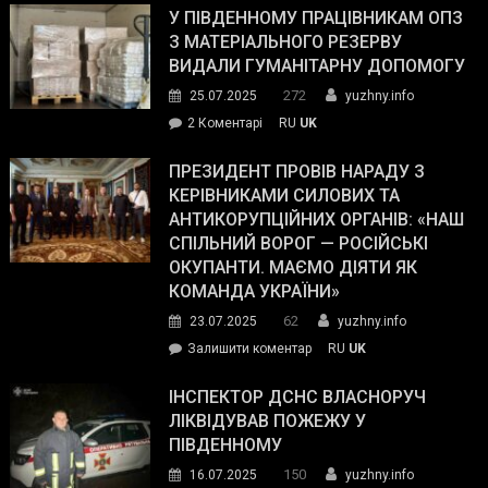
завойовує
У ПІВДЕННОМУ ПРАЦІВНИКАМ ОПЗ
симпатії
З МАТЕРІАЛЬНОГО РЕЗЕРВУ
виборців
ВИДАЛИ ГУМАНІТАРНУ ДОПОМОГУ
Трампа
272
25.07.2025
yuzhny.info
–
до
2 Коментарі
RU
UK
The
У
Wall
Південному
ПРЕЗИДЕНТ ПРОВІВ НАРАДУ З
Street
працівникам
КЕРІВНИКАМИ СИЛОВИХ ТА
Journal.
ОПЗ
АНТИКОРУПЦІЙНИХ ОРГАНІВ: «НАШ
з
СПІЛЬНИЙ ВОРОГ — РОСІЙСЬКІ
матеріального
ОКУПАНТИ. МАЄМО ДІЯТИ ЯК
резерву
КОМАНДА УКРАЇНИ»
видали
62
23.07.2025
yuzhny.info
гуманітарну
on
Залишити коментар
RU
UK
допомогу
Президент
провів
ІНСПЕКТОР ДСНС ВЛАСНОРУЧ
нараду
ЛІКВІДУВАВ ПОЖЕЖУ У
з
ПІВДЕННОМУ
керівниками
150
16.07.2025
yuzhny.info
силових