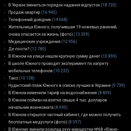
В Україні зміниться порядок надання відпусток
(18 720)
Продаж квартир
(16 945)
Телефонний довідник
(14 668)
Жительница Южного, получившая 19 ножевых ранений,
снова опасается за жизнь (фото)
(13 359)
Медицинские учреждения
(12 956)
Де поїсти?
(12 780)
В Южном на улице нашли крупную сумму денег
(10 893)
В школе Южного проводят эксперимент по запрету
мобильных телефонов
(10 233)
Таксі
(10 158)
Нудистский пляж Южного в списке лучших в Украине
(9 739)
В Южном изменили тариф на водоснабжение
(8 809)
В Южном пойман на взятке свыше 4 тыс. долларов
начальник военкомата
(8 695)
В Южном открылся частный кабинет, где можно получить
бесплатные медуслуги (фото)
(8 597)
В Южному змінили розклад руху маршрутки №68 «Южне-