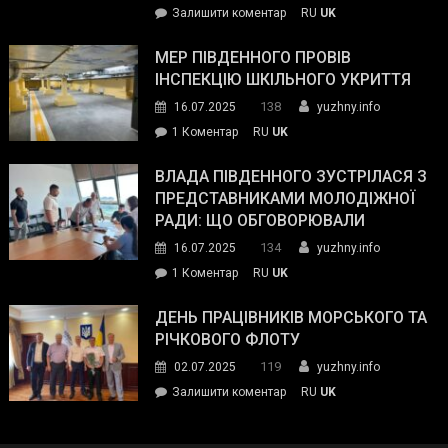
on
Залишити коментар
RU
UK
та
Інспектор
антикорупційних
ДСНС
МЕР ПІВДЕННОГО ПРОВІВ
органів:
власноруч
ІНСПЕКЦІЮ ШКІЛЬНОГО УКРИТТЯ
«Наш
ліквідував
спільний
138
16.07.2025
yuzhny.info
пожежу
ворог
до
1 Коментар
RU
UK
у
—
Мер
Південному
російські
Південного
ВЛАДА ПІВДЕННОГО ЗУСТРІЛАСЯ З
окупанти.
провів
ПРЕДСТАВНИКАМИ МОЛОДІЖНОЇ
Маємо
інспекцію
РАДИ: ЩО ОБГОВОРЮВАЛИ
діяти
шкільного
134
16.07.2025
yuzhny.info
як
укриття
команда
до
1 Коментар
RU
UK
України»
Влада
Південного
ДЕНЬ ПРАЦІВНИКІВ МОРСЬКОГО ТА
зустрілася
РІЧКОВОГО ФЛОТУ
з
119
02.07.2025
yuzhny.info
представниками
on
Залишити коментар
RU
UK
молодіжної
День
ради:
працівників
що