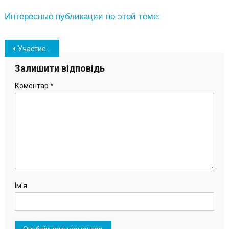
Интересные публикации по этой теме:
Навігація
Участие в мероприятиях на открытом воздухе возможно только с COVID-документами – МОЗ
записів
Залишити відповідь
Коментар
*
Ім'я