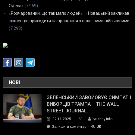
Одеса»
(7 969)
«Розчарований, що так мало людей», – Новацький закликав
южненців приходити на прощання з полеглими військовими
(7 298)
НОВІ
ЗЕЛЕНСЬКИЙ ЗАВОЙОВУЄ СИМПАТІЇ
ВИБОРЦІВ ТРАМПА – THE WALL
STREET JOURNAL.
53
02.11.2025
yuzhny.info
on
Залишити коментар
RU
UK
Зеленський