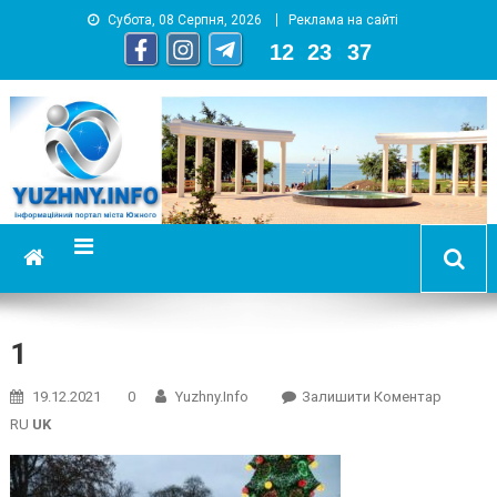
Субота, 08 Серпня, 2026
Реклама на сайті
12
:
23
:
37
YUZHNY.INFO
информационный портал города Южный
1
On
19.12.2021
0
Yuzhny.info
Залишити Коментар
1
RU
UK