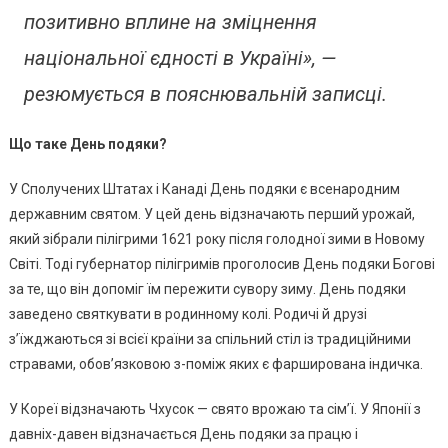
позитивно вплине на зміцнення
національної єдності в Україні»
, —
резюмується в пояснювальній записці.
Що таке День подяки?
У Сполучених Штатах і Канаді День подяки є всенародним
державним святом. У цей день відзначають перший урожай,
який зібрали пілігрими 1621 року після голодної зими в Новому
Світі. Тоді губернатор пілігримів проголосив День подяки Богові
за те, що він допоміг їм пережити сувору зиму. День подяки
заведено святкувати в родинному колі. Родичі й друзі
з’їжджаються зі всієї країни за спільний стіл із традиційними
стравами, обов’язковою з-поміж яких є фарширована індичка.
У Кореї відзначають Чхусок — свято врожаю та сім’ї. У Японії з
давніх-давен відзначається День подяки за працю і