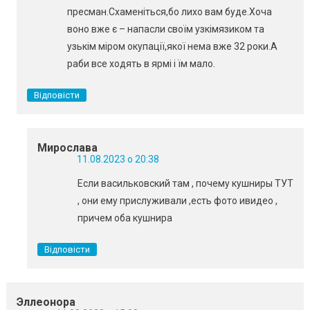
пресман.Схаменіться,бо лихо вам буде.Хоча
воно вже є – напасли своїм узкімязиком та
узькім міром окупації,якої нема вже 32 роки.А
раби все ходять в ярмі і їм мало.
Відповісти
Мирослава
11.08.2023 о 20:38
Если васильковский там , почему кушниры ТУТ
, они ему прислуживали ,есть фото ивидео ,
причем оба кушнира
Відповісти
Эллеонора