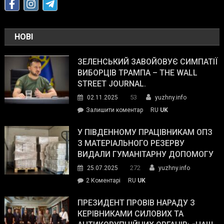
НОВІ
ЗЕЛЕНСЬКИЙ ЗАВОЙОВУЄ СИМПАТІЇ
ВИБОРЦІВ ТРАМПА – THE WALL
STREET JOURNAL.
53
02.11.2025
yuzhny.info
on
Залишити коментар
RU
UK
Зеленський
завойовує
У ПІВДЕННОМУ ПРАЦІВНИКАМ ОПЗ
симпатії
З МАТЕРІАЛЬНОГО РЕЗЕРВУ
виборців
ВИДАЛИ ГУМАНІТАРНУ ДОПОМОГУ
Трампа
272
25.07.2025
yuzhny.info
–
до
2 Коментарі
RU
UK
The
У
Wall
Південному
ПРЕЗИДЕНТ ПРОВІВ НАРАДУ З
Street
працівникам
КЕРІВНИКАМИ СИЛОВИХ ТА
Journal.
ОПЗ