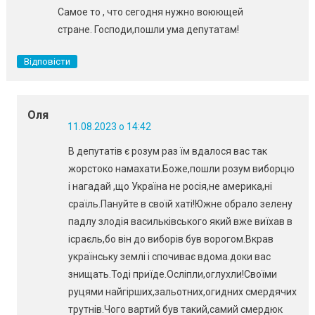
Самое то , что сегодня нужно воюющей
стране. Господи,пошли ума депутатам!
Відповісти
Оля
11.08.2023 о 14:42
В депутатів є розум раз їм вдалося вас так
жорстоко намахати.Боже,пошли розум виборцю
і нагадай ,що Україна не росія,не америка,ні
сраїль.Пануйте в своїй хаті!Южне обрало зелену
падлу злодія васильківського який вже виїхав в
ісраєль,бо він до виборів був ворогом.Вкрав
українську землі і спочиває вдома.доки вас
знищать.Тоді приїде.Осліпли,оглухли!Своїми
руцями найгірших,зальотних,огидних смердячих
трутнів.Чого вартий був такий,самий смердюк