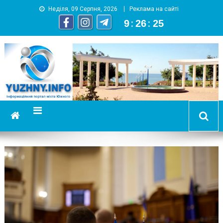
Неділя, 09 Серпня, 2026
Реклама на сайті
9
:
26
:
25
YUZHNY.INFO
информационный портал города Южный