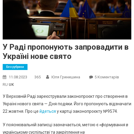
У Раді пропонують запровадити в
Україні нове свято
Без рубрики
До
11.08.2023
365
Юля Гринишина
5 Коментарів
У
RU
UK
Раді
У Верховній Раді зареєстрували законопроєкт про створення в
Пропон
Україні нового свята — Дня подяки. Його пропонують відзначати
Запров
22 жовтня. Про це
йдеться
у картці законопроєкту №9574.
В
Україні
У пояснювальній записці зазначається, метою є
«формування в
Нове
Свято
українському суспільстві та закріплення на