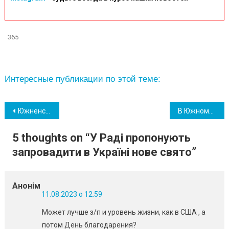
365
Интересные публикации по этой теме:
Навігація
Южненська громада отримає від партнерів додаткові генератори
В Южному 12 серпня – День жалоби, громада прощатиметься з Воїном Олегом Чебаном
записів
5 thoughts on “
У Раді пропонують
запровадити в Україні нове свято
”
Анонім
11.08.2023 о 12:59
Может лучше з/п и уровень жизни, как в США , а
потом День благодарения?