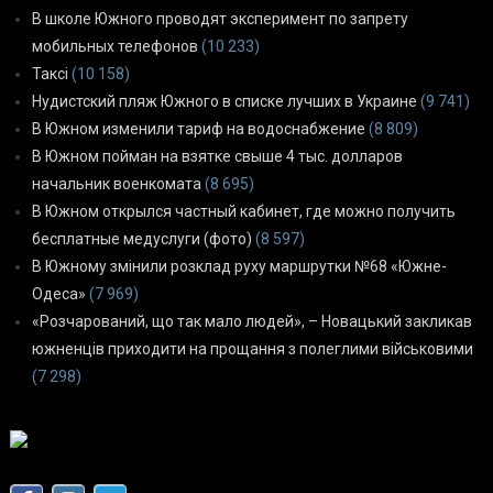
В школе Южного проводят эксперимент по запрету
мобильных телефонов
(10 233)
Таксі
(10 158)
Нудистский пляж Южного в списке лучших в Украине
(9 741)
В Южном изменили тариф на водоснабжение
(8 809)
В Южном пойман на взятке свыше 4 тыс. долларов
начальник военкомата
(8 695)
В Южном открылся частный кабинет, где можно получить
бесплатные медуслуги (фото)
(8 597)
В Южному змінили розклад руху маршрутки №68 «Южне-
Одеса»
(7 969)
«Розчарований, що так мало людей», – Новацький закликав
южненців приходити на прощання з полеглими військовими
(7 298)