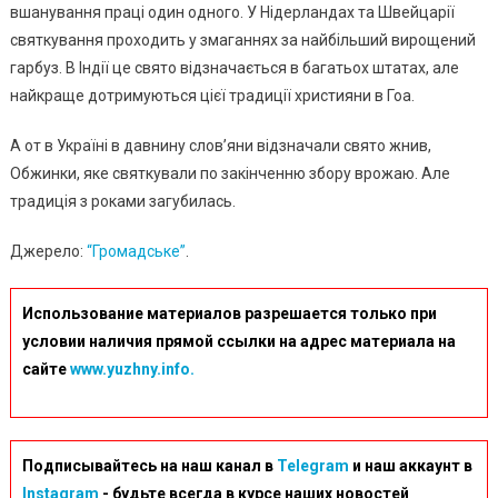
вшанування праці один одного. У Нідерландах та Швейцарії
святкування проходить у змаганнях за найбільший вирощений
гарбуз. В Індії це свято відзначається в багатьох штатах, але
найкраще дотримуються цієї традиції християни в Гоа.
А от в Україні в давнину слов’яни відзначали свято жнив,
Обжинки, яке святкували по закінченню збору врожаю. Але
традиція з роками загубилась.
Джерело:
“Громадське”
.
Использование материалов разрешается только при
условии наличия прямой ссылки на адрес материала на
сайте
www.yuzhny.info.
Подписывайтесь на наш канал в
Telegram
и наш аккаунт в
Instagram
- будьте всегда в курсе наших новостей