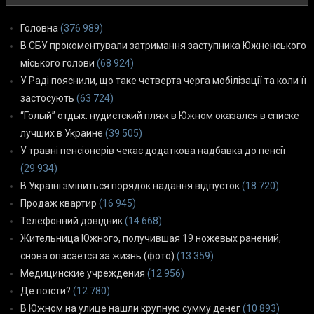
Головна
(376 989)
В СБУ прокоментували затримання заступника Южненського
міського голови
(68 924)
У Раді пояснили, що таке четверта черга мобілізації та коли її
застосують
(63 724)
“Голый” отдых: нудистский пляж в Южном оказался в списке
лучших в Украине
(39 505)
У травні пенсіонерів чекає додаткова надбавка до пенсії
(29 934)
В Україні зміниться порядок надання відпусток
(18 720)
Продаж квартир
(16 945)
Телефонний довідник
(14 668)
Жительница Южного, получившая 19 ножевых ранений,
снова опасается за жизнь (фото)
(13 359)
Медицинские учреждения
(12 956)
Де поїсти?
(12 780)
В Южном на улице нашли крупную сумму денег
(10 893)