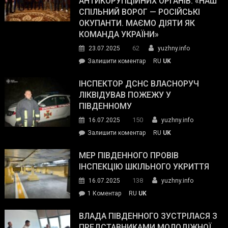
АНТИКОРУПЦІЙНИХ ОРГАНІВ: «НАШ
з
СПІЛЬНИЙ ВОРОГ — РОСІЙСЬКІ
матеріального
ОКУПАНТИ. МАЄМО ДІЯТИ ЯК
резерву
КОМАНДА УКРАЇНИ»
видали
62
23.07.2025
yuzhny.info
гуманітарну
on
Залишити коментар
RU
UK
допомогу
Президент
провів
ІНСПЕКТОР ДСНС ВЛАСНОРУЧ
нараду
ЛІКВІДУВАВ ПОЖЕЖУ У
з
ПІВДЕННОМУ
керівниками
150
16.07.2025
yuzhny.info
силових
on
Залишити коментар
RU
UK
та
Інспектор
антикорупційних
ДСНС
МЕР ПІВДЕННОГО ПРОВІВ
органів:
власноруч
ІНСПЕКЦІЮ ШКІЛЬНОГО УКРИТТЯ
«Наш
ліквідував
спільний
138
16.07.2025
yuzhny.info
пожежу
ворог
до
1 Коментар
RU
UK
у
—
Мер
Південному
російські
Південного
ВЛАДА ПІВДЕННОГО ЗУСТРІЛАСЯ З
окупанти.
провів
ПРЕДСТАВНИКАМИ МОЛОДІЖНОЇ