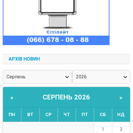
АРХІВ НОВИН
СЕРПЕНЬ 2026
«
»
ПН
ВТ
СР
ЧТ
ПТ
СБ
НД
2
1