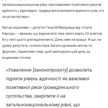
загальнонаціональному рівні такої важливої позитивної риси як
вдячність і, відповідно, традиції висловлювати вдячність усім, хто
на це заслуговує»
.
Автор ініціативи — депутат Георгій Мазурашу від «Слуги
Народу» — вважає, що відзначати таке свято варто 22 жовтня,
бо у світі цього дня відзначають День змін на краще. А ще, на
думку депутата, «осіння пора, багата урожаєм овочів та
фруктів», сприятиме тому, щоб святкувати цей день за
родинним столом.
«Ухвалення
[законопроєкту]
дозволить
підняти рівень вдячності як важливої
позитивної риси громадянського
суспільства, закріпити її на
загальнонаціональному рівні, що