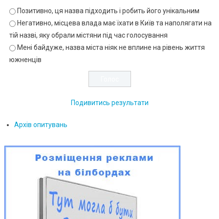
Позитивно, ця назва підходить і робить його унікальним
Негативно, місцева влада має їхати в Київ та наполягати на
тій назві, яку обрали містяни під час голосування
Мені байдуже, назва міста ніяк не вплине на рівень життя
южненців
Подивитись результати
Архів опитувань